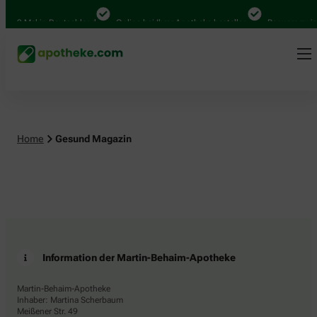
.000 Mal in Deutschland
Online bei Ihrer Apotheke bestellen
Bequem zwisc
Home
Gesund Magazin
Information der Martin-Behaim-Apotheke
Martin-Behaim-Apotheke
Inhaber: Martina Scherbaum
Meißener Str. 49