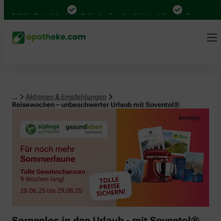
000 Mal in Deutschland
Online bei Ihrer Apotheke bestellen
Bequem zwische
...
Aktionen & Empfehlungen
Reisewochen – unbeschwerter Urlaub mit Soventol®
Sorgenlos in den Urlaub - mit Soventol®