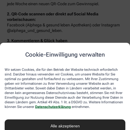
jede Woche einen neuen QR-Code zum Gewinnspiel.
2. QR-Code scannen oder direkt auf Social Media
vorbeischauen:
Facebook (Alphega & gesund leben Apotheken) oder Instagram
@alphega_und_gesund_leben.
3. Kommentieren & Glück haben
Beantworten Sie die Frage der Woche oder erzählen Sie von Ihrem
Traumziel – schon landen Sie im Lostopf!
Cookie-Einwilligung verwalten
Wir setzen Cookies, die für den Betrieb der Website technisch erforderlich
sind. Darüber hinaus verwenden wir Cookies, um unsere Website für Sie
optimal zu gestalten und fortlaufend zu verbessern. Mit Ihrer Zustimmung
geben wir Informationen zu Ihrer Verwendung unserer Website auch an
Drittanbieter weiter. Soweit dabei Daten in Ländern verarbeitet werden, in
denen kein angemessenes Datenschutzniveau besteht, stimmen Sie mit Ihrer
Einwilligung zur Nutzung dieser Dienste auch der Verarbeitung Ihrer Daten in
diesen Ländern gem. Artikel 49 Abs. 1 lit. a DSGVO zu. Weitere Informationen
können Sie unserer
Datenschutzerklärung
entnehmen.
Sie erwarten folgende Gewinne:
Alle akzeptieren