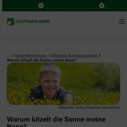
Allergien & Immunsystem
000 Mal in Deutschland
Online bei Ihrer Apotheke bestellen
Bequem zwische
...
Gesundheitstipps
Allergien & Immunsystem
Warum kitzelt die Sonne meine Nase?
Bildquelle: Dmitry Potashkin istockphoto
Warum kitzelt die Sonne meine
Nase?