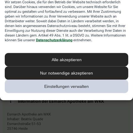
Wir setzen Cookies, die für den Betrieb der Website technisch erforderlich
den
Newsletters den Dienstleister Emarsys ein. Die Einwilligung
sind. Darüber hinaus verwenden wir Cookies, um unsere Website für Sie
Stern.
kann jederzeit für die Zukunft widerrufen werden (z.B. über den
optimal zu gestalten und fortlaufend zu verbessern. Mit Ihrer Zustimmung
Abmelde-Link in jedem Newsletter). Die sonstigen
geben wir Informationen zu Ihrer Verwendung unserer Website auch an
Kontaktmöglichkeiten dafür und weitere Angaben zur
Drittanbieter weiter. Soweit dabei Daten in Ländern verarbeitet werden, in
denen kein angemessenes Datenschutzniveau besteht, stimmen Sie mit Ihrer
Datenverarbeitung finden sich in der
Datenschutzerklärung
von
Einwilligung zur Nutzung dieser Dienste auch der Verarbeitung Ihrer Daten in
AHD.
diesen Ländern gem. Artikel 49 Abs. 1 lit. a DSGVO zu. Weitere Informationen
können Sie unserer
Datenschutzerklärung
entnehmen.
* Coupon-Bedingungen: Einmalig einlösbar bis zum
31.12.2026. Mindestbestellwert: 50,00 €. Gültig auf das
gesamte Sortiment, ausgeschlossen rezeptpflichtige Produkte.
Alle akzeptieren
Nur notwendige akzeptieren
Einstellungen verwalten
Information der Esmarch Apotheke am WKK
Esmarch Apotheke am WKK
Inhaber: Beatrix Quade
Esmarchstraße 51-53
25746 Heide