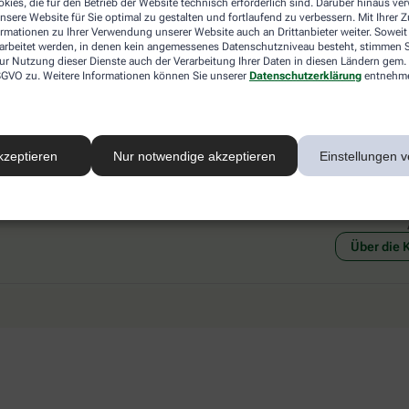
kies, die für den Betrieb der Website technisch erforderlich sind. Darüber hinaus v
 mit einer anderen akzeptierten
Abholung in der Apotheke
nsere Website für Sie optimal zu gestalten und fortlaufend zu verbessern. Mit Ihrer
art Ihrer Apotheke vor Ort.
Botendienstlieferung
ormationen zu Ihrer Verwendung unserer Website auch an Drittanbieter weiter. Soweit
rarbeitet werden, in denen kein angemessenes Datenschutzniveau besteht, stimmen Si
ur Nutzung dieser Dienste auch der Verarbeitung Ihrer Daten in diesen Ländern gem. 
 DSGVO zu. Weitere Informationen können Sie unserer
Datenschutzerklärung
entnehm
kzeptieren
Nur notwendige akzeptieren
Einstellungen v
Social Media
Ein Se
Über die 