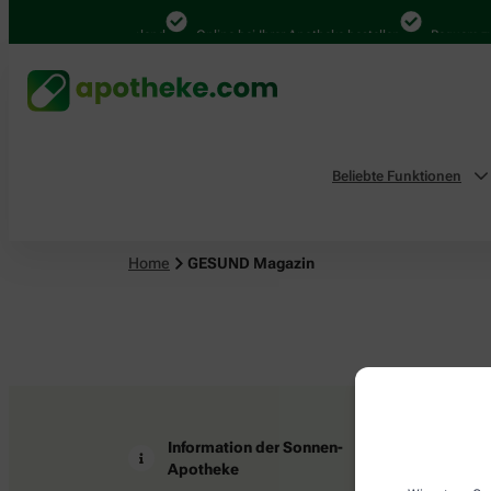
4.000 Mal in Deutschland
Online bei Ihrer Apotheke bestellen
Bequem zw
Beliebte Funktionen
Home
GESUND Magazin
Information der Sonnen-
Z
Apotheke