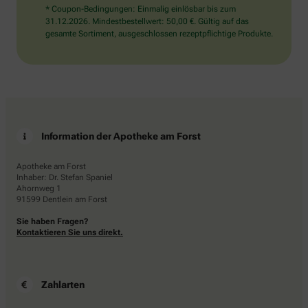
* Coupon-Bedingungen: Einmalig einlösbar bis zum
31.12.2026. Mindestbestellwert: 50,00 €. Gültig auf das
gesamte Sortiment, ausgeschlossen rezeptpflichtige Produkte.
Information der Apotheke am Forst
Apotheke am Forst
Inhaber: Dr. Stefan Spaniel
Ahornweg 1
91599 Dentlein am Forst
Sie haben Fragen?
Kontaktieren Sie uns direkt.
Zahlarten