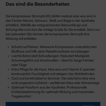
Das sind die Besonderheiten
Die kompressiven Strümpfe BELSANA medical aloe vera sind in
den Farben Marine, Schwarz, Weiß und Beige in der Apotheke
erhältlich. Mithilfe der entsprechenden Beinumfänge und
Schuhgröße wird dort die richtige Größe für Sie ermittelt. Denn nur
bei optimalem Sitz können die kompressiven Strümpfe ihre
Wirkung voll entfalten.
Schützt auf Reisen: Wirksame Kompression unterstützt den
Blutfluss und hilft, einer Reisethrombose vorzubeugen
Leichte Beine statt Schwellungen: Reduziert Müdigkeit,
Schweregefühl und Anschwellen – ideal für lange Fahrten
oder Flüge
Extra Pflege für die Haut: Aloe vera und Vitamin E spenden
kontinuierlich Feuchtigkeit und steigern das Wohlbefinden
Cool und komfortabel im Sommer: Die natürliche Aloe vera
wirkt angenehm kühlend – perfekt bei Hitze oder Klimaanlage
Optimale Passform aus der Apotheke: Professionelle
Größenbestimmung für optimale Wirkung und maximalen
Tragekomfort