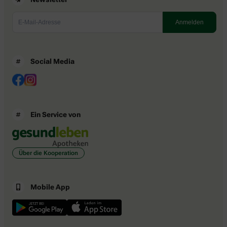
Social Media
Ein Service von
Über die Kooperation
Mobile App