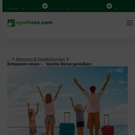
Mal in Deutschland
Online bei Ihrer Apotheke bestellen
Bequem zwischen A
...
Aktionen & Empfehlungen
Entspannt reisen – leichte Beine genießen