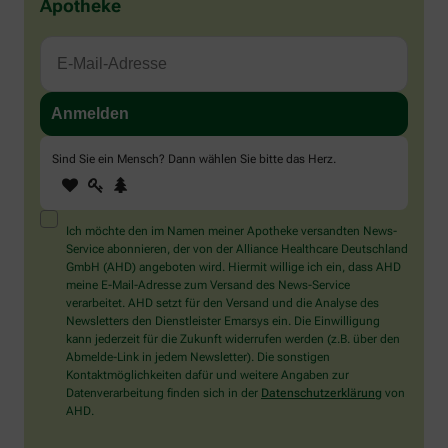
Apotheke
Sind Sie ein Mensch? Dann wählen Sie bitte
das Herz
.
1
2
3
Sind
Sie
ein
Mensch?
Ich möchte den im Namen meiner Apotheke versandten News-
Dann
Service abonnieren, der von der Alliance Healthcare Deutschland
wählen
GmbH (AHD) angeboten wird. Hiermit willige ich ein, dass AHD
Sie
meine E-Mail-Adresse zum Versand des News-Service
bitte
verarbeitet. AHD setzt für den Versand und die Analyse des
das
Newsletters den Dienstleister Emarsys ein. Die Einwilligung
Herz.
kann jederzeit für die Zukunft widerrufen werden (z.B. über den
Abmelde-Link in jedem Newsletter). Die sonstigen
Kontaktmöglichkeiten dafür und weitere Angaben zur
Datenverarbeitung finden sich in der
Datenschutzerklärung
von
AHD.