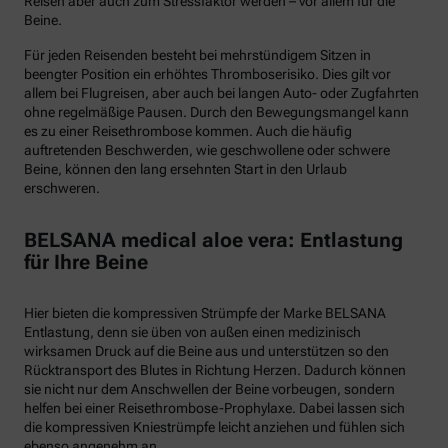
Reisen aber auch zum Stressfaktor werden – vor allem für die
Beine.
Für jeden Reisenden besteht bei mehrstündigem Sitzen in
beengter Position ein erhöhtes Thromboserisiko. Dies gilt vor
allem bei Flugreisen, aber auch bei langen Auto- oder Zugfahrten
ohne regelmäßige Pausen. Durch den Bewegungsmangel kann
es zu einer Reisethrombose kommen. Auch die häufig
auftretenden Beschwerden, wie geschwollene oder schwere
Beine, können den lang ersehnten Start in den Urlaub
erschweren.
BELSANA medical aloe vera: Entlastung
für Ihre Beine
Hier bieten die kompressiven Strümpfe der Marke BELSANA
Entlastung, denn sie üben von außen einen medizinisch
wirksamen Druck auf die Beine aus und unterstützen so den
Rücktransport des Blutes in Richtung Herzen. Dadurch können
sie nicht nur dem Anschwellen der Beine vorbeugen, sondern
helfen bei einer Reisethrombose-Prophylaxe. Dabei lassen sich
die kompressiven Kniestrümpfe leicht anziehen und fühlen sich
ebenso angenehm an.