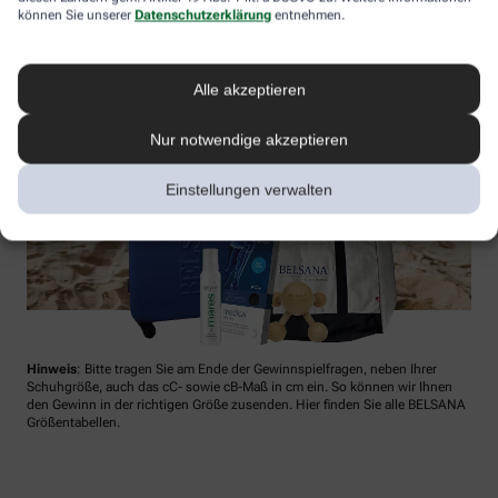
können Sie unserer
Datenschutzerklärung
entnehmen.
Alle akzeptieren
Nur notwendige akzeptieren
Einstellungen verwalten
Hinweis
: Bitte tragen Sie am Ende der Gewinnspielfragen, neben Ihrer
Schuhgröße, auch das cC- sowie cB-Maß in cm ein. So können wir Ihnen
den Gewinn in der richtigen Größe zusenden. Hier finden Sie alle BELSANA
Größentabellen.