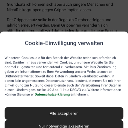
Grundsätzlich können sich aber auch jüngere Menschen und
NichtRisikogruppen gegen Grippe impfen lassen.
Der Grippeschutz sollte in der Regel ab Oktober erfolgen und
jährlich erneuert werden. Denn Grippeviren verändern sich
ständig, der Impfstoff wird daher jedes Jahr an die neue Saison
angepasst. Nach der Impfung dauert es etwa 10 bis 14 Tage, bis
der Körper einen ausreichenden Schutz vor einer Ansteckung
Cookie-Einwilligung verwalten
aufgebaut hat. Auch eine spätere Impfung zu Beginn des Jahres
ist meist noch sinnvoll.
Wir setzen Cookies, die für den Betrieb der Website technisch erforderlich
sind. Darüber hinaus verwenden wir Cookies, um unsere Website für Sie
Wie sicher ist der Impfstoff?
optimal zu gestalten und fortlaufend zu verbessern. Mit Ihrer Zustimmung
geben wir Informationen zu Ihrer Verwendung unserer Website auch an
Jeder Grippeimpfstoff, der in Deutschland verwendet wird, muss
Drittanbieter weiter. Soweit dabei Daten in Ländern verarbeitet werden, in
ein streng reguliertes Zulassungsverfahren durchlaufen. Hierbei
denen kein angemessenes Datenschutzniveau besteht, stimmen Sie mit Ihrer
muss die Qualität, Wirksamkeit und Verträglichkeit in
Einwilligung zur Nutzung dieser Dienste auch der Verarbeitung Ihrer Daten in
diesen Ländern gem. Artikel 49 Abs. 1 lit. a DSGVO zu. Weitere Informationen
wissenschaftlichen Studien nachgewiesen werden. Die Freigabe
können Sie unserer
Datenschutzerklärung
entnehmen.
erfolgt nach weiteren Prüfungen schließlich durch das Paul-
Ehrlich-Institut (PEI), das die Sicherheit des Impfstoffs auch nach
der Freigabe stetig weiter beobachtet.
Alle akzeptieren
Die Grippeimpfung ist in aller Regel gut verträglich. In den ersten
Tagen können leichte Erkältungssymptome wie zum Beispiel
Nur notwendige akzeptieren
Frösteln oder Kopf- und Gliederschmerzen auftreten, die aber