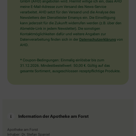
wählen
GmbH (AHD) angeboten wird. Hiermit willige ich ein, dass AHD
Sie
meine E-Mail-Adresse zum Versand des News-Service
bitte
verarbeitet. AHD setzt für den Versand und die Analyse des
das
Newsletters den Dienstleister Emarsys ein. Die Einwilligung
Flugzeug.
kann jederzeit für die Zukunft widerrufen werden (z.B. über den
Abmelde-Link in jedem Newsletter). Die sonstigen
Kontaktmöglichkeiten dafür und weitere Angaben zur
Datenverarbeitung finden sich in der
Datenschutzerklärung
von
AHD.
* Coupon-Bedingungen: Einmalig einlösbar bis zum
31.12.2026. Mindestbestellwert: 50,00 €. Gültig auf das
gesamte Sortiment, ausgeschlossen rezeptpflichtige Produkte.
Information der Apotheke am Forst
Apotheke am Forst
Inhaber: Dr. Stefan Spaniel