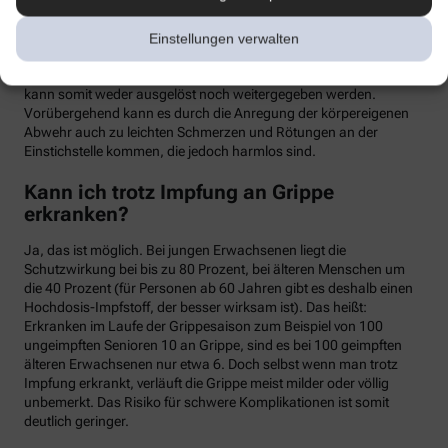
meist binnen weniger Tage wieder abklingen. Mit einer Grippe
haben die Symptome allerdings nichts zu tun. Denn üblicherweise
Einstellungen verwalten
handelt es sich um einen sogenannten Totimpfstoff, der keine
vermehrungsfähigen Erreger enthält – eine Grippeerkrankung
kann somit weder ausgelöst noch weitergegeben werden.
Vorübergehend kann es durch die Anregung der körpereigenen
Abwehr auch zu leichten Schmerzen und Rötungen an der
Einstichstelle kommen, die jedoch harmlos sind.
Kann ich trotz Impfung an Grippe
erkranken?
Ja, das ist möglich. Bei jungen Erwachsenen liegt die
Schutzwirkung bei bis zu 80 Prozent, bei älteren Menschen um
die 40 Prozent (für Personen ab 60 Jahren gibt es deshalb einen
Hochdosis-Impfstoff, der besser wirksam ist). Das heißt:
Erkranken im Laufe der Grippesaison zum Beispiel von 100
ungeimpften Senioren 10 an Grippe, sind es bei 100 geimpften
älteren Erwachsenen nur etwa 6. Doch selbst wenn man trotz
Impfung erkrankt, verläuft die Grippe meist milder oder völlig
unbemerkt. Das Risiko für schwere Komplikationen ist somit
deutlich geringer.