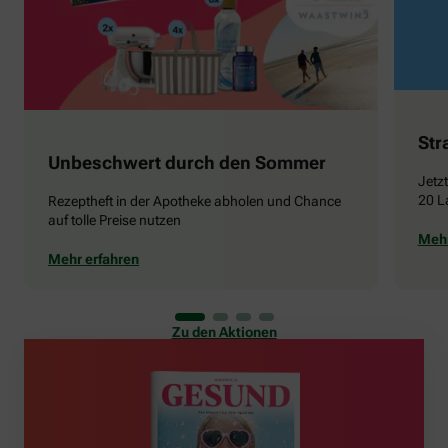
Str
Unbeschwert durch den Sommer
Jetz
20 L
Rezeptheft in der Apotheke abholen und Chance
auf tolle Preise nutzen
Mehr
Mehr erfahren
Zu den Aktionen