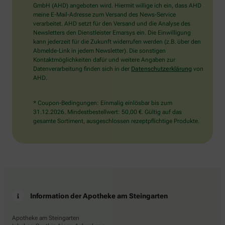
wählen
GmbH (AHD) angeboten wird. Hiermit willige ich ein, dass AHD
Sie
meine E-Mail-Adresse zum Versand des News-Service
bitte
verarbeitet. AHD setzt für den Versand und die Analyse des
das
Newsletters den Dienstleister Emarsys ein. Die Einwilligung
Haus.
kann jederzeit für die Zukunft widerrufen werden (z.B. über den
Abmelde-Link in jedem Newsletter). Die sonstigen
Kontaktmöglichkeiten dafür und weitere Angaben zur
Datenverarbeitung finden sich in der
Datenschutzerklärung
von
AHD.
* Coupon-Bedingungen: Einmalig einlösbar bis zum
31.12.2026. Mindestbestellwert: 50,00 €. Gültig auf das
gesamte Sortiment, ausgeschlossen rezeptpflichtige Produkte.
Information der Apotheke am Steingarten
Apotheke am Steingarten