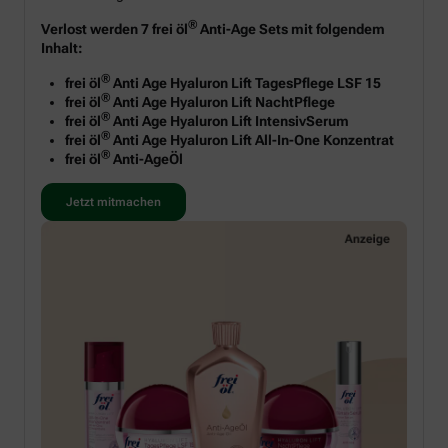
®
Verlost werden 7 frei öl
Anti-Age Sets mit folgendem
Inhalt:
®
frei öl
Anti Age Hyaluron Lift TagesPflege LSF 15
®
frei öl
Anti Age Hyaluron Lift NachtPflege
®
frei öl
Anti Age Hyaluron Lift IntensivSerum
®
frei öl
Anti Age Hyaluron Lift All-In-One Konzentrat
®
frei öl
Anti-AgeÖl
Jetzt mitmachen