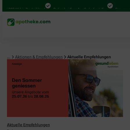
00 Mal in Deutschland
Online bei Ihrer Apotheke bestellen
Bequem zwischen
...
Aktionen & Empfehlungen
Aktuelle Empfehlungen
Aktuelle Empfehlungen