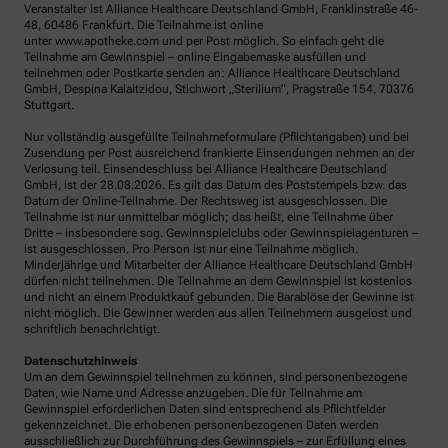
Veranstalter ist Alliance Healthcare Deutschland GmbH, Franklinstraße 46-
48, 60486 Frankfurt. Die Teilnahme ist online
unter www.apotheke.com und per Post möglich. So einfach geht die
Teilnahme am Gewinnspiel – online Eingabemaske ausfüllen und
teilnehmen oder Postkarte senden an: Alliance Healthcare Deutschland
GmbH, Despina Kalaitzidou, Stichwort „Sterilium“, Pragstraße 154, 70376
Stuttgart.
Nur vollständig ausgefüllte Teilnahmeformulare (Pflichtangaben) und bei
Zusendung per Post ausreichend frankierte Einsendungen nehmen an der
Verlosung teil. Einsendeschluss bei Alliance Healthcare Deutschland
GmbH, ist der 28.08.2026. Es gilt das Datum des Poststempels bzw. das
Datum der Online-Teilnahme. Der Rechtsweg ist ausgeschlossen. Die
Teilnahme ist nur unmittelbar möglich; das heißt, eine Teilnahme über
Dritte – insbesondere sog. Gewinnspielclubs oder Gewinnspielagenturen –
ist ausgeschlossen. Pro Person ist nur eine Teilnahme möglich.
Minderjährige und Mitarbeiter der Alliance Healthcare Deutschland GmbH
dürfen nicht teilnehmen. Die Teilnahme an dem Gewinnspiel ist kostenlos
und nicht an einem Produktkauf gebunden. Die Barablöse der Gewinne ist
nicht möglich. Die Gewinner werden aus allen Teilnehmern ausgelost und
schriftlich benachrichtigt.
Datenschutzhinweis
Um an dem Gewinnspiel teilnehmen zu können, sind personenbezogene
Daten, wie Name und Adresse anzugeben. Die für Teilnahme am
Gewinnspiel erforderlichen Daten sind entsprechend als Pflichtfelder
gekennzeichnet. Die erhobenen personenbezogenen Daten werden
ausschließlich zur Durchführung des Gewinnspiels – zur Erfüllung eines