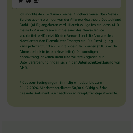
Sie
ein
Mensch?
Ich möchte den im Namen meiner Apotheke versandten News-
Dann
Service abonnieren, der von der Alliance Healthcare Deutschland
wählen
GmbH (AHD) angeboten wird. Hiermit willige ich ein, dass AHD
Sie
meine E-Mail-Adresse zum Versand des News-Service
bitte
verarbeitet. AHD setzt für den Versand und die Analyse des
den
Newsletters den Dienstleister Emarsys ein. Die Einwilligung
Stern.
kann jederzeit für die Zukunft widerrufen werden (z.B. über den
Abmelde-Link in jedem Newsletter). Die sonstigen
Kontaktmöglichkeiten dafür und weitere Angaben zur
Datenverarbeitung finden sich in der
Datenschutzerklärung
von
AHD.
* Coupon-Bedingungen: Einmalig einlösbar bis zum
31.12.2026. Mindestbestellwert: 50,00 €. Gültig auf das
gesamte Sortiment, ausgeschlossen rezeptpflichtige Produkte.