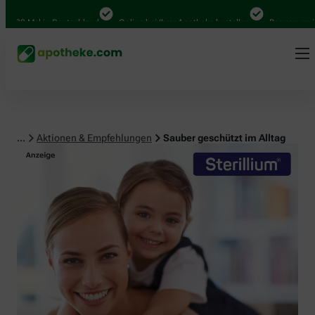
0 Mal in Deutschland
Online bei Ihrer Apotheke bestellen
Bequem zwischen 
...
Aktionen & Empfehlungen
Sauber geschützt im Alltag