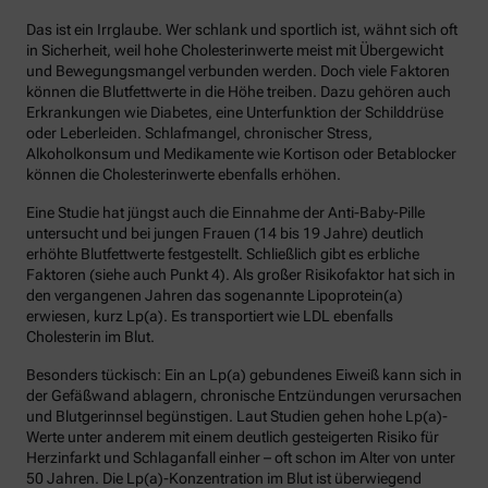
Das ist ein Irrglaube. Wer schlank und sportlich ist, wähnt sich oft
in Sicherheit, weil hohe Cholesterinwerte meist mit Übergewicht
und Bewegungsmangel verbunden werden. Doch viele Faktoren
können die Blutfettwerte in die Höhe treiben. Dazu gehören auch
Erkrankungen wie Diabetes, eine Unterfunktion der Schilddrüse
oder Leberleiden. Schlafmangel, chronischer Stress,
Alkoholkonsum und Medikamente wie Kortison oder Betablocker
können die Cholesterinwerte ebenfalls erhöhen.
Eine Studie hat jüngst auch die Einnahme der Anti-Baby-Pille
untersucht und bei jungen Frauen (14 bis 19 Jahre) deutlich
erhöhte Blutfettwerte festgestellt. Schließlich gibt es erbliche
Faktoren (siehe auch Punkt 4). Als großer Risikofaktor hat sich in
den vergangenen Jahren das sogenannte Lipoprotein(a)
erwiesen, kurz Lp(a). Es transportiert wie LDL ebenfalls
Cholesterin im Blut.
Besonders tückisch: Ein an Lp(a) gebundenes Eiweiß kann sich in
der Gefäßwand ablagern, chronische Entzündungen verursachen
und Blutgerinnsel begünstigen. Laut Studien gehen hohe Lp(a)-
Werte unter anderem mit einem deutlich gesteigerten Risiko für
Herzinfarkt und Schlaganfall einher – oft schon im Alter von unter
50 Jahren. Die Lp(a)-Konzentration im Blut ist überwiegend