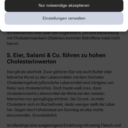
Nur notwendige akzeptieren
Hypercholesterinämie kommt bei etwa einer von 300 Personen
vor. Sind in der Familie Fälle von frühen Herzinfarkten, Stents oder
Bypass-Operationen bekannt, sollte man sein Cholesterin
Einstellungen verwalten
dringend überprüfen lassen. Anzeichen können auch gelbliche
Knötchen (Xanthome) unter der Haut sein, etwa an den
Achillessehnen oder über den Augenlidern. Um eine Behandlung
mit Cholesterinsenkern (Statinen) kommen Betroffene meist nicht
herum.
5. Eier, Salami & Co. führen zu hohen
Cholesterinwerten
Das gilt als überholt. Zwar gehören Eier wie auch Butter oder
fettreiche Wurst zu den Lebensmitteln mit dem höchsten
Cholesteringehalt (pflanzliche Lebensmittel sind übrigens von
Natur aus cholesterinfrei). Doch heute weiß man, dass
cholesterinreiche Lebensmittel die Werte bei den meisten
Menschen nur geringfügig erhöhen. Der Grund: Je mehr
Cholesterin sich im Blut befindet, desto weniger stellt die Leber
her. Gegen das Frühstücksei am Sonntag ist also nichts
einzuwenden. Grundsätzlich
ist allerdings eine ausgewogene Ernährung mit wenig Fleisch und