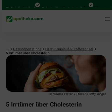
Herz, Kreislauf & Stoffwechsel
0 Mal in Deutschland
Online bei Ihrer Apotheke bestellen
Bequem zwischen
...
Gesundheitstipps
Herz, Kreislauf & Stoffwechsel
5 Irrtümer über Cholesterin
© Maxim Fesenko / iStock by Getty Images
5 Irrtümer über Cholesterin