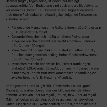
Deziliter (mg/dl) liegen sollte, ist jedoch nur bedingt
aussagekräftig. Von Bedeutung sind auch andere Blutfettwerte,
vor allem das „böse“ LDL-Cholesterin und Triglyzeride sowie
individuelle Risikofaktoren. Aktuell gelten folgende Zielwerte als
erstrebenswert:
Für gesunde Menschen ohne Risikofaktoren: LDL-Cholesterin
(LDL-C) unter 116 mg/dl.
Gesunde Menschen mit mäßig erhöhtem Risiko, etwa
aufgrund von Übergewicht oder leicht erhöhtem Blutdruck:
LDL-C unter 100 mg/dl.
Menschen mit hohem Risiko, z. B. starker Bluthochdruck,
Rauchen oder genetisch bedingt hohen Cholesterinwerten:
LDL-C unter 70 mg/dl.
Menschen mit sehr hohem Risiko, (Herzerkrankungen,
Diabetes): LDL-C unter 55 mg/dl, ggf. auch < 40 mg/dl, wenn
binnen zwei Jahren trotz medikamentöser Behandlung ein
zweites Ereignis (z. B. Herzinfarkt) auftritt.
Im Gegensatz zum LDL gilt HDL-Cholesterin als das „gute“
Cholesterin, weil es überschüssiges LDL aus den Gefäßen
entfernt. Werte von über 50 mg/dl (Frauen) bzw. über 40 mg/dl
(Männer) gelten als günstig. Doch es gibt auch ein Zuviel des
Guten. Liegen die HDL-Werte deutlich darüber, erhöht dies laut