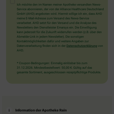
Mensch?
Ich möchte den im Namen meiner Apotheke versandten News-
Dann
Service abonnieren, der von der Alliance Healthcare Deutschland
wählen
GmbH (AHD) angeboten wird. Hiermit willige ich ein, dass AHD
Sie
meine E-Mail-Adresse zum Versand des News-Service
bitte
verarbeitet. AHD setzt für den Versand und die Analyse des
den
Newsletters den Dienstleister Emarsys ein. Die Einwilligung
LKW.
kann jederzeit für die Zukunft widerrufen werden (z.B. über den
Abmelde-Link in jedem Newsletter). Die sonstigen
Kontaktmöglichkeiten dafür und weitere Angaben zur
Datenverarbeitung finden sich in der
Datenschutzerklärung
von
AHD.
* Coupon-Bedingungen: Einmalig einlösbar bis zum
31.12.2026. Mindestbestellwert: 50,00 €. Gültig auf das
gesamte Sortiment, ausgeschlossen rezeptpflichtige Produkte.
Information der Apotheke Rain