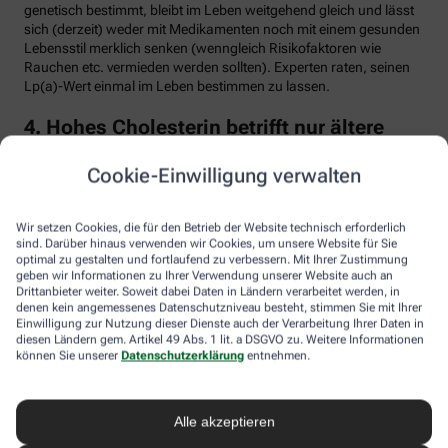
genetisch bestimmt, bleibt im Leben weitgehend gleich und lässt
sich (derzeit) weder mit Medikamenten noch mit einem gesunden
Lebensstil merklich senken (wenngleich Risikofaktoren wie
Rauchen etc. vermieden werden sollten). Experten raten, seinen
Lp(a)-Wert einmal im Leben bestimmen zu lassen.
4. Hohes Cholesterin betrifft nur ältere
Menschen
Cookie-Einwilligung verwalten
Falsch. Zwar steigt das Risiko für erhöhte Cholesterinwerte mit
zunehmendem Alter. Menschen mit sogenannter familiärer
Hypercholesterinämie (FH) haben jedoch schon von Geburt an
Wir setzen Cookies, die für den Betrieb der Website technisch erforderlich
erhöhte Blutfettwerte. Bei der erblich bedingten
sind. Darüber hinaus verwenden wir Cookies, um unsere Website für Sie
optimal zu gestalten und fortlaufend zu verbessern. Mit Ihrer Zustimmung
Stoffwechselerkrankung sammelt sich durch einen Gendefekt
geben wir Informationen zu Ihrer Verwendung unserer Website auch an
sehr viel LDL-Cholesterin im Blut an (über 190 bis 500 mg/dl) und
Drittanbieter weiter. Soweit dabei Daten in Ländern verarbeitet werden, in
lagert sich an den Wänden der Arterien und Venen ab. Betroffene
denen kein angemessenes Datenschutzniveau besteht, stimmen Sie mit Ihrer
entwickeln oft schon im jungen Erwachsenenalter eine
Einwilligung zur Nutzung dieser Dienste auch der Verarbeitung Ihrer Daten in
Arteriosklerose.
diesen Ländern gem. Artikel 49 Abs. 1 lit. a DSGVO zu. Weitere Informationen
können Sie unserer
Datenschutzerklärung
entnehmen.
Unbehandelt erkrankt etwa die Hälfte der Männer schon vor dem
50. Lebensjahr an einer koronaren Herzkrankheit (KHK), die zum
Herzinfarkt oder plötzlichem Herztod führen kann. Frauen sind
Alle akzeptieren
bis zur Menopause durch Hormone besser geschützt, bei ihnen
sind es rund 30 Prozent bis zum Alter von 60 Jahren. Die familiäre