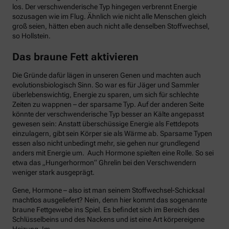
los. Der verschwenderische Typ hingegen verbrennt Energie
sozusagen wie im Flug. Ähnlich wie nicht alle Menschen gleich
groß seien, hätten eben auch nicht alle denselben Stoffwechsel,
so Hollstein.
Das braune Fett aktivieren
Die Gründe dafür lägen in unseren Genen und machten auch
evolutionsbiologisch Sinn. So war es für Jäger und Sammler
überlebenswichtig, Energie zu sparen, um sich für schlechte
Zeiten zu wappnen – der sparsame Typ. Auf der anderen Seite
könnte der verschwenderische Typ besser an Kälte angepasst
gewesen sein: Anstatt überschüssige Energie als Fettdepots
einzulagern, gibt sein Körper sie als Wärme ab. Sparsame Typen
essen also nicht unbedingt mehr, sie gehen nur grundlegend
anders mit Energie um. Auch Hormone spielten eine Rolle. So sei
etwa das „Hungerhormon“ Ghrelin bei den Verschwendern
weniger stark ausgeprägt.
Gene, Hormone – also ist man seinem Stoffwechsel-Schicksal
machtlos ausgeliefert? Nein, denn hier kommt das sogenannte
braune Fettgewebe ins Spiel. Es befindet sich im Bereich des
Schlüsselbeins und des Nackens und ist eine Art körpereigene