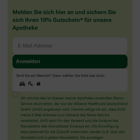
Melden Sie sich hier an und sichern Sie
sich Ihren 10% Gutschein* für unsere
Apotheke
Sind Sie ein Mensch? Dann wählen Sie bitte
das Auto
.
1
2
3
Sind
Sie
ein
Mensch?
Ich möchte den im Namen meiner Apotheke versandten News-
Dann
Service abonnieren, der von der Alliance Healthcare Deutschland
wählen
GmbH (AHD) angeboten wird. Hiermit willige ich ein, dass AHD
Sie
meine E-Mail-Adresse zum Versand des News-Service
bitte
verarbeitet. AHD setzt für den Versand und die Analyse des
das
Newsletters den Dienstleister Emarsys ein. Die Einwilligung
Auto.
kann jederzeit für die Zukunft widerrufen werden (z.B. über den
Abmelde-Link in jedem Newsletter). Die sonstigen