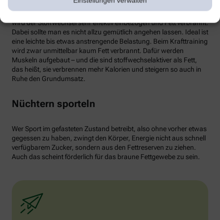
Einstellungen verwalten
von weißen Fettzellen in braunes Fett begünstigen und dessen
Aktivität erhöhen. Ab circa 30 Minuten Joggen oder Radfahren
wird der Stoffwechsel sehr effektiv einbezogen und Fett verbrannt.
Dabei sollte man es nicht allzu gemütlich angehen lassen. Ideal ist
eine leichte bis etwas anstrengende Belastung. Beim Krafttraining
wird zwar unmittelbar kaum Fett verbrannt. Dafür werden
Muskeln aufgebaut – und die sind stoffwechselaktiver als Fett,
das heißt, sie verbrennen mehr Kalorien und steigern so auch in
Ruhe den Grundumsatz.
Nüchtern sporteln
Wer Sport im gefasteten Zustand betreibt, also ohne vorher etwas
gegessen zu haben, zwingt den Körper, Energie nicht aus schnell
verfügbarem Zucker, sondern aus den Fettreserven zu ziehen.
Auch das scheint förderlich für das braune Fettgewebe zu sein.