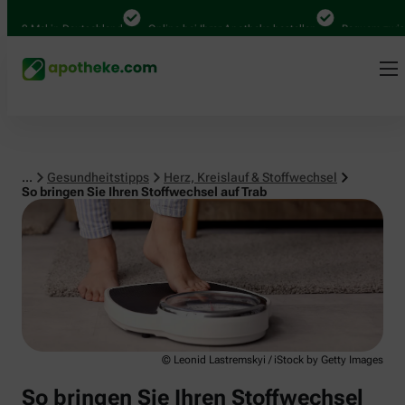
Herz, Kreislauf & Stoffwechsel
0 Mal in Deutschland
Online bei Ihrer Apotheke bestellen
Bequem zwischen
...
Gesundheitstipps
Herz, Kreislauf & Stoffwechsel
So bringen Sie Ihren Stoffwechsel auf Trab
© Leonid Lastremskyi / iStock by Getty Images
So bringen Sie Ihren Stoffwechsel