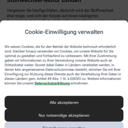
Vergessen Sie häufige Diäten, dadurch wird der Stoffwechsel
eher träge, weil sich der Körper auf einen niedrigeren
Energiebedarf einstellt. Auch Fast Food und Fertiggerichte sollten
vom Speiseplan gestrichen werden. Studien zeigen, dass der
Cookie-Einwilligung verwalten
Körper bei der Verarbeitung von hochverarbeiteten Lebensmitteln
weniger Energie benötigt als für unverarbeitete.
Wir setzen Cookies, die für den Betrieb der Website technisch erforderlich
Tim Hollstein rät zu einer proteinreichen Ernährung (Vorsicht bei
sind. Darüber hinaus verwenden wir Cookies, um unsere Website für Sie
Vorerkrankungen wie Nierenleiden!). Denn Proteine sind nicht nur
optimal zu gestalten und fortlaufend zu verbessern. Mit Ihrer Zustimmung
gut für den Muskelaufbau, der Körper benötigt auch viel Energie,
geben wir Informationen zu Ihrer Verwendung unserer Website auch an
um Eiweiß abzubauen. Das regt den Stoffwechsel an. Proteine
Drittanbieter weiter. Soweit dabei Daten in Ländern verarbeitet werden, in
stecken vor allem in magerem Fleisch, Fisch und Milchprodukten
denen kein angemessenes Datenschutzniveau besteht, stimmen Sie mit Ihrer
Einwilligung zur Nutzung dieser Dienste auch der Verarbeitung Ihrer Daten in
wie Quark und Skyr. Auch sogenannte thermogene Lebensmittel
diesen Ländern gem. Artikel 49 Abs. 1 lit. a DSGVO zu. Weitere Informationen
wie Chilis oder Ingwer können das braune Fettgewebe aktivieren
können Sie unserer
Datenschutzerklärung
entnehmen.
und den Energieverbrauch erhöhen.
In Bewegung kommen
Alle akzeptieren
Der richtige Mix macht’s
Nur notwendige akzeptieren
Ohne regelmäßige Bewegung purzeln die Pfunde meistens nicht.
Besonders Ausdauersport kann laut Forschern die Umwandlung