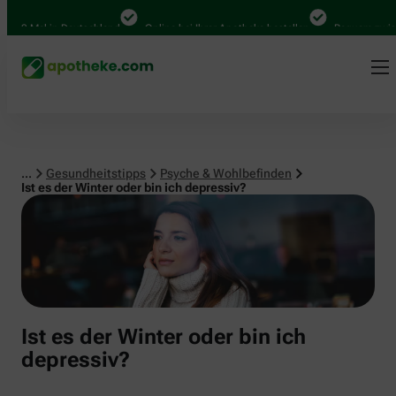
Psyche & Wohlbefinden
00 Mal in Deutschland
Online bei Ihrer Apotheke bestellen
Bequem zwischen
...
Gesundheitstipps
Psyche & Wohlbefinden
Ist es der Winter oder bin ich depressiv?
Ist es der Winter oder bin ich
depressiv?