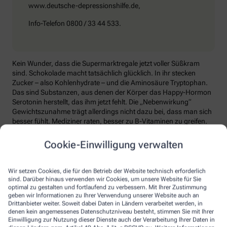
www.deutsche-depressionshilfe.de,
Info-Telefon 0800 / 33 44 533.
Kein Wunder, dass die Supermarktregale jetzt voller Süßkram
sind. Schokolade macht tatsächlich glücklich. In ihr stecken
Zucker – also Kohlenhydrate – und die Aminosäure Tryptophan.
Das sind Substanzen, aus denen der Körper das Happy-Hormon
Serotonin herstellt, das ihm jetzt fehlt. Die „Nebenwirkung“
Gewichtszunahme trägt allerdings nicht dazu bei, dass man sich
besser fühlt. Mediziner raten, besser zu B-Vitaminen zu greifen.
Die liefern unter anderem Baustoffe für Serotonin, fördern den
Energiestoffwechsel und unterstützen die Stressverarbeitung.
Cookie-Einwilligung verwalten
Kontraproduktiv beim Wintertief: sich einzuigeln und
zurückzuziehen. Im Gegenteil: Aktiv zu bleiben, mit Familie und
Wir setzen Cookies, die für den Betrieb der Website technisch erforderlich
Freunden etwas zu unternehmen, viel frische Luft zu tanken und
sind. Darüber hinaus verwenden wir Cookies, um unsere Website für Sie
sich zum Beispiel mit seinem Hobby intensiv zu beschäftigen, hebt
optimal zu gestalten und fortlaufend zu verbessern. Mit Ihrer Zustimmung
geben wir Informationen zu Ihrer Verwendung unserer Website auch an
die Laune. Dabei hilft, sich jeden Sonntag zu notieren, was man in
Drittanbieter weiter. Soweit dabei Daten in Ländern verarbeitet werden, in
der kommenden Woche Schönes machen will.
denen kein angemessenes Datenschutzniveau besteht, stimmen Sie mit Ihrer
Einwilligung zur Nutzung dieser Dienste auch der Verarbeitung Ihrer Daten in
Sommer-Feeling lässt sich auch zurückholen: mit anderen in