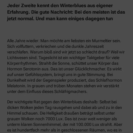
Jeder Zweite kennt den Winterblues aus eigener
Erfahrung. Die gute Nachricht: Bei den meisten ist das
jetzt normal. Und man kann einiges dagegen tun
Alle Jahre wieder: Man möchte am liebsten ein Murmeltier sein.
Sich vollfuttern, verkriechen und die dunkle Jahreszeit
verschlafen. Warum bloß sind wir jetzt so schlecht drauf? Weil wir
Lichtwesen sind. Tageslicht ist ein wichtiger Taktgeber für viele
Körperrhythmen. Strahlt die Sonne, schüttet unser Körper das
Hormon Serotonin aus. Das ist unser Glücklichmacher. Es wirkt
auf unser Gefühlssystem, bringt uns in gute Stimmung. Bei
Dunkelheit wird der Gegenspieler produziert, das Schlafhormon
Melatonin. In grauen und trüben Monaten stehen wir verstärkt
unter dem Einfluss dieses Schläfrigmachers.
Der wichtigste Rat gegen den Winterblues deshalb: Selbst bei
dicken Wolken jeden Tag rausgehen und dabei ab und zu in den
Himmel schauen. Die Helligkeit draußen beträgt selbst unter
grauen Wolken noch 7000 Lux. Das ist zwar weit weniger als
unterm klaren Sonnenhimmel, der mit 100.000 Lux strahlt. Aber
es ist hundertfach mehr als in geschlossenen Räumen, wo es in