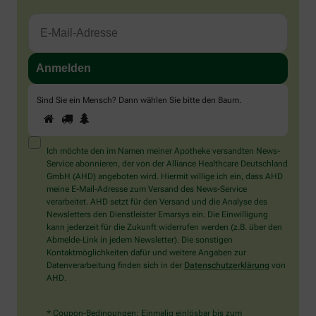
Sind Sie ein Mensch? Dann wählen Sie bitte
den Baum
.
1
2
3
Sind
Sie
ein
Mensch?
Ich möchte den im Namen meiner Apotheke versandten News-
Dann
Service abonnieren, der von der Alliance Healthcare Deutschland
wählen
GmbH (AHD) angeboten wird. Hiermit willige ich ein, dass AHD
Sie
meine E-Mail-Adresse zum Versand des News-Service
bitte
verarbeitet. AHD setzt für den Versand und die Analyse des
den
Newsletters den Dienstleister Emarsys ein. Die Einwilligung
Baum.
kann jederzeit für die Zukunft widerrufen werden (z.B. über den
Abmelde-Link in jedem Newsletter). Die sonstigen
Kontaktmöglichkeiten dafür und weitere Angaben zur
Datenverarbeitung finden sich in der
Datenschutzerklärung
von
AHD.
* Coupon-Bedingungen: Einmalig einlösbar bis zum