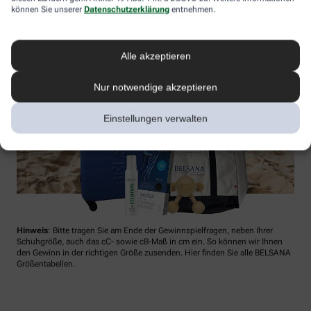
können Sie unserer
Datenschutzerklärung
entnehmen.
Alle akzeptieren
Nur notwendige akzeptieren
Einstellungen verwalten
Hinweis
: Bitte tragen Sie am Ende der Gewinnspielfragen, neben Ihrer
Schuhgröße, auch das cC- sowie cB-Maß in cm ein. So können wir Ihnen
den Gewinn in der richtigen Größe zusenden. Hier finden Sie alle BELSANA
Größentabellen.