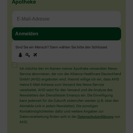
Apotheke
Sind Sie ein Mensch? Dann wählen Sie bitte
den Schlüssel
.
1
2
3
Sind
Sie
ein
Mensch?
Ich möchte den im Namen meiner Apotheke versandten News-
Dann
Service abonnieren, der von der Alliance Healthcare Deutschland
wählen
GmbH (AHD) angeboten wird. Hiermit willige ich ein, dass AHD
Sie
meine E-Mail-Adresse zum Versand des News-Service
bitte
verarbeitet. AHD setzt für den Versand und die Analyse des
den
Newsletters den Dienstleister Emarsys ein. Die Einwilligung
Schlüssel.
kann jederzeit für die Zukunft widerrufen werden (z.B. über den
Abmelde-Link in jedem Newsletter). Die sonstigen
Kontaktmöglichkeiten dafür und weitere Angaben zur
Datenverarbeitung finden sich in der
Datenschutzerklärung
von
AHD.