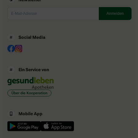
Social Media
Ein Service von
Über die Kooperation
Mobile App