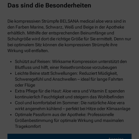
Das sind die Besonderheiten
Die kompressiven Strümpfe BELSANA medical aloe vera sind in
den Farben Marine, Schwarz, Weiß und Beige in der Apotheke
erhältlich. Mithilfe der entsprechenden Beinumfänge und
Schuhgröße wird dort die richtige Größe für Sie ermittelt. Denn nur
bei optimalem Sitz können die kompressiven Strümpfe ihre
Wirkung voll entfalten.
Schützt auf Reisen: Wirksame Kompression unterstützt den
Blutfluss und hilft, einer Reisethrombose vorzubeugen
Leichte Beine statt Schwellungen: Reduziert Müdigkeit,
Schweregefühl und Anschwellen – ideal für lange Fahrten
oder Flüge
Extra Pflege für die Haut: Aloe vera und Vitamin E spenden
kontinuierlich Feuchtigkeit und steigern das Wohlbefinden
Cool und komfortabel im Sommer: Die natürliche Aloe vera
wirkt angenehm kühlend – perfekt bei Hitze oder Klimaanlage
Optimale Passform aus der Apotheke: Professionelle
Größenbestimmung für optimale Wirkung und maximalen
Tragekomfort