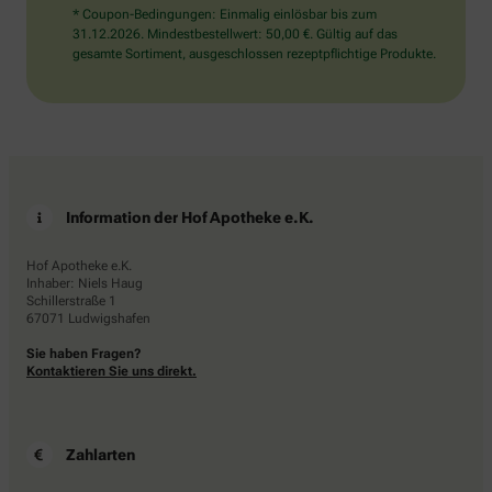
* Coupon-Bedingungen: Einmalig einlösbar bis zum
31.12.2026. Mindestbestellwert: 50,00 €. Gültig auf das
gesamte Sortiment, ausgeschlossen rezeptpflichtige Produkte.
Information der Hof Apotheke e.K.
Hof Apotheke e.K.
Inhaber: Niels Haug
Schillerstraße 1
67071 Ludwigshafen
Sie haben Fragen?
Kontaktieren Sie uns direkt.
Zahlarten