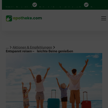
al in Deutschland
Online bei Ihrer Apotheke bestellen
Bequem zwischen Ab
...
Aktionen & Empfehlungen
Entspannt reisen – leichte Beine genießen