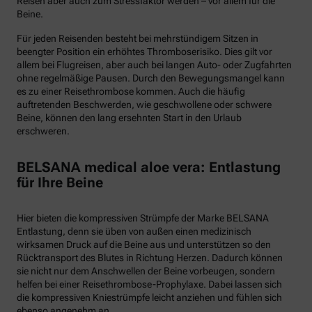
Reisen aber auch zum Stressfaktor werden – vor allem für die
Beine.
Für jeden Reisenden besteht bei mehrstündigem Sitzen in
beengter Position ein erhöhtes Thromboserisiko. Dies gilt vor
allem bei Flugreisen, aber auch bei langen Auto- oder Zugfahrten
ohne regelmäßige Pausen. Durch den Bewegungsmangel kann
es zu einer Reisethrombose kommen. Auch die häufig
auftretenden Beschwerden, wie geschwollene oder schwere
Beine, können den lang ersehnten Start in den Urlaub
erschweren.
BELSANA medical aloe vera: Entlastung
für Ihre Beine
Hier bieten die kompressiven Strümpfe der Marke BELSANA
Entlastung, denn sie üben von außen einen medizinisch
wirksamen Druck auf die Beine aus und unterstützen so den
Rücktransport des Blutes in Richtung Herzen. Dadurch können
sie nicht nur dem Anschwellen der Beine vorbeugen, sondern
helfen bei einer Reisethrombose-Prophylaxe. Dabei lassen sich
die kompressiven Kniestrümpfe leicht anziehen und fühlen sich
ebenso angenehm an.