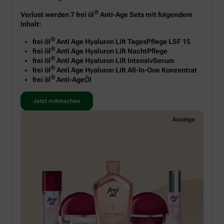
®
Verlost werden 7 frei öl
Anti-Age Sets mit folgendem
Inhalt:
®
frei öl
Anti Age Hyaluron Lift TagesPflege LSF 15
®
frei öl
Anti Age Hyaluron Lift NachtPflege
®
frei öl
Anti Age Hyaluron Lift IntensivSerum
®
frei öl
Anti Age Hyaluron Lift All-In-One Konzentrat
®
frei öl
Anti-AgeÖl
Jetzt mitmachen