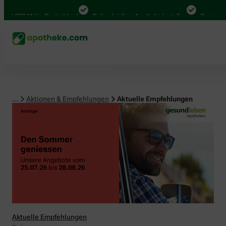
00 Mal in Deutschland
Online bei Ihrer Apotheke bestellen
Bequem zwischen
...
Aktionen & Empfehlungen
Aktuelle Empfehlungen
Aktuelle Empfehlungen