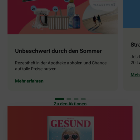
Str
Unbeschwert durch den Sommer
Jetz
20 L
Rezeptheft in der Apotheke abholen und Chance
auf tolle Preise nutzen
Mehr
Mehr erfahren
Zu den Aktionen