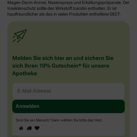
Magen-Darm-Arznei, Nasensprays und Erkältungspräparate. Der
Insektenschutz sollte den Wirkstoff Icaridin enthalten. Er ist
hautfreundlicher als das in vielen Produkten enthaltene DEET.
Melden Sie sich hier an und sichern Sie
sich Ihren 10% Gutschein* für unsere
Apotheke
Sind Sie ein Mensch? Dann wählen Sie bitte
das Herz
.
1
2
3
Sind
Sie
ein