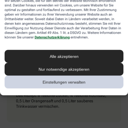
Wir setzen Cookies, die für den Betrieb der Website technisch erforderlich
Umschlägen) und ihn dazu zu bewegen, kaltes Mineralwasser zu
sind. Darüber hinaus verwenden wir Cookies, um unsere Website für Sie
trinken. Achtung: Schmerzmittel sind tabu – sie können den
optimal zu gestalten und fortlaufend zu verbessern. Mit Ihrer Zustimmung
Zustand verschlimmern.
geben wir Informationen zu Ihrer Verwendung unserer Website auch an
Drittanbieter weiter. Soweit dabei Daten in Ländern verarbeitet werden, in
denen kein angemessenes Datenschutzniveau besteht, stimmen Sie mit Ihrer
Einwilligung zur Nutzung dieser Dienste auch der Verarbeitung Ihrer Daten in
diesen Ländern gem. Artikel 49 Abs. 1 lit. a DSGVO zu. Weitere Informationen
Extra-Tipp
können Sie unserer
Datenschutzerklärung
entnehmen.
Wenn man viel trinkt und schwitzt, kann es passieren,
Alle akzeptieren
dass vermehrt Elektrolyte (Mineralstoffe) aus dem
Körper gespült werden. Dieser Verlust kommt auch bei
Durchfall vor. Wichtig ist es dann, seinen
Nur notwendige akzeptieren
Elektrolythaushalt aufzubessern. Eine entsprechende
„Elektrolyt-Lösung“ kann man in Apotheken kaufen,
Einstellungen verwalten
aber auch selbst zubereiten.
Das Rezept: 8 Teelöffel Zucker, ¾ Teelöffel Kochsalz,
0,5 Liter Orangensaft und 0,5 Liter sauberes
Trinkwasser vermischen.