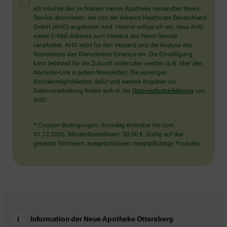
Mensch?
Ich möchte den im Namen meiner Apotheke versandten News-
Dann
Service abonnieren, der von der Alliance Healthcare Deutschland
wählen
GmbH (AHD) angeboten wird. Hiermit willige ich ein, dass AHD
Sie
meine E-Mail-Adresse zum Versand des News-Service
bitte
verarbeitet. AHD setzt für den Versand und die Analyse des
das
Newsletters den Dienstleister Emarsys ein. Die Einwilligung
Herz.
kann jederzeit für die Zukunft widerrufen werden (z.B. über den
Abmelde-Link in jedem Newsletter). Die sonstigen
Kontaktmöglichkeiten dafür und weitere Angaben zur
Datenverarbeitung finden sich in der
Datenschutzerklärung
von
AHD.
* Coupon-Bedingungen: Einmalig einlösbar bis zum
31.12.2026. Mindestbestellwert: 50,00 €. Gültig auf das
gesamte Sortiment, ausgeschlossen rezeptpflichtige Produkte.
Information der Neue Apotheke Ottersberg