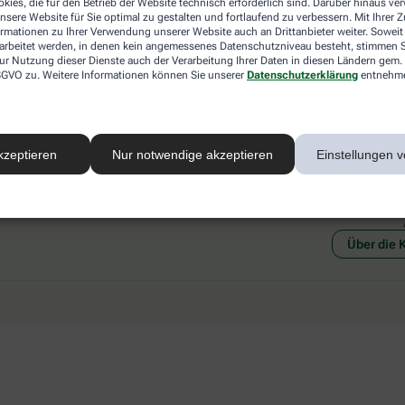
kies, die für den Betrieb der Website technisch erforderlich sind. Darüber hinaus v
 mit einer anderen akzeptierten
Abholung in der Apotheke
nsere Website für Sie optimal zu gestalten und fortlaufend zu verbessern. Mit Ihrer
art Ihrer Apotheke vor Ort.
Botendienstlieferung
ormationen zu Ihrer Verwendung unserer Website auch an Drittanbieter weiter. Soweit
rarbeitet werden, in denen kein angemessenes Datenschutzniveau besteht, stimmen Si
ur Nutzung dieser Dienste auch der Verarbeitung Ihrer Daten in diesen Ländern gem. 
 DSGVO zu. Weitere Informationen können Sie unserer
Datenschutzerklärung
entnehm
kzeptieren
Nur notwendige akzeptieren
Einstellungen v
Social Media
Ein Se
Über die 