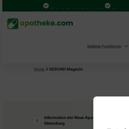
4.000 Mal in Deutschland
Online bei Ihrer Apotheke bestellen
Bequem zwi
Beliebte Funktionen
Home
GESUND Magazin
Information der Neue Apotheke
Z
Ottersberg