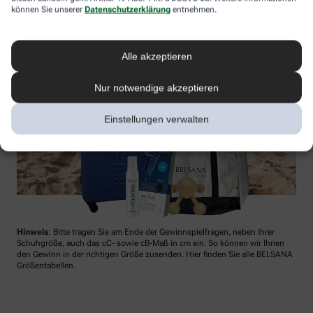
können Sie unserer
Datenschutzerklärung
entnehmen.
Alle akzeptieren
Nur notwendige akzeptieren
Einstellungen verwalten
Hinweis
: Bitte tragen Sie am Ende der Gewinnspielfragen, neben Ihrer
Schuhgröße, auch das cC- sowie cB-Maß in cm ein. So können wir Ihnen
den Gewinn in der richtigen Größe zusenden. Hier finden Sie alle BELSANA
Größentabellen.