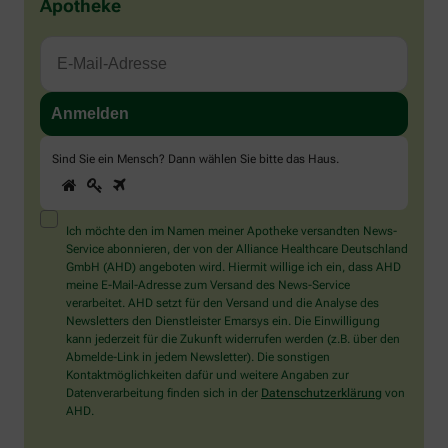
Apotheke
Sind Sie ein Mensch? Dann wählen Sie bitte
das Haus
.
1
2
3
Sind
Sie
ein
Mensch?
Ich möchte den im Namen meiner Apotheke versandten News-
Dann
Service abonnieren, der von der Alliance Healthcare Deutschland
wählen
GmbH (AHD) angeboten wird. Hiermit willige ich ein, dass AHD
Sie
meine E-Mail-Adresse zum Versand des News-Service
bitte
verarbeitet. AHD setzt für den Versand und die Analyse des
das
Newsletters den Dienstleister Emarsys ein. Die Einwilligung
Haus.
kann jederzeit für die Zukunft widerrufen werden (z.B. über den
Abmelde-Link in jedem Newsletter). Die sonstigen
Kontaktmöglichkeiten dafür und weitere Angaben zur
Datenverarbeitung finden sich in der
Datenschutzerklärung
von
AHD.