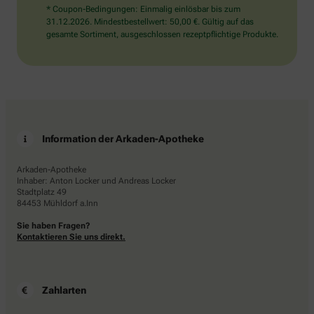
* Coupon-Bedingungen: Einmalig einlösbar bis zum
31.12.2026. Mindestbestellwert: 50,00 €. Gültig auf das
gesamte Sortiment, ausgeschlossen rezeptpflichtige Produkte.
Information der Arkaden-Apotheke
Arkaden-Apotheke
Inhaber: Anton Locker und Andreas Locker
Stadtplatz 49
84453 Mühldorf a.Inn
Sie haben Fragen?
Kontaktieren Sie uns direkt.
Zahlarten