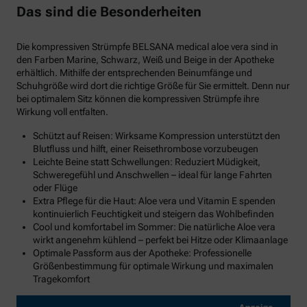
Das sind die Besonderheiten
Die kompressiven Strümpfe BELSANA medical aloe vera sind in
den Farben Marine, Schwarz, Weiß und Beige in der Apotheke
erhältlich. Mithilfe der entsprechenden Beinumfänge und
Schuhgröße wird dort die richtige Größe für Sie ermittelt. Denn nur
bei optimalem Sitz können die kompressiven Strümpfe ihre
Wirkung voll entfalten.
Schützt auf Reisen: Wirksame Kompression unterstützt den
Blutfluss und hilft, einer Reisethrombose vorzubeugen
Leichte Beine statt Schwellungen: Reduziert Müdigkeit,
Schweregefühl und Anschwellen – ideal für lange Fahrten
oder Flüge
Extra Pflege für die Haut: Aloe vera und Vitamin E spenden
kontinuierlich Feuchtigkeit und steigern das Wohlbefinden
Cool und komfortabel im Sommer: Die natürliche Aloe vera
wirkt angenehm kühlend – perfekt bei Hitze oder Klimaanlage
Optimale Passform aus der Apotheke: Professionelle
Größenbestimmung für optimale Wirkung und maximalen
Tragekomfort