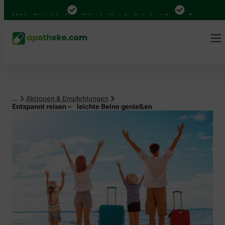
al in Deutschland
Online bei Ihrer Apotheke bestellen
Bequem zwischen Ab
...
Aktionen & Empfehlungen
Entspannt reisen – leichte Beine genießen