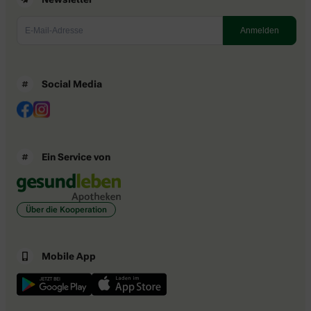
Social Media
Ein Service von
Über die Kooperation
Mobile App