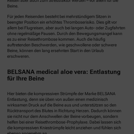
Reisen aber auch zum Stressfaktor werden – vor allem für die
Beine.
Für jeden Reisenden besteht bei mehrstündigem Sitzen in
beengter Position ein erhöhtes Thromboserisiko. Dies gilt vor
allem bei Flugreisen, aber auch bei langen Auto- oder Zugfahrten
ohne regelmäßige Pausen. Durch den Bewegungsmangel kann
es zu einer Reisethrombose kommen. Auch die häufig
auftretenden Beschwerden, wie geschwollene oder schwere
Beine, können den lang ersehnten Start in den Urlaub
erschweren.
BELSANA medical aloe vera: Entlastung
für Ihre Beine
Hier bieten die kompressiven Strümpfe der Marke BELSANA
Entlastung, denn sie üben von außen einen medizinisch
wirksamen Druck auf die Beine aus und unterstützen so den
Rücktransport des Blutes in Richtung Herzen. Dadurch können
sie nicht nur dem Anschwellen der Beine vorbeugen, sondern
helfen bei einer Reisethrombose-Prophylaxe. Dabei lassen sich
die kompressiven Kniestrümpfe leicht anziehen und fühlen sich
ebenso angenehm an.