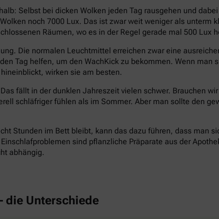
halb: Selbst bei dicken Wolken jeden Tag rausgehen und dabe
en Wolken noch 7000 Lux. Das ist zwar weit weniger als unterm
eschlossenen Räumen, wo es in der Regel gerade mal 500 Lux hel
ng. Die normalen Leuchtmittel erreichen zwar eine ausreichend
n den Tag helfen, um den WachKick zu bekommen. Wenn man si
hineinblickt, wirken sie am besten.
Das fällt in der dunklen Jahreszeit vielen schwer. Brauchen wi
erell schläfriger fühlen als im Sommer. Aber man sollte den
cht Stunden im Bett bleibt, kann das dazu führen, dass man si
inschlafproblemen sind pflanzliche Präparate aus der Apotheke 
cht abhängig.
– die Unterschiede