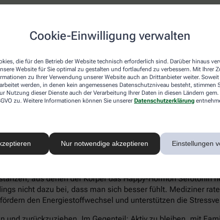
atienten eher Ein- und Durchschlafstörungen anstatt eines hö
Cookie-Einwilligung verwalten
 statt Heißhungerattacken. Ein Anzeichen für eine Depression 
können sich zu kaum etwas aufraffen und sind permanent ersch
Suizidgedanken sind typisch.
kies, die für den Betrieb der Website technisch erforderlich sind. Darüber hinaus v
nsere Website für Sie optimal zu gestalten und fortlaufend zu verbessern. Mit Ihrer
on – auch wenn ein Angehöriger betroffen ist – sollte man sic
ormationen zu Ihrer Verwendung unserer Website auch an Drittanbieter weiter. Soweit
rarbeitet werden, in denen kein angemessenes Datenschutzniveau besteht, stimmen Si
iftung Deutsche Depressionshilfe auf:
ur Nutzung dieser Dienste auch der Verarbeitung Ihrer Daten in diesen Ländern gem. 
 DSGVO zu. Weitere Informationen können Sie unserer
Datenschutzerklärung
entnehm
kzeptieren
Nur notwendige akzeptieren
Einstellungen v
voller Süßkram sind. Schokolade macht tatsächlich glücklich. I
tanzen, aus denen der Körper das Happy-Hormon Serotonin herst
gs nicht dazu bei, dass man sich besser fühlt. Mediziner rate
 fördern den Energiestoffwechsel und unterstützen die Stressve
eln und zurückzuziehen. Im Gegenteil: Aktiv zu bleiben, mit Fa