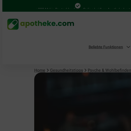
Psyche & Wohlbefinden
4.000 Mal in Deutschland
Online bei Ihrer Apotheke bestellen
Beliebte Funktionen
Home
Gesundheitstipps
Psyche & Wohlbefinde