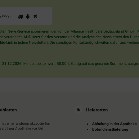
1
2
3
Sind
ugzeug
.
Sie
ein
Mensch?
en News-Service abonnieren, der von der Alliance Healthcare Deutschland GmbH (AH
Dann
verarbeitet. AHD setzt für den Versand und die Analyse des Newsletters den Dienstle
wählen
de-Link in jedem Newsletter). Die sonstigen Kontaktmöglichkeiten dafür und weitere
Sie
bitte
das
31.12.2026. Mindestbestellwert: 50,00 €. Gültig auf das gesamte Sortiment, ausges
Flugzeug.
ahlarten
Lieferarten
 mit einer anderen akzeptierten
Abholung in der Apotheke
art Ihrer Apotheke vor Ort.
Botendienstlieferung