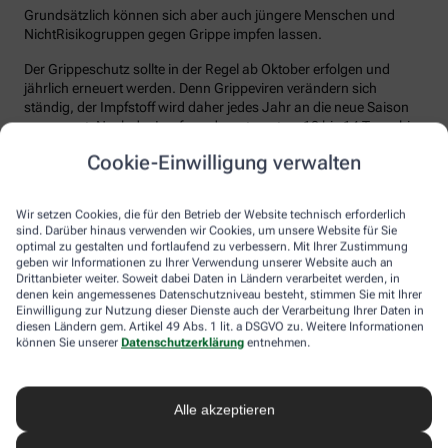
Grundsätzlich können sich aber auch jüngere Menschen und
NichtRisikogruppen gegen Grippe impfen lassen.
Der Grippeschutz sollte in der Regel ab Oktober erfolgen und
jährlich erneuert werden. Denn Grippeviren verändern sich
ständig, der Impfstoff wird daher jedes Jahr an die neue Saison
angepasst. Nach der Impfung dauert es etwa 10 bis 14 Tage, bis
der Körper einen ausreichenden Schutz vor einer Ansteckung
Cookie-Einwilligung verwalten
aufgebaut hat. Auch eine spätere Impfung zu Beginn des Jahres
ist meist noch sinnvoll.
Wir setzen Cookies, die für den Betrieb der Website technisch erforderlich
Wie sicher ist der Impfstoff?
sind. Darüber hinaus verwenden wir Cookies, um unsere Website für Sie
optimal zu gestalten und fortlaufend zu verbessern. Mit Ihrer Zustimmung
Jeder Grippeimpfstoff, der in Deutschland verwendet wird, muss
geben wir Informationen zu Ihrer Verwendung unserer Website auch an
ein streng reguliertes Zulassungsverfahren durchlaufen. Hierbei
Drittanbieter weiter. Soweit dabei Daten in Ländern verarbeitet werden, in
denen kein angemessenes Datenschutzniveau besteht, stimmen Sie mit Ihrer
muss die Qualität, Wirksamkeit und Verträglichkeit in
Einwilligung zur Nutzung dieser Dienste auch der Verarbeitung Ihrer Daten in
wissenschaftlichen Studien nachgewiesen werden. Die Freigabe
diesen Ländern gem. Artikel 49 Abs. 1 lit. a DSGVO zu. Weitere Informationen
erfolgt nach weiteren Prüfungen schließlich durch das Paul-
können Sie unserer
Datenschutzerklärung
entnehmen.
Ehrlich-Institut (PEI), das die Sicherheit des Impfstoffs auch nach
der Freigabe stetig weiter beobachtet.
Alle akzeptieren
Die Grippeimpfung ist in aller Regel gut verträglich. In den ersten
Tagen können leichte Erkältungssymptome wie zum Beispiel
Frösteln oder Kopf- und Gliederschmerzen auftreten, die aber