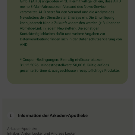
wählen
GmbH (AHD) angeboten wird. Hiermit willige ich ein, dass AHD
Sie
meine E-Mail-Adresse zum Versand des News-Service
bitte
verarbeitet. AHD setzt für den Versand und die Analyse des
den
Newsletters den Dienstleister Emarsys ein. Die Einwilligung
LKW.
kann jederzeit für die Zukunft widerrufen werden (z.B. über den
Abmelde-Link in jedem Newsletter). Die sonstigen
Kontaktmöglichkeiten dafür und weitere Angaben zur
Datenverarbeitung finden sich in der
Datenschutzerklärung
von
AHD.
* Coupon-Bedingungen: Einmalig einlösbar bis zum
31.12.2026. Mindestbestellwert: 50,00 €. Gültig auf das
gesamte Sortiment, ausgeschlossen rezeptpflichtige Produkte.
Information der Arkaden-Apotheke
Arkaden-Apotheke
Inhaber: Anton Locker und Andreas Locker