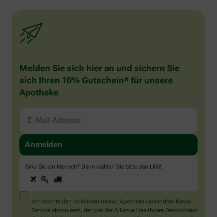
Melden Sie sich hier an und sichern Sie
sich Ihren 10% Gutschein* für unsere
Apotheke
Sind Sie ein Mensch? Dann wählen Sie bitte
den LKW
.
1
2
3
Sind
Sie
ein
Mensch?
Ich möchte den im Namen meiner Apotheke versandten News-
Dann
Service abonnieren, der von der Alliance Healthcare Deutschland