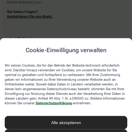
84453 Mühldorf a.Inn
Sie haben Fragen?
Kontaktieren Sie uns direkt.
Zahlarten
Cookie-Einwilligung verwalten
Bar oder mit einer anderen akzeptierten Zahlungsart Ihrer Apotheke vor Ort.
Wir setzen Cookies, die für den Betrieb der Website technisch erforderlich
sind. Darüber hinaus verwenden wir Cookies, um unsere Website für Sie
Lieferarten
optimal zu gestalten und fortlaufend zu verbessern. Mit Ihrer Zustimmung
geben wir Informationen zu Ihrer Verwendung unserer Website auch an
Drittanbieter weiter. Soweit dabei Daten in Ländern verarbeitet werden, in
Abholung in der Apotheke
denen kein angemessenes Datenschutzniveau besteht, stimmen Sie mit Ihrer
Botendienstlieferung
Einwilligung zur Nutzung dieser Dienste auch der Verarbeitung Ihrer Daten in
diesen Ländern gem. Artikel 49 Abs. 1 lit. a DSGVO zu. Weitere Informationen
können Sie unserer
Datenschutzerklärung
entnehmen.
apotheke.com Informationen
Alle akzeptieren
Newsletter