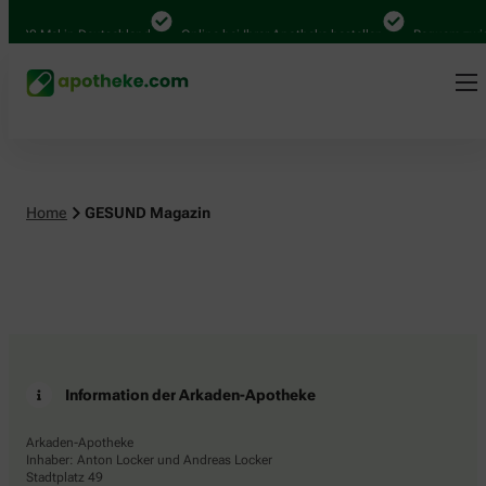
4.000 Mal in Deutschland
Online bei Ihrer Apotheke bestellen
Bequem zwisc
Home
GESUND Magazin
Information der Arkaden-Apotheke
Arkaden-Apotheke
Inhaber: Anton Locker und Andreas Locker
Stadtplatz 49