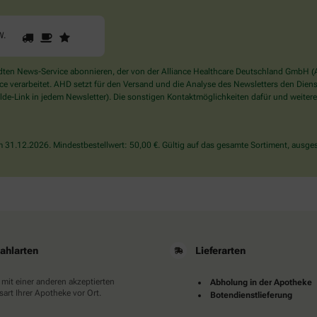
1
2
3
Sind
W
.
Sie
ein
Mensch?
en News-Service abonnieren, der von der Alliance Healthcare Deutschland GmbH (AH
Dann
verarbeitet. AHD setzt für den Versand und die Analyse des Newsletters den Dienstle
wählen
de-Link in jedem Newsletter). Die sonstigen Kontaktmöglichkeiten dafür und weitere
Sie
bitte
den
31.12.2026. Mindestbestellwert: 50,00 €. Gültig auf das gesamte Sortiment, ausges
LKW.
ahlarten
Lieferarten
 mit einer anderen akzeptierten
Abholung in der Apotheke
art Ihrer Apotheke vor Ort.
Botendienstlieferung