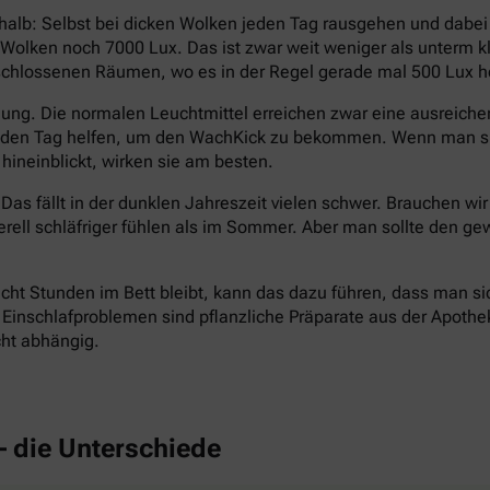
halb: Selbst bei dicken Wolken jeden Tag rausgehen und dabe
en Wolken noch 7000 Lux. Das ist zwar weit weniger als unterm
eschlossenen Räumen, wo es in der Regel gerade mal 500 Lux hel
ng. Die normalen Leuchtmittel erreichen zwar eine ausreichend
n den Tag helfen, um den WachKick zu bekommen. Wenn man si
hineinblickt, wirken sie am besten.
Das fällt in der dunklen Jahreszeit vielen schwer. Brauchen wi
erell schläfriger fühlen als im Sommer. Aber man sollte den
cht Stunden im Bett bleibt, kann das dazu führen, dass man si
inschlafproblemen sind pflanzliche Präparate aus der Apotheke 
cht abhängig.
– die Unterschiede