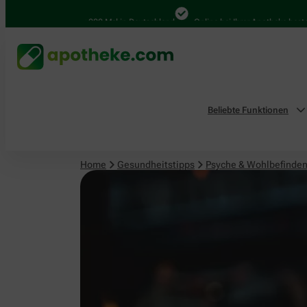
Psyche & Wohlbefinden
4.000 Mal in Deutschland
Online bei Ihrer Apotheke bestellen
Beliebte Funktionen
Home
Gesundheitstipps
Psyche & Wohlbefinde