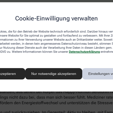
atienten eher Ein- und Durchschlafstörungen anstatt eines hö
Cookie-Einwilligung verwalten
 statt Heißhungerattacken. Ein Anzeichen für eine Depression 
können sich zu kaum etwas aufraffen und sind permanent ersch
Suizidgedanken sind typisch.
kies, die für den Betrieb der Website technisch erforderlich sind. Darüber hinaus v
nsere Website für Sie optimal zu gestalten und fortlaufend zu verbessern. Mit Ihrer
on – auch wenn ein Angehöriger betroffen ist – sollte man sic
ormationen zu Ihrer Verwendung unserer Website auch an Drittanbieter weiter. Soweit
rarbeitet werden, in denen kein angemessenes Datenschutzniveau besteht, stimmen Si
iftung Deutsche Depressionshilfe auf:
ur Nutzung dieser Dienste auch der Verarbeitung Ihrer Daten in diesen Ländern gem. 
 DSGVO zu. Weitere Informationen können Sie unserer
Datenschutzerklärung
entnehm
kzeptieren
Nur notwendige akzeptieren
Einstellungen v
voller Süßkram sind. Schokolade macht tatsächlich glücklich. I
tanzen, aus denen der Körper das Happy-Hormon Serotonin herst
gs nicht dazu bei, dass man sich besser fühlt. Mediziner rate
 fördern den Energiestoffwechsel und unterstützen die Stressve
eln und zurückzuziehen. Im Gegenteil: Aktiv zu bleiben, mit Fa