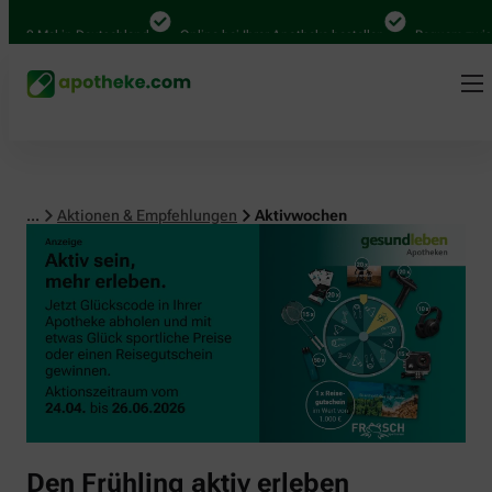
000 Mal in Deutschland
Online bei Ihrer Apotheke bestellen
Bequem zwisch
...
Aktionen & Empfehlungen
Aktivwochen
Den Frühling aktiv erleben