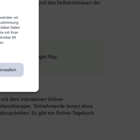
genverantwortung und das Selbstvertrauen der
erwenden wir
 Zustimmung
 dabei Daten
e mit Ihrer
Artikel 49
en.
Store und bei Google Play.
erwalten
n mit dem interaktiven Online-
altenstherapie. Teilnehmende lernen etwa,
bzuschalten. Es gibt ein Online-Tagebuch