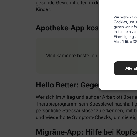
gesunde Gewohnheiten in den Alltag zu integr
Kinder.
Wir setzen Coo
Cookies, um u
Apotheke-App kostenlos
geben wir Inf
in Ländern ve
Einwilligung z
Abs. 1 lit. a
Medikamente bestellen und Rezepte ganz e
Alle a
Hello Better: Gegen Stress &
Wer sich im Alltag und auf der Arbeit oft überl
Therapieprogramm sein Stresslevel nachhaltig
persönliche Stressauslöser zu erkennen, mit
und wiederholte Symptom-Checks, um die eig
Migräne-App: Hilfe bei Kopf