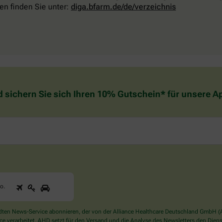
en finden Sie unter:
diga.bfarm.de/de/verzeichnis
d sichern Sie sich Ihren 10% Gutschein* für unsere 
1
2
3
Sind
to
.
Sie
ein
Mensch?
en News-Service abonnieren, der von der Alliance Healthcare Deutschland GmbH (AH
Dann
verarbeitet. AHD setzt für den Versand und die Analyse des Newsletters den Dienstle