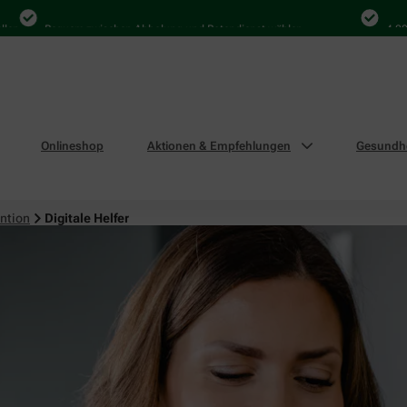
Bequem zwischen Abholung und Botendienst wählen
4.000 Mal
Onlineshop
Aktionen & Empfehlungen
Gesundhe
ntion
Digitale Helfer