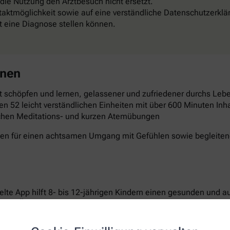
 die Nutzung den Arztbesuch nicht ersetzt.
aktmöglichkeit sowie auf eine verständliche Datenschutzerklä
st eine Diagnose stellen können.
rnen
 schöpfen und lernen, gelassener und zufriedener durchs Leben
en 52 leicht verständlichen Einheiten mit über 600 Minuten Inha
schen Meditations- und kurzen Atemübungen
gen für einen achtsamen Umgang mit Gefühlen sowie begleitende
elte App hilft 8- bis 12-jährigen Kindern einen gesunden und 
ichen Übungen setzen sie sich aktiv mit den Themen Bewegun
n laden dazu ein, Neues auszuprobieren und