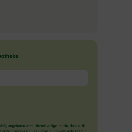
Apotheke
D) angeboten wird. Hiermit willige ich ein, dass AHD
ister Emarsys ein. Die Einwilligung kann jederzeit für