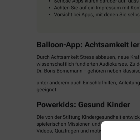
Seriöse Apps klären darüber auf, dass
Achten Sie auf ein Impressum mit Kont
Vorsicht bei Apps, mit denen Sie selb
Balloon-App: Achtsamkeit le
Durch Achtsamkeit Stress abbauen, neue Kraft
wissenschaftlich fundierten Audiokurses. Zu d
Dr. Boris Bornemann – gehören neben klassi
unter anderem auch Einschlafhilfen, Anleitun
geeignet.
Powerkids: Gesund Kinder
Die von der Stiftung Kindergesundheit entwick
spielerischen Missionen und abwechslungsre
Videos, Quizfragen und motivierende Aufgabe