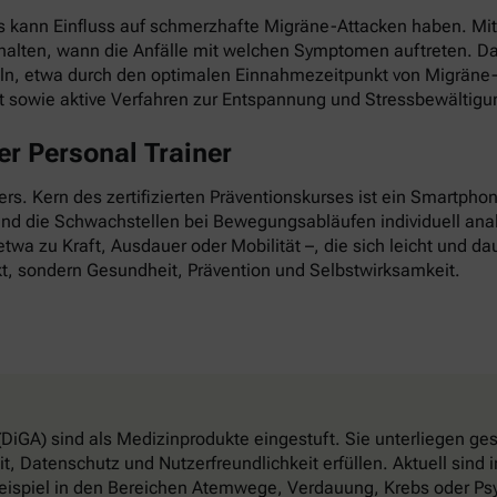
as kann Einfluss auf schmerzhafte Migräne-Attacken haben. Mi
esthalten, wann die Anfälle mit welchen Symptomen auftreten. D
ln, etwa durch den optimalen Einnahmezeitpunkt von Migräne-
it sowie aktive Verfahren zur Entspannung und Stressbewältigu
r Personal Trainer
nders. Kern des zertifizierten Präventionskurses ist ein Smartp
 und die Schwachstellen bei Bewegungsabläufen individuell anal
twa zu Kraft, Ausdauer oder Mobilität –, die sich leicht und dau
t, sondern Gesundheit, Prävention und Selbstwirksamkeit.
DiGA) sind als Medizinprodukte eingestuft. Sie unterliegen g
, Datenschutz und Nutzerfreundlichkeit erfüllen. Aktuell sin
eispiel in den Bereichen Atemwege, Verdauung, Krebs oder Psy