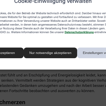
Cookie-Einwilligung verwalten
ieren. Gleichzeitig fördert die App die Selbstwahrnehmung, Ei
kies, die für den Betrieb der Website technisch erforderlich sind. Darüber hinaus v
nsere Website für Sie optimal zu gestalten und fortlaufend zu verbessern. Mit Ihrer
ormationen zu Ihrer Verwendung unserer Website auch an Drittanbieter weiter. Soweit
rarbeitet werden, in denen kein angemessenes Datenschutzniveau besteht, stimmen Si
ur Nutzung dieser Dienste auch der Verarbeitung Ihrer Daten in diesen Ländern gem. 
 DSGVO zu. Weitere Informationen können Sie unserer
Datenschutzerklärung
entnehm
infach digital einlösen: Die apotheke.com-App gibt’s im App 
kzeptieren
Nur notwendige akzeptieren
Einstellungen v
 Burnout
astet fühlt und an Erschöpfung und Energielosigkeit leidet, kan
 senken. Vermittelt werden Strategien aus der kognitiven Verh
 belastenden Gedanken umzugehen und nach der Arbeit besser a
enen Fortschritte beobachten und auswerten zu können.
schmerzen