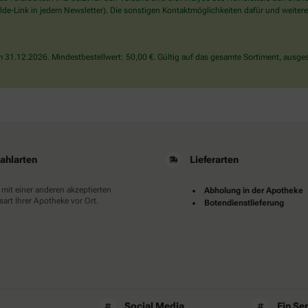
wählen
de-Link in jedem Newsletter). Die sonstigen Kontaktmöglichkeiten dafür und weitere
Sie
bitte
das
31.12.2026. Mindestbestellwert: 50,00 €. Gültig auf das gesamte Sortiment, ausges
Auto.
ahlarten
Lieferarten
 mit einer anderen akzeptierten
Abholung in der Apotheke
art Ihrer Apotheke vor Ort.
Botendienstlieferung
Social Media
Ein Se