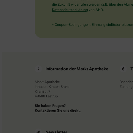
die Zukunft widerrufen werden (z.B. über den Abmel
Datenschutzerklärung
von AHD.
* Coupon-Bedingungen: Einmalig einlösbar bis zum 
Information der Markt Apotheke
Z
Markt Apotheke
Bar oder
Inhaber: Kirsten Brake
Zahlungs
Kirchstr. 7
49688 Lastrup
Sie haben Fragen?
Kontaktieren Sie uns direkt.
Newsletter