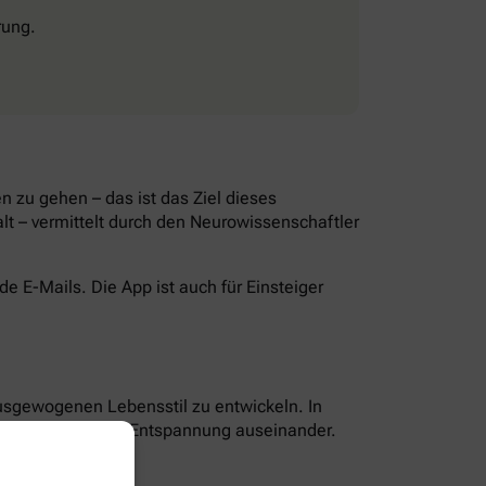
rung.
 zu gehen – das ist das Ziel dieses
lt – vermittelt durch den Neurowissenschaftler
 E-Mails. Die App ist auch für Einsteiger
ausgewogenen Lebensstil zu entwickeln. In
g, Ernährung und Entspannung auseinander.