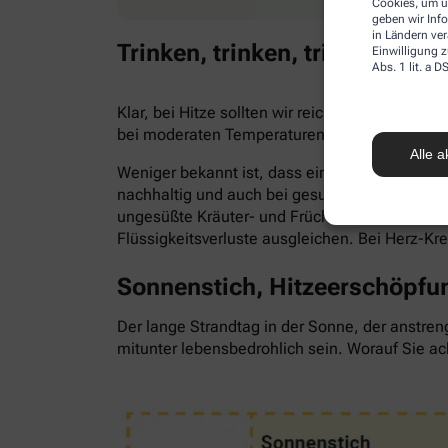
Cookies, um u
geben wir Inf
in Ländern ve
Trinken, trinken, trinken!
Einwilligung z
Abs. 1 lit. a
Klar, bei Hitze sollten wir reichlich trinken,
bei moderaten Temperaturen. Trinken wir zu 
Alle a
Weniger bekannt ist, dass ein Flüssigkeitsma
nachhaltig und auch bei gesunden Menschen. Als
ungesüßte Kräuter- und Früchtetees oder ve
Flüssigkeitsverluste ausgleichen. Bei Herz-Kr
Sonnenstich, Hitzeerschöpfun
Der lange Strandtag in der Sonne, der anstren
mitunter lebensbedrohlich sein. Worauf Sie ac