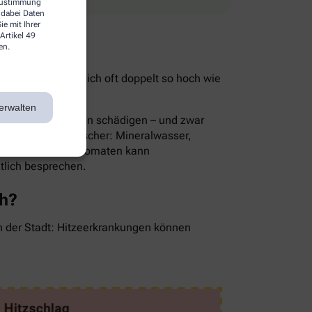
 Zustimmung
 dabei Daten
e mit Ihrer
Artikel 49
en.
ist im Sommer nämlich oft doppelt so hoch wie
ie Folge.
erwalten
rnsthaft die Nieren schädigen – und zwar
Die besten Durstlöscher: Mineralwasser,
en, Gurken oder Tomaten kann
ztlich besprechen.
ch?
in der Stadt: Hitzeerkrankungen können