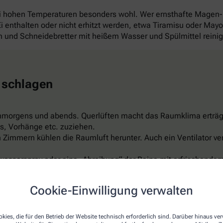
ei hohen Temperaturen besonders wohl. Wer ernsthafte Magen
 Ei enthalten oder nicht erhitzt werden, etwa Tiramisu oder Ma
und Schneidebretter mit heißem Wasser und Spülmittel reini
 schlagen
hmorgens und abends. Querlüften macht das Raumklima erträg
s, Vorhänge etc. zuziehen.
Zimmern kühlen die Raumluft herunter. Auch ein Ventilator ver
wasserspray oder eine „Abreibung“ der Beine mit erfrischendem
er feuchte Umschläge auf Arme, Beine, Stirn oder Nacken sind 
ispiel aus Leinen, reflektiert das Sonnenlicht, ist luftdurchläs
Cookie-Einwilligung verwalten
t schon für rund 150 Euro. Aber Vorsicht: Nicht zu kalt einstel
kies, die für den Betrieb der Website technisch erforderlich sind. Darüber hinaus v