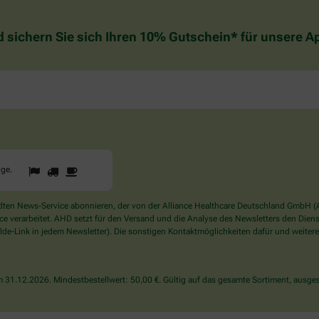
d sichern Sie sich Ihren 10% Gutschein* für unsere 
1
2
3
Sind
gge
.
Sie
ein
Mensch?
en News-Service abonnieren, der von der Alliance Healthcare Deutschland GmbH (AH
Dann
verarbeitet. AHD setzt für den Versand und die Analyse des Newsletters den Dienstle
wählen
de-Link in jedem Newsletter). Die sonstigen Kontaktmöglichkeiten dafür und weitere
Sie
bitte
die
31.12.2026. Mindestbestellwert: 50,00 €. Gültig auf das gesamte Sortiment, ausges
Flagge.