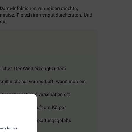
-Darm-Infektionen vermeiden möchte,
yonnaise. Fleisch immer gut durchbraten. Und
gen.
licher. Der Wind erzeugt zudem
teilt nicht nur warme Luft, wenn man ein
 Franzbranntwein verschaffen oft
eine Wohltat.
sig und lässt die Luft am Körper
len, sonst droht Erkältungsgefahr.
erwenden wir