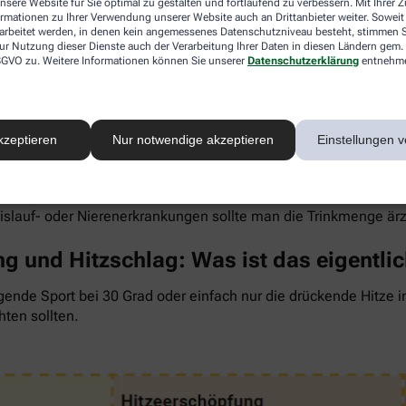
nsere Website für Sie optimal zu gestalten und fortlaufend zu verbessern. Mit Ihrer
ormationen zu Ihrer Verwendung unserer Website auch an Drittanbieter weiter. Soweit
rarbeitet werden, in denen kein angemessenes Datenschutzniveau besteht, stimmen Si
ur Nutzung dieser Dienste auch der Verarbeitung Ihrer Daten in diesen Ländern gem. 
 DSGVO zu. Weitere Informationen können Sie unserer
Datenschutzerklärung
entnehm
 um den Flüssigkeitsverlust durch Schwitzen auszugleichen. Der 
wenig, sind Kopfschmerzen und Konzentrationsprobleme meist d
kzeptieren
Nur notwendige akzeptieren
Einstellungen v
ngel auch anderen Organen zusetzt. So kann Hitzestress auch e
 Faustregel gilt: Zwei bis drei Liter täglich sollten es sein. 
rdünnte Säfte. Auch wasserreiches Obst und Gemüse wie Melon
eislauf- oder Nierenerkrankungen sollte man die Trinkmenge är
g und Hitzschlag: Was ist das eigentli
gende Sport bei 30 Grad oder einfach nur die drückende Hitze 
hten sollten.