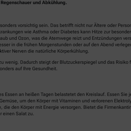
en Regenschauer und Abkühlung.
ers vorsichtig sein. Das betrifft nicht nur Ältere oder Perso
krankungen wie Asthma oder Diabetes kann Hitze zur besonder
staub und Ozon, was die Atemwege reizt und Entzündungen verst
besser in die frühen Morgenstunden oder auf den Abend verlege
tiver Nerven die natürliche Körperkühlung.
zu wenig. Dadurch steigt der Blutzuckerspiegel und das Risiko 
onders auf Ihre Gesundheit.
 Essen an heißen Tagen belastetet den Kreislauf. Essen Sie je
d Gemüse, um den Körper mit Vitaminen und verlorenen Elektroly
ate, die den Körper mit Energie versorgen. Bietet die Firmenkan
 einen Salat zu.