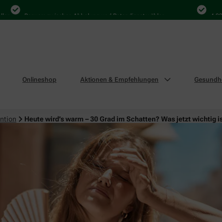
Bequem zwischen Abholung und Botendienst wählen
4.000 Mal i
Onlineshop
Aktionen & Empfehlungen
Gesundhe
ntion
Heute wird’s warm – 30 Grad im Schatten? Was jetzt wichtig i