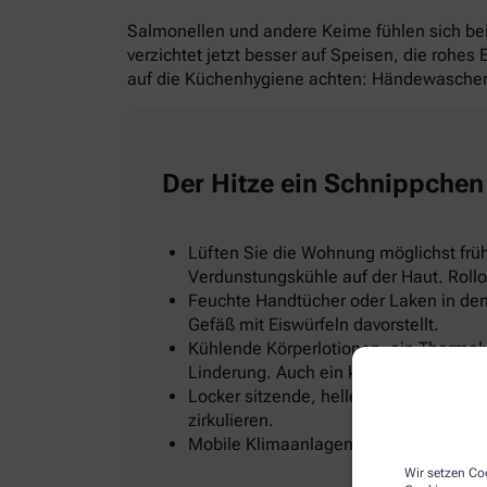
Salmonellen und andere Keime fühlen sich b
verzichtet jetzt besser auf Speisen, die rohes
auf die Küchenhygiene achten: Händewaschen 
Der Hitze ein Schnippchen
Lüften Sie die Wohnung möglichst frü
Verdunstungskühle auf der Haut. Rollo
Feuchte Handtücher oder Laken in den 
Gefäß mit Eiswürfeln davorstellt.
Kühlende Körperlotionen, ein Thermal
Linderung. Auch ein kühles Fußbad od
Locker sitzende, helle Kleidung, zum Be
zirkulieren.
Mobile Klimaanlagen gibt es im Baumark
Wir setzen Coo