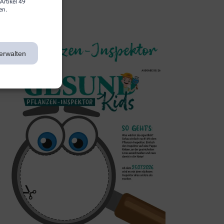
Artikel 49
en.
3. Inspektor
erwalten