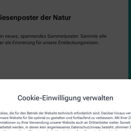
Riesenposter der Natur
 ein neues, spannendes Sammelposter. Sammle alle
er als Erinnerung für unsere Entdeckungsreisen.
Cookie-Einwilligung verwalten
upe
den Inspektor! Einfach kostenlos runterladen, ausdrucken und 
kies, die für den Betrieb der Website technisch erforderlich sind. Darüber hinaus v
nsere Website für Sie optimal zu gestalten und fortlaufend zu verbessern. Mit Ihrer
inde und schau genau hin. Jede Ausgabe bringt einen neuen Insp
ormationen zu Ihrer Verwendung unserer Website auch an Drittanbieter weiter. Soweit
rarbeitet werden, in denen kein angemessenes Datenschutzniveau besteht, stimmen Si