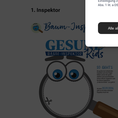
Einwilligung z
Abs. 1 lit. a
1. Inspektor
Alle a