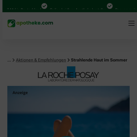
al in Deutschland
Online bei Ihrer Apotheke bestellen
Bequem zwischen Ab
...
Aktionen & Empfehlungen
Strahlende Haut im Sommer