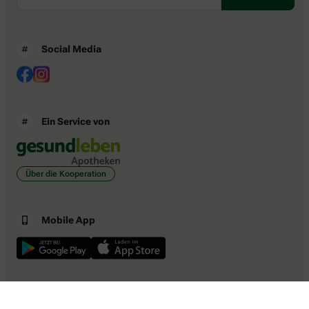
Social Media
Ein Service von
Über die Kooperation
Mobile App