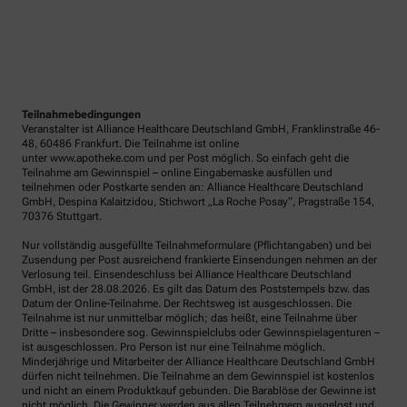
Teilnahmebedingungen
Veranstalter ist Alliance Healthcare Deutschland GmbH, Franklinstraße 46-
48, 60486 Frankfurt. Die Teilnahme ist online
unter www.apotheke.com und per Post möglich. So einfach geht die
Teilnahme am Gewinnspiel – online Eingabemaske ausfüllen und
teilnehmen oder Postkarte senden an: Alliance Healthcare Deutschland
GmbH, Despina Kalaitzidou, Stichwort „La Roche Posay“, Pragstraße 154,
70376 Stuttgart.
Nur vollständig ausgefüllte Teilnahmeformulare (Pflichtangaben) und bei
Zusendung per Post ausreichend frankierte Einsendungen nehmen an der
Verlosung teil. Einsendeschluss bei Alliance Healthcare Deutschland
GmbH, ist der 28.08.2026. Es gilt das Datum des Poststempels bzw. das
Datum der Online-Teilnahme. Der Rechtsweg ist ausgeschlossen. Die
Teilnahme ist nur unmittelbar möglich; das heißt, eine Teilnahme über
Dritte – insbesondere sog. Gewinnspielclubs oder Gewinnspielagenturen –
ist ausgeschlossen. Pro Person ist nur eine Teilnahme möglich.
Minderjährige und Mitarbeiter der Alliance Healthcare Deutschland GmbH
dürfen nicht teilnehmen. Die Teilnahme an dem Gewinnspiel ist kostenlos
und nicht an einem Produktkauf gebunden. Die Barablöse der Gewinne ist
nicht möglich. Die Gewinner werden aus allen Teilnehmern ausgelost und