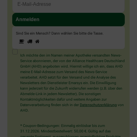
Sind Sie ein Mensch? Dann wählen Sie bitte
die Tasse
.
1
2
3
Sind
Sie
ein
Mensch?
Ich möchte den im Namen meiner Apotheke versandten News-
Dann
Service abonnieren, der von der Alliance Healthcare Deutschland
wählen
GmbH (AHD) angeboten wird. Hiermit willige ich ein, dass AHD
Sie
meine E-Mail-Adresse zum Versand des News-Service
bitte
verarbeitet. AHD setzt für den Versand und die Analyse des
die
Newsletters den Dienstleister Emarsys ein. Die Einwilligung
Tasse.
kann jederzeit für die Zukunft widerrufen werden (z.B. über den
Abmelde-Link in jedem Newsletter). Die sonstigen
Kontaktmöglichkeiten dafür und weitere Angaben zur
Datenverarbeitung finden sich in der
Datenschutzerklärung
von
AHD.
* Coupon-Bedingungen: Einmalig einlösbar bis zum
31.12.2026. Mindestbestellwert: 50,00 €. Gültig auf das
gesamte Sortiment, ausgeschlossen rezeptpflichtige Produkte.