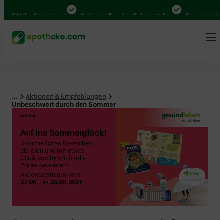
0 Mal in Deutschland
Online bei Ihrer Apotheke bestellen
Bequem zwischen
...
Aktionen & Empfehlungen
Unbeschwert durch den Sommer