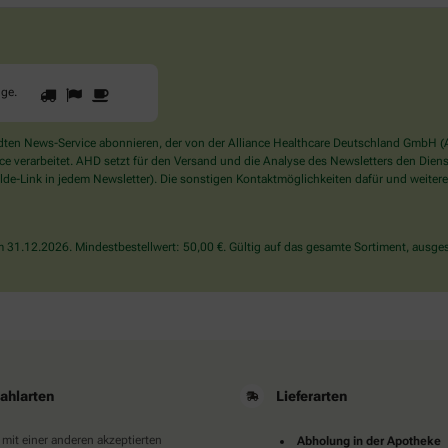
1
2
3
Sind
gge
.
Sie
ein
Mensch?
en News-Service abonnieren, der von der Alliance Healthcare Deutschland GmbH (AH
Dann
verarbeitet. AHD setzt für den Versand und die Analyse des Newsletters den Dienstle
wählen
de-Link in jedem Newsletter). Die sonstigen Kontaktmöglichkeiten dafür und weitere
Sie
bitte
die
31.12.2026. Mindestbestellwert: 50,00 €. Gültig auf das gesamte Sortiment, ausges
Flagge.
ahlarten
Lieferarten
 mit einer anderen akzeptierten
Abholung in der Apotheke