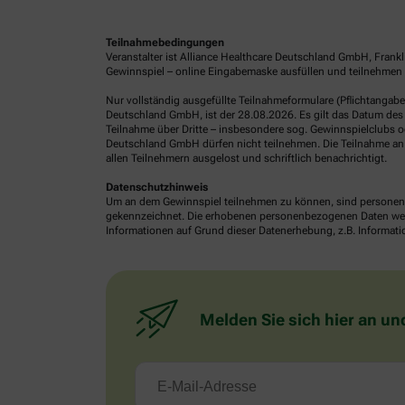
Teilnahmebedingungen
Veranstalter ist Alliance Healthcare Deutschland GmbH, Frank
Gewinnspiel – online Eingabemaske ausfüllen und teilnehmen o
Nur vollständig ausgefüllte Teilnahmeformulare (Pflichtangab
Deutschland GmbH, ist der 28.08.2026. Es gilt das Datum des 
Teilnahme über Dritte – insbesondere sog. Gewinnspielclubs od
Deutschland GmbH dürfen nicht teilnehmen. Die Teilnahme an 
allen Teilnehmern ausgelost und schriftlich benachrichtigt.
Datenschutzhinweis
Um an dem Gewinnspiel teilnehmen zu können, sind personenb
gekennzeichnet. Die erhobenen personenbezogenen Daten werde
Informationen auf Grund dieser Datenerhebung, z.B. Informatio
Melden Sie sich hier an un