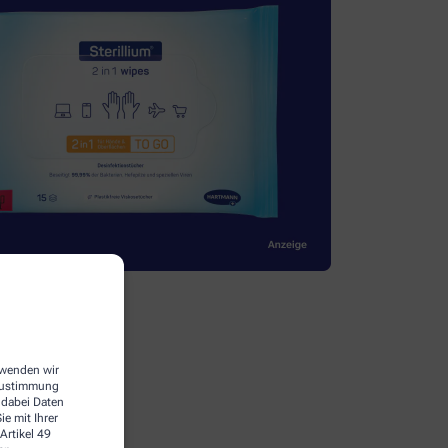
erwenden wir
 Zustimmung
 dabei Daten
e mit Ihrer
Artikel 49