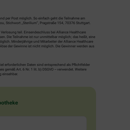
und per Post möglich. So einfach geht die Teilnahme am
, Stichwort „Sterilium“, Pragstraße 154, 70376 Stuttgart.
erlosung teil. Einsendeschluss bei Alliance Healthcare
. Die Teilnahme ist nur unmittelbar möglich; das heißt, eine
glich. Minderjährige und Mitarbeiter der Alliance Healthcare
löse der Gewinne ist nicht möglich. Die Gewinner werden aus
erforderlichen Daten sind entsprechend als Pflichtfelder
 gemäß Art. 6 Nr. 1 lit. b) DSGVO – verwendet. Weitere
g einsehbar.
Apotheke