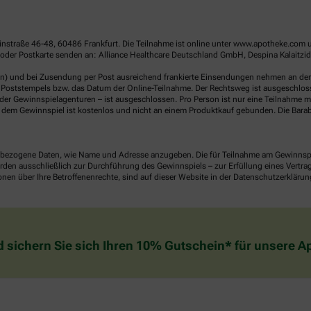
linstraße 46-48, 60486 Frankfurt. Die Teilnahme ist online unter www.apotheke.com 
der Postkarte senden an: Alliance Healthcare Deutschland GmbH, Despina Kalaitzidou
en) und bei Zusendung per Post ausreichend frankierte Einsendungen nehmen an der V
Poststempels bzw. das Datum der Online-Teilnahme. Der Rechtsweg ist ausgeschlossen
er Gewinnspielagenturen – ist ausgeschlossen. Pro Person ist nur eine Teilnahme mö
dem Gewinnspiel ist kostenlos und nicht an einem Produktkauf gebunden. Die Barab
ezogene Daten, wie Name und Adresse anzugeben. Die für Teilnahme am Gewinnspiel 
n ausschließlich zur Durchführung des Gewinnspiels – zur Erfüllung eines Vertrages
nen über Ihre Betroffenenrechte, sind auf dieser Website in der Datenschutzerklärun
d sichern Sie sich Ihren 10% Gutschein* für unsere 