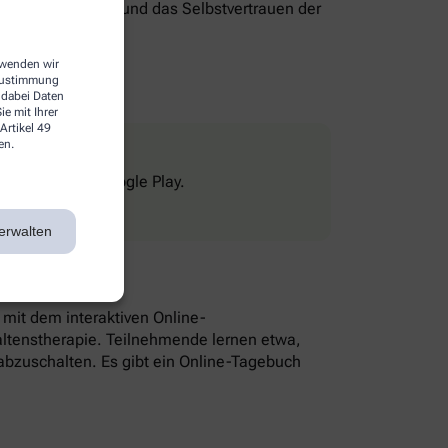
genverantwortung und das Selbstvertrauen der
erwenden wir
 Zustimmung
 dabei Daten
e mit Ihrer
Artikel 49
en.
Store und bei Google Play.
erwalten
n mit dem interaktiven Online-
altenstherapie. Teilnehmende lernen etwa,
bzuschalten. Es gibt ein Online-Tagebuch