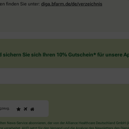
en finden Sie unter:
diga.bfarm.de/de/verzeichnis
d sichern Sie sich Ihren 10% Gutschein* für unsere 
1
2
3
Sind
ugzeug
.
Sie
ein
Mensch?
en News-Service abonnieren, der von der Alliance Healthcare Deutschland GmbH (AH
Dann
verarbeitet. AHD setzt für den Versand und die Analyse des Newsletters den Dienstle