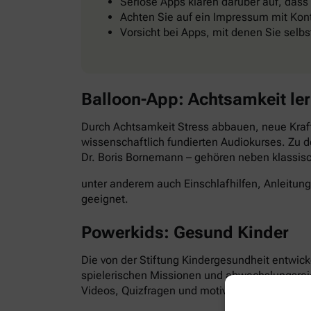
Seriöse Apps klären darüber auf, dass
Achten Sie auf ein Impressum mit Kont
Vorsicht bei Apps, mit denen Sie selb
Balloon-App: Achtsamkeit le
Durch Achtsamkeit Stress abbauen, neue Kraft
wissenschaftlich fundierten Audiokurses. Zu d
Dr. Boris Bornemann – gehören neben klassi
unter anderem auch Einschlafhilfen, Anleitun
geeignet.
Powerkids: Gesund Kinder
Die von der Stiftung Kindergesundheit entwick
spielerischen Missionen und abwechslungsre
Videos, Quizfragen und motivierende Aufgabe