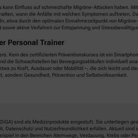
as kann Einfluss auf schmerzhafte Migräne-Attacken haben. Mi
esthalten, wann die Anfälle mit welchen Symptomen auftreten. D
ln, etwa durch den optimalen Einnahmezeitpunkt von Migräne-
it sowie aktive Verfahren zur Entspannung und Stressbewältigu
r Personal Trainer
nders. Kern des zertifizierten Präventionskurses ist ein Smartp
 und die Schwachstellen bei Bewegungsabläufen individuell anal
twa zu Kraft, Ausdauer oder Mobilität –, die sich leicht und dau
t, sondern Gesundheit, Prävention und Selbstwirksamkeit.
DiGA) sind als Medizinprodukte eingestuft. Sie unterliegen g
, Datenschutz und Nutzerfreundlichkeit erfüllen. Aktuell sin
eispiel in den Bereichen Atemwege, Verdauung, Krebs oder Psy