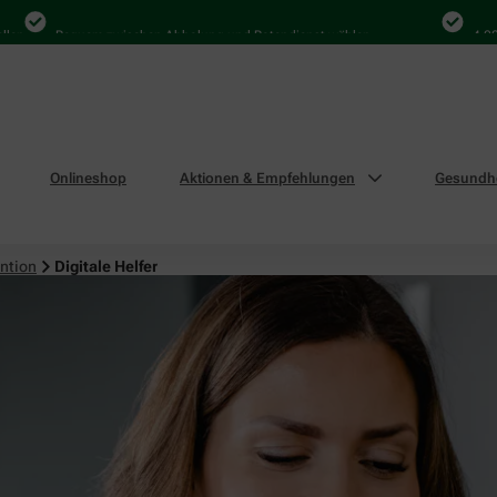
Bequem zwischen Abholung und Botendienst wählen
4.000 Mal 
Onlineshop
Aktionen & Empfehlungen
Gesundhe
ntion
Digitale Helfer