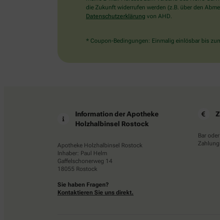
die Zukunft widerrufen werden (z.B. über den Abmel
Datenschutzerklärung
von AHD.
* Coupon-Bedingungen: Einmalig einlösbar bis zum 
Information der Apotheke
Z
Holzhalbinsel Rostock
Bar oder
Zahlungs
Apotheke Holzhalbinsel Rostock
Inhaber: Paul Helm
Gaffelschonerweg 14
18055 Rostock
Sie haben Fragen?
Kontaktieren Sie uns direkt.