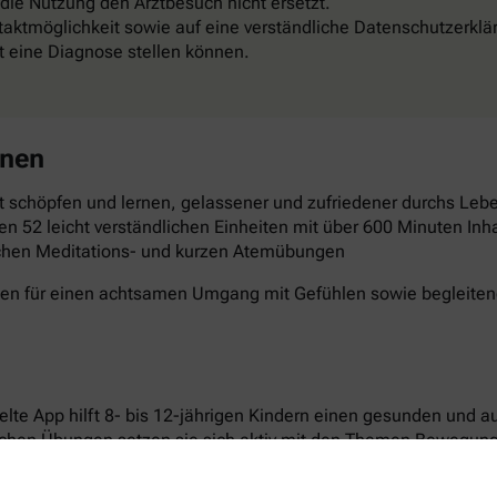
 die Nutzung den Arztbesuch nicht ersetzt.
aktmöglichkeit sowie auf eine verständliche Datenschutzerklä
st eine Diagnose stellen können.
rnen
 schöpfen und lernen, gelassener und zufriedener durchs Leben
en 52 leicht verständlichen Einheiten mit über 600 Minuten Inha
schen Meditations- und kurzen Atemübungen
gen für einen achtsamen Umgang mit Gefühlen sowie begleitende
elte App hilft 8- bis 12-jährigen Kindern einen gesunden und 
ichen Übungen setzen sie sich aktiv mit den Themen Bewegun
n laden dazu ein, Neues auszuprobieren und