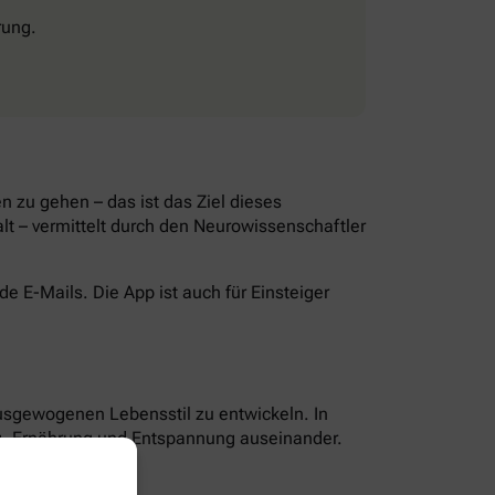
rung.
 zu gehen – das ist das Ziel dieses
lt – vermittelt durch den Neurowissenschaftler
 E-Mails. Die App ist auch für Einsteiger
ausgewogenen Lebensstil zu entwickeln. In
g, Ernährung und Entspannung auseinander.