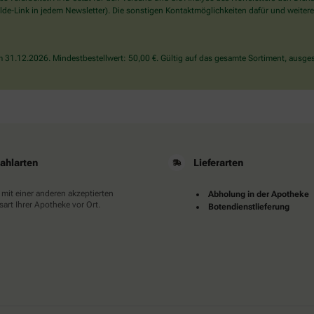
wählen
de-Link in jedem Newsletter). Die sonstigen Kontaktmöglichkeiten dafür und weitere
Sie
bitte
das
31.12.2026. Mindestbestellwert: 50,00 €. Gültig auf das gesamte Sortiment, ausges
Flugzeug.
ahlarten
Lieferarten
 mit einer anderen akzeptierten
Abholung in der Apotheke
art Ihrer Apotheke vor Ort.
Botendienstlieferung