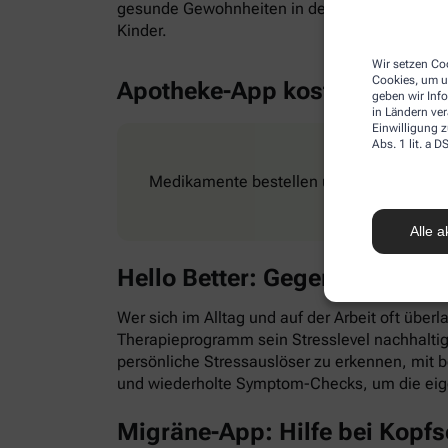
gesunde Gewohnheiten in den Alltag zu integr
Kinder.
Wir setzen Coo
Cookies, um u
Apotheke-App kostenlos
geben wir Inf
in Ländern ve
Einwilligung z
Abs. 1 lit. a
Medikamente bestellen und Rezepte ganz e
Alle a
Hello Better: Gegen Stress &
Wer sich im Alltag und auf der Arbeit oft überl
Therapieprogramm sein Stresslevel nachhaltig
persönliche Stressauslöser zu erkennen, mit
und wiederholte Symptom-Checks, um die eig
Migräne-App: Hilfe bei Kopf