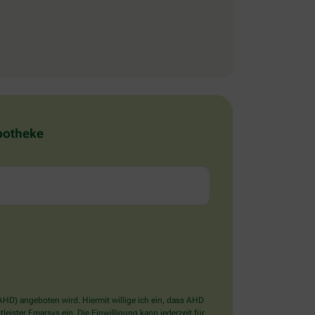
Apotheke
D) angeboten wird. Hiermit willige ich ein, dass AHD
ister Emarsys ein. Die Einwilligung kann jederzeit für