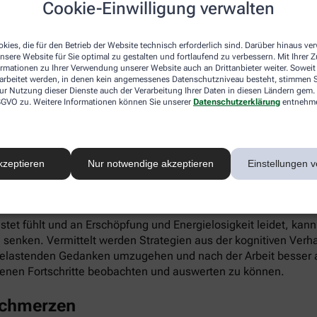
Cookie-Einwilligung verwalten
ieren. Gleichzeitig fördert die App die Selbstwahrnehmung, Ei
kies, die für den Betrieb der Website technisch erforderlich sind. Darüber hinaus v
nsere Website für Sie optimal zu gestalten und fortlaufend zu verbessern. Mit Ihrer
ormationen zu Ihrer Verwendung unserer Website auch an Drittanbieter weiter. Soweit
rarbeitet werden, in denen kein angemessenes Datenschutzniveau besteht, stimmen Si
ur Nutzung dieser Dienste auch der Verarbeitung Ihrer Daten in diesen Ländern gem. 
 DSGVO zu. Weitere Informationen können Sie unserer
Datenschutzerklärung
entnehm
infach digital einlösen: Die apotheke.com-App gibt’s im App 
kzeptieren
Nur notwendige akzeptieren
Einstellungen v
 Burnout
astet fühlt und an Erschöpfung und Energielosigkeit leidet, kan
 senken. Vermittelt werden Strategien aus der kognitiven Verh
 belastenden Gedanken umzugehen und nach der Arbeit besser a
enen Fortschritte beobachten und auswerten zu können.
schmerzen