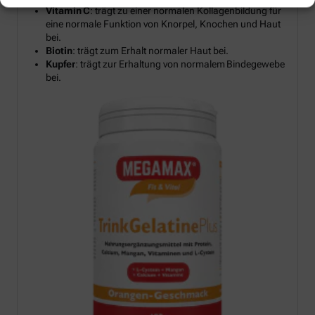
Vitamin C
: trägt zu einer normalen Kollagenbildung für
eine normale Funktion von Knorpel, Knochen und Haut
bei.
Biotin
: trägt zum Erhalt normaler Haut bei.
Kupfer
: trägt zur Erhaltung von normalem Bindegewebe
bei.