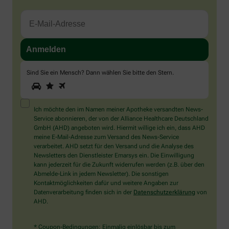
Sind Sie ein Mensch? Dann wählen Sie bitte
den Stern
.
1
2
3
Sind
Sie
ein
Mensch?
Ich möchte den im Namen meiner Apotheke versandten News-
Dann
Service abonnieren, der von der Alliance Healthcare Deutschland
wählen
GmbH (AHD) angeboten wird. Hiermit willige ich ein, dass AHD
Sie
meine E-Mail-Adresse zum Versand des News-Service
bitte
verarbeitet. AHD setzt für den Versand und die Analyse des
den
Newsletters den Dienstleister Emarsys ein. Die Einwilligung
Stern.
kann jederzeit für die Zukunft widerrufen werden (z.B. über den
Abmelde-Link in jedem Newsletter). Die sonstigen
Kontaktmöglichkeiten dafür und weitere Angaben zur
Datenverarbeitung finden sich in der
Datenschutzerklärung
von
AHD.
* Coupon-Bedingungen: Einmalig einlösbar bis zum