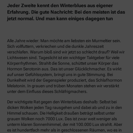
Jeder Zweite kennt den Winterblues aus eigener
Erfahrung. Die gute Nachricht: Bei den meisten ist das
jetzt normal. Und man kann einiges dagegen tun
Alle Jahre wieder: Man möchte am liebsten ein Murmeltier sein.
Sich vollfuttern, verkriechen und die dunkle Jahreszeit
verschlafen. Warum bloß sind wir jetzt so schlecht drauf? Weil wir
Lichtwesen sind. Tageslicht ist ein wichtiger Taktgeber für viele
Körperrhythmen. Strahlt die Sonne, schüttet unser Körper das
Hormon Serotonin aus. Das ist unser Glücklichmacher. Es wirkt
auf unser Gefühlssystem, bringt uns in gute Stimmung. Bei
Dunkelheit wird der Gegenspieler produziert, das Schlafhormon
Melatonin. In grauen und trüben Monaten stehen wir verstärkt
unter dem Einfluss dieses Schläfrigmachers.
Der wichtigste Rat gegen den Winterblues deshalb: Selbst bei
dicken Wolken jeden Tag rausgehen und dabei ab und zu in den
Himmel schauen. Die Helligkeit draußen beträgt selbst unter
grauen Wolken noch 7000 Lux. Das ist zwar weit weniger als
unterm klaren Sonnenhimmel, der mit 100.000 Lux strahlt. Aber
es ist hundertfach mehr als in geschlossenen Räumen, wo es in