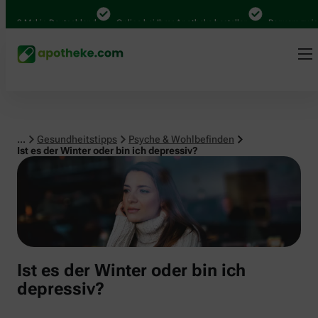
Psyche & Wohlbefinden
00 Mal in Deutschland
Online bei Ihrer Apotheke bestellen
Bequem zwische
...
Gesundheitstipps
Psyche & Wohlbefinden
Ist es der Winter oder bin ich depressiv?
Ist es der Winter oder bin ich
depressiv?