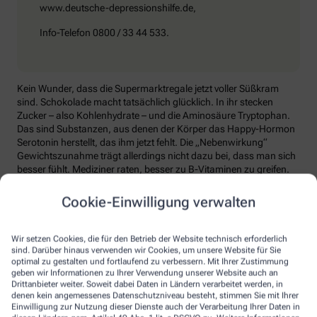
www.deutsche-depressionshilfe.de,
Info-Telefon 0800 / 33 44 533.
Kein Wunder, dass die Supermarktregale jetzt voller Süßkram
sind. Schokolade macht tatsächlich glücklich. In ihr stecken
Zucker – also Kohlenhydrate – und die Aminosäure Tryptophan.
Das sind Substanzen, aus denen der Körper das Happy-Hormon
Serotonin herstellt, das ihm jetzt fehlt. Die „Nebenwirkung“
Gewichtszunahme trägt allerdings nicht dazu bei, dass man sich
besser fühlt. Mediziner raten, besser zu B-Vitaminen zu greifen.
Die liefern unter anderem Baustoffe für Serotonin, fördern den
Energiestoffwechsel und unterstützen die Stressverarbeitung.
Cookie-Einwilligung verwalten
Kontraproduktiv beim Wintertief: sich einzuigeln und
zurückzuziehen. Im Gegenteil: Aktiv zu bleiben, mit Familie und
Wir setzen Cookies, die für den Betrieb der Website technisch erforderlich
Freunden etwas zu unternehmen, viel frische Luft zu tanken und
sind. Darüber hinaus verwenden wir Cookies, um unsere Website für Sie
sich zum Beispiel mit seinem Hobby intensiv zu beschäftigen, hebt
optimal zu gestalten und fortlaufend zu verbessern. Mit Ihrer Zustimmung
geben wir Informationen zu Ihrer Verwendung unserer Website auch an
die Laune. Dabei hilft, sich jeden Sonntag zu notieren, was man in
Drittanbieter weiter. Soweit dabei Daten in Ländern verarbeitet werden, in
der kommenden Woche Schönes machen will.
denen kein angemessenes Datenschutzniveau besteht, stimmen Sie mit Ihrer
Einwilligung zur Nutzung dieser Dienste auch der Verarbeitung Ihrer Daten in
Sommer-Feeling lässt sich auch zurückholen: mit anderen in