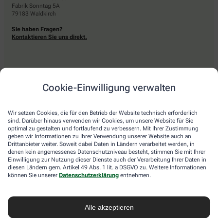
Fabrik Sonntag 5A
79183 Waldkirch
Sie haben Fragen?
Kontaktieren Sie uns direkt.
Zahlarten
Cookie-Einwilligung verwalten
Bar oder mit einer anderen akzeptierten Zahlungsart Ihrer Apotheke vor Ort.
Wir setzen Cookies, die für den Betrieb der Website technisch erforderlich
sind. Darüber hinaus verwenden wir Cookies, um unsere Website für Sie
optimal zu gestalten und fortlaufend zu verbessern. Mit Ihrer Zustimmung
Lieferarten
geben wir Informationen zu Ihrer Verwendung unserer Website auch an
Drittanbieter weiter. Soweit dabei Daten in Ländern verarbeitet werden, in
denen kein angemessenes Datenschutzniveau besteht, stimmen Sie mit Ihrer
Abholung in der Apotheke
Einwilligung zur Nutzung dieser Dienste auch der Verarbeitung Ihrer Daten in
Botendienstlieferung
diesen Ländern gem. Artikel 49 Abs. 1 lit. a DSGVO zu. Weitere Informationen
können Sie unserer
Datenschutzerklärung
entnehmen.
apotheke.com Informationen
Alle akzeptieren