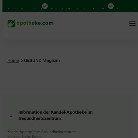
.000 Mal in Deutschland
Online bei Ihrer Apotheke bestellen
Bequem zwisc
Home
GESUND Magazin
Information der Kandel-Apotheke im
Gesundheitszentrum
Kandel-Apotheke im Gesundheitszentrum
Inhaber: Ulrike Sohst