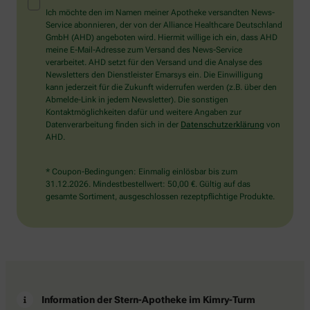
Mensch?
Ich möchte den im Namen meiner Apotheke versandten News-
Dann
Service abonnieren, der von der Alliance Healthcare Deutschland
wählen
GmbH (AHD) angeboten wird. Hiermit willige ich ein, dass AHD
Sie
meine E-Mail-Adresse zum Versand des News-Service
bitte
verarbeitet. AHD setzt für den Versand und die Analyse des
das
Newsletters den Dienstleister Emarsys ein. Die Einwilligung
Flugzeug.
kann jederzeit für die Zukunft widerrufen werden (z.B. über den
Abmelde-Link in jedem Newsletter). Die sonstigen
Kontaktmöglichkeiten dafür und weitere Angaben zur
Datenverarbeitung finden sich in der
Datenschutzerklärung
von
AHD.
* Coupon-Bedingungen: Einmalig einlösbar bis zum
31.12.2026. Mindestbestellwert: 50,00 €. Gültig auf das
gesamte Sortiment, ausgeschlossen rezeptpflichtige Produkte.
Information der Stern-Apotheke im Kimry-Turm