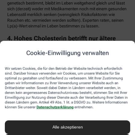
genetisch bestimmt, bleibt im Leben weitgehend gleich und lässt
sich (derzeit) weder mit Medikamenten noch mit einem gesunden
Lebensstil merklich senken (wenngleich Risikofaktoren wie
Rauchen etc. vermieden werden sollten). Experten raten, seinen
Lp(a)-Wert einmal im Leben bestimmen zu lassen.
4. Hohes Cholesterin betrifft nur ältere
Menschen
Cookie-Einwilligung verwalten
Falsch. Zwar steigt das Risiko für erhöhte Cholesterinwerte mit
zunehmendem Alter. Menschen mit sogenannter familiärer
Hypercholesterinämie (FH) haben jedoch schon von Geburt an
Wir setzen Cookies, die für den Betrieb der Website technisch erforderlich
erhöhte Blutfettwerte. Bei der erblich bedingten
sind. Darüber hinaus verwenden wir Cookies, um unsere Website für Sie
optimal zu gestalten und fortlaufend zu verbessern. Mit Ihrer Zustimmung
Stoffwechselerkrankung sammelt sich durch einen Gendefekt
geben wir Informationen zu Ihrer Verwendung unserer Website auch an
sehr viel LDL-Cholesterin im Blut an (über 190 bis 500 mg/dl) und
Drittanbieter weiter. Soweit dabei Daten in Ländern verarbeitet werden, in
lagert sich an den Wänden der Arterien und Venen ab. Betroffene
denen kein angemessenes Datenschutzniveau besteht, stimmen Sie mit Ihrer
entwickeln oft schon im jungen Erwachsenenalter eine
Einwilligung zur Nutzung dieser Dienste auch der Verarbeitung Ihrer Daten in
Arteriosklerose.
diesen Ländern gem. Artikel 49 Abs. 1 lit. a DSGVO zu. Weitere Informationen
können Sie unserer
Datenschutzerklärung
entnehmen.
Unbehandelt erkrankt etwa die Hälfte der Männer schon vor dem
50. Lebensjahr an einer koronaren Herzkrankheit (KHK), die zum
Herzinfarkt oder plötzlichem Herztod führen kann. Frauen sind
Alle akzeptieren
bis zur Menopause durch Hormone besser geschützt, bei ihnen
sind es rund 30 Prozent bis zum Alter von 60 Jahren. Die familiäre