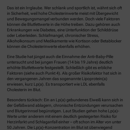
Das ist ein Irrglaube. Wer schlank und sportlich ist, wähnt sich oft
in Sicherheit, weil hohe Cholesterinwerte meist mit Übergewicht
und Bewegungsmangel verbunden werden. Doch viele Faktoren
können die Blutfettwerte in die Höhe treiben. Dazu gehören auch
Erkrankungen wie Diabetes, eine Unterfunktion der Schilddrüse
oder Leberleiden. Schlafmangel, chronischer Stress,
Alkoholkonsum und Medikamente wie Kortison oder Betablocker
können die Cholesterinwerte ebenfalls erhöhen.
Eine Studie hat jüngst auch die Einnahme der Anti-Baby-Pille
untersucht und bei jungen Frauen (14 bis 19 Jahre) deutlich
erhöhte Blutfettwerte festgestellt. Schließlich gibt es erbliche
Faktoren (siehe auch Punkt 4). Als großer Risikofaktor hat sich in
den vergangenen Jahren das sogenannte Lipoprotein(a)
erwiesen, kurz Lp(a). Es transportiert wie LDL ebenfalls
Cholesterin im Blut.
Besonders tückisch: Ein an Lp(a) gebundenes Eiweiß kann sich in
der Gefäßwand ablagern, chronische Entzündungen verursachen
und Blutgerinnsel begünstigen. Laut Studien gehen hohe Lp(a)-
Werte unter anderem mit einem deutlich gesteigerten Risiko für
Herzinfarkt und Schlaganfall einher – oft schon im Alter von unter
50 Jahren. Die Lp(a)-Konzentration im Blut ist überwiegend