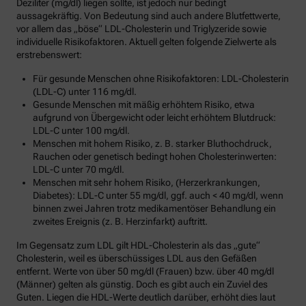
Deziliter (mg/dl) liegen sollte, ist jedoch nur bedingt
aussagekräftig. Von Bedeutung sind auch andere Blutfettwerte,
vor allem das „böse“ LDL-Cholesterin und Triglyzeride sowie
individuelle Risikofaktoren. Aktuell gelten folgende Zielwerte als
erstrebenswert:
Für gesunde Menschen ohne Risikofaktoren: LDL-Cholesterin
(LDL-C) unter 116 mg/dl.
Gesunde Menschen mit mäßig erhöhtem Risiko, etwa
aufgrund von Übergewicht oder leicht erhöhtem Blutdruck:
LDL-C unter 100 mg/dl.
Menschen mit hohem Risiko, z. B. starker Bluthochdruck,
Rauchen oder genetisch bedingt hohen Cholesterinwerten:
LDL-C unter 70 mg/dl.
Menschen mit sehr hohem Risiko, (Herzerkrankungen,
Diabetes): LDL-C unter 55 mg/dl, ggf. auch < 40 mg/dl, wenn
binnen zwei Jahren trotz medikamentöser Behandlung ein
zweites Ereignis (z. B. Herzinfarkt) auftritt.
Im Gegensatz zum LDL gilt HDL-Cholesterin als das „gute“
Cholesterin, weil es überschüssiges LDL aus den Gefäßen
entfernt. Werte von über 50 mg/dl (Frauen) bzw. über 40 mg/dl
(Männer) gelten als günstig. Doch es gibt auch ein Zuviel des
Guten. Liegen die HDL-Werte deutlich darüber, erhöht dies laut