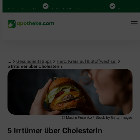
Herz, Kreislauf & Stoffwechsel
 Mal in Deutschland
Online bei Ihrer Apotheke bestellen
Bequem zwischen 
...
Gesundheitstipps
Herz, Kreislauf & Stoffwechsel
5 Irrtümer über Cholesterin
© Maxim Fesenko / iStock by Getty Images
5 Irrtümer über Cholesterin