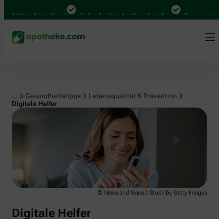
Lebensqualität & Prävention
0 Mal in Deutschland
Online bei Ihrer Apotheke bestellen
Bequem zwischen
...
Gesundheitstipps
Lebensqualität & Prävention
Digitale Helfer
© Maca and Naca / iStock by Getty Images
Digitale Helfer