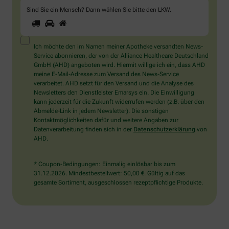
Sind Sie ein Mensch? Dann wählen Sie bitte
den LKW
.
1
2
3
Sind
Sie
ein
Mensch?
Ich möchte den im Namen meiner Apotheke versandten News-
Dann
Service abonnieren, der von der Alliance Healthcare Deutschland
wählen
GmbH (AHD) angeboten wird. Hiermit willige ich ein, dass AHD
Sie
meine E-Mail-Adresse zum Versand des News-Service
bitte
verarbeitet. AHD setzt für den Versand und die Analyse des
den
Newsletters den Dienstleister Emarsys ein. Die Einwilligung
LKW.
kann jederzeit für die Zukunft widerrufen werden (z.B. über den
Abmelde-Link in jedem Newsletter). Die sonstigen
Kontaktmöglichkeiten dafür und weitere Angaben zur
Datenverarbeitung finden sich in der
Datenschutzerklärung
von
AHD.
* Coupon-Bedingungen: Einmalig einlösbar bis zum
31.12.2026. Mindestbestellwert: 50,00 €. Gültig auf das
gesamte Sortiment, ausgeschlossen rezeptpflichtige Produkte.