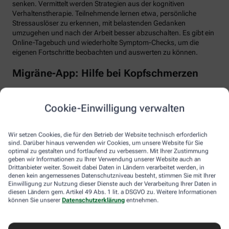
senken. Vermittelt werden Strategien aus der kognitiven
Verhaltenstherapie. Teilnehmende lernen etwa, persönliche
Stressauslöser zu erkennen, mit belastenden Gedanken
umzugehen und nach der Arbeit besser abzuschalten. Es gibt ein
Online-Tagebuch und wiederholte Symptom-Checks, um die
eigenen Fortschritte beobachten und auswerten zu können.
Migräne-App: Hilfe bei Kopfschmerzen
Schlaf, Ernährung, Bewegung, Stress … All das kann Einfluss auf
schmerzhafte Migräne-Attacken haben. Mit der Migräne-App der
Cookie-Einwilligung verwalten
renommierten Schmerzklinik Kiel lässt sich übersichtlich
festhalten, wann die Anfälle mit welchen Symptomen auftreten.
Das kann helfen, persönliche Muster zu erkennen und die
Wir setzen Cookies, die für den Betrieb der Website technisch erforderlich
Attacken besser zu behandeln, etwa durch den optimalen
sind. Darüber hinaus verwenden wir Cookies, um unsere Website für Sie
Einnahmezeitpunkt von Migräne-Medikamenten. Darüber hinaus
optimal zu gestalten und fortlaufend zu verbessern. Mit Ihrer Zustimmung
stellt die App viele nützliche Informationen zu Migräne bereit
geben wir Informationen zu Ihrer Verwendung unserer Website auch an
Drittanbieter weiter. Soweit dabei Daten in Ländern verarbeitet werden, in
sowie aktive Verfahren zur Entspannung und Stressbewältigung.
denen kein angemessenes Datenschutzniveau besteht, stimmen Sie mit Ihrer
Einwilligung zur Nutzung dieser Dienste auch der Verarbeitung Ihrer Daten in
Aimo gesund bewegt: Digitaler Personal
diesen Ländern gem. Artikel 49 Abs. 1 lit. a DSGVO zu. Weitere Informationen
Trainer
können Sie unserer
Datenschutzerklärung
entnehmen.
Trainings-Apps gibt es viele. Diese hier ist anders. Kern des