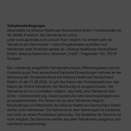
Teilnahmebedingungen
Veranstalter ist Alliance Healthcare Deutschland GmbH, Franklinstraße 46-
48, 60486 Frankfurt. Die Teilnahme ist online
unter www.apotheke.com und per Post möglich. So einfach geht die
Teilnahme am Gewinnspiel – online Eingabemaske ausfüllen und
teilnehmen oder Postkarte senden an: Alliance Healthcare Deutschland
GmbH, Despina Kalaitzidou, Stichwort „FreiÖl“, Pragstraße 154, 70376
Stuttgart.
Nur vollständig ausgefüllte Teilnahmeformulare (Pflichtangaben) und bei
Zusendung per Post ausreichend frankierte Einsendungen nehmen an der
Verlosung teil. Einsendeschluss bei Alliance Healthcare Deutschland
GmbH, ist der 31.08.2026. Es gilt das Datum des Poststempels bzw. das
Datum der Online-Teilnahme. Der Rechtsweg ist ausgeschlossen. Die
Teilnahme ist nur unmittelbar möglich; das heißt, eine Teilnahme über
Dritte – insbesondere sog. Gewinnspielclubs oder Gewinnspielagenturen –
ist ausgeschlossen. Pro Person ist nur eine Teilnahme möglich.
Minderjährige und Mitarbeiter der Alliance Healthcare Deutschland GmbH
dürfen nicht teilnehmen. Die Teilnahme an dem Gewinnspiel ist kostenlos
und nicht an einem Produktkauf gebunden. Die Barablöse der Gewinne ist
nicht möglich. Die Gewinner werden aus allen Teilnehmern ausgelost und
schriftlich benachrichtigt.