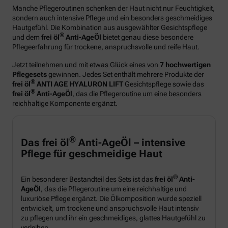
Manche Pflegeroutinen schenken der Haut nicht nur Feuchtigkeit,
sondern auch intensive Pflege und ein besonders geschmeidiges
Hautgefühl. Die Kombination aus ausgewählter Gesichtspflege
®
und dem
frei öl
Anti-AgeÖl
bietet genau diese besondere
Pflegeerfahrung für trockene, anspruchsvolle und reife Haut.
Jetzt teilnehmen und mit etwas Glück eines von
7 hochwertigen
Pflegesets
gewinnen. Jedes Set enthält mehrere Produkte der
®
frei öl
ANTI AGE HYALURON LIFT
Gesichtspflege sowie das
®
frei öl
Anti-AgeÖl
, das die Pflegeroutine um eine besonders
reichhaltige Komponente ergänzt.
®
Das frei öl
Anti-AgeÖl – intensive
Pflege für geschmeidige Haut
®
Ein besonderer Bestandteil des Sets ist das
frei öl
Anti-
AgeÖl
, das die Pflegeroutine um eine reichhaltige und
luxuriöse Pflege ergänzt. Die Ölkomposition wurde speziell
entwickelt, um trockene und anspruchsvolle Haut intensiv
zu pflegen und ihr ein geschmeidiges, glattes Hautgefühl zu
verleihen.