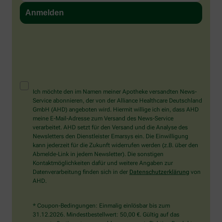
Sind Sie ein Mensch? Dann wählen Sie bitte
die Flagge
.
1
2
3
Sind
Sie
ein
Mensch?
Ich möchte den im Namen meiner Apotheke versandten News-
Dann
Service abonnieren, der von der Alliance Healthcare Deutschland
wählen
GmbH (AHD) angeboten wird. Hiermit willige ich ein, dass AHD
Sie
meine E-Mail-Adresse zum Versand des News-Service
bitte
verarbeitet. AHD setzt für den Versand und die Analyse des
die
Newsletters den Dienstleister Emarsys ein. Die Einwilligung
Flagge.
kann jederzeit für die Zukunft widerrufen werden (z.B. über den
Abmelde-Link in jedem Newsletter). Die sonstigen
Kontaktmöglichkeiten dafür und weitere Angaben zur
Datenverarbeitung finden sich in der
Datenschutzerklärung
von
AHD.
* Coupon-Bedingungen: Einmalig einlösbar bis zum
31.12.2026. Mindestbestellwert: 50,00 €. Gültig auf das
gesamte Sortiment, ausgeschlossen rezeptpflichtige Produkte.