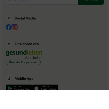
Social Media
Ein Service von
Über die Kooperation
Mobile App