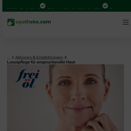
Mal in Deutschland
Online bei Ihrer Apotheke bestellen
Bequem zwischen A
...
Aktionen & Empfehlungen
Luxuspflege für anspruchsvolle Haut