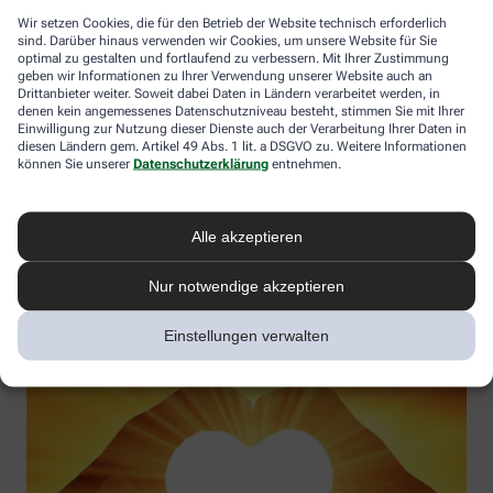
Wir setzen Cookies, die für den Betrieb der Website technisch erforderlich
sind. Darüber hinaus verwenden wir Cookies, um unsere Website für Sie
optimal zu gestalten und fortlaufend zu verbessern. Mit Ihrer Zustimmung
geben wir Informationen zu Ihrer Verwendung unserer Website auch an
Vitamin D – Möglichkeiten in der Prävention und
Drittanbieter weiter. Soweit dabei Daten in Ländern verarbeitet werden, in
Therapieergänzung
denen kein angemessenes Datenschutzniveau besteht, stimmen Sie mit Ihrer
Einwilligung zur Nutzung dieser Dienste auch der Verarbeitung Ihrer Daten in
Gesundheitswirkung verstehen und Vitamin-D-Mangel aktiv
diesen Ländern gem. Artikel 49 Abs. 1 lit. a DSGVO zu. Weitere Informationen
können Sie unserer
Datenschutzerklärung
entnehmen.
vorbeugen
Referentin:
Uta Simonsen
Termin:
03.11.2025
Alle akzeptieren
Jetzt anmelden
Nur notwendige akzeptieren
Einstellungen verwalten