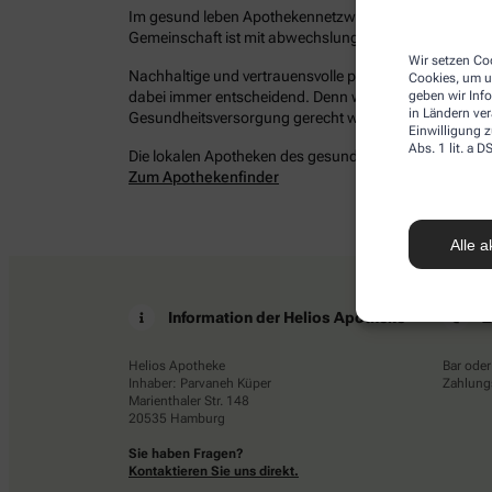
Im gesund leben Apothekennetzwerk befinden sich bun
Gemeinschaft ist mit abwechslungsreichen Angeboten 
Wir setzen Coo
Nachhaltige und vertrauensvolle persönliche Beziehung
Cookies, um u
dabei immer entscheidend. Denn wir möchten Ihrem Ans
geben wir Inf
in Ländern ve
Gesundheitsversorgung gerecht werden – damit Sie ges
Einwilligung z
Abs. 1 lit. a
Die lokalen Apotheken des gesund leben Netzwerkes in 
Zum Apothekenfinder
Alle a
Information der Helios Apotheke
Z
Helios Apotheke
Bar oder
Inhaber: Parvaneh Küper
Zahlungs
Marienthaler Str. 148
20535 Hamburg
Sie haben Fragen?
Kontaktieren Sie uns direkt.