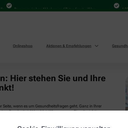
len
Bequem zwischen Abholung und Botendienst wählen
4.000
Onlineshop
Aktionen & Empfehlungen
Gesundhe
: Hier stehen Sie und Ihre
nkt!
 Seite, wenn es um Gesundheitsfragen geht. Ganz in Ihrer
ionell und mit viel Herzblut. Wir versorgen Sie mit wichtigen
tsleistungen und attraktiven Produkten aus unserem