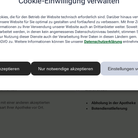
Cookie-Einwilligung verwalten
desweit mehrere tausend lokale Apotheken. Diese starke
und Dienstleistungen immer für Sie da.
kies, die für den Betrieb der Website technisch erforderlich sind. Darüber hinaus v
en zu Ihnen als Patientinnen und Patienten sind für uns
nsere Website für Sie optimal zu gestalten und fortlaufend zu verbessern. Mit Ihrer
pruch an eine individuelle, hochwertige und digitale
ormationen zu Ihrer Verwendung unserer Website auch an Drittanbieter weiter. Soweit
rarbeitet werden, in denen kein angemessenes Datenschutzniveau besteht, stimmen Si
ünder und erfüllter leben.
ur Nutzung dieser Dienste auch der Verarbeitung Ihrer Daten in diesen Ländern gem. 
 DSGVO zu. Weitere Informationen können Sie unserer
Datenschutzerklärung
entnehm
Ihrer Nähe finden Sie hier:
kzeptieren
Nur notwendige akzeptieren
Einstellungen v
ahlarten
Lieferarten
 mit einer anderen akzeptierten
Abholung in der Apotheke
art Ihrer Apotheke vor Ort.
Botendienstlieferung