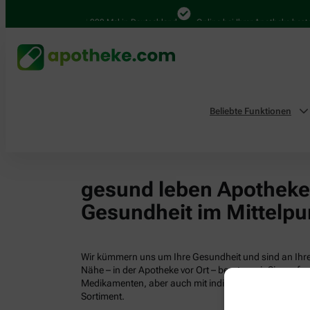
4.000 Mal in Deutschland
Online bei Ihrer Apotheke bestel
Beliebte Funktionen
gesund leben Apotheken
Gesundheit im Mittelpu
Wir kümmern uns um Ihre Gesundheit und sind an Ihrer
Nähe – in der Apotheke vor Ort – beraten wir Sie profess
Medikamenten, aber auch mit individuellen Gesundhei
Sortiment.