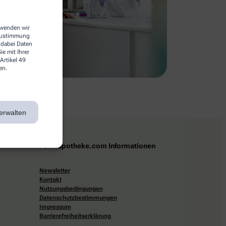
erwenden wir
 Zustimmung
 dabei Daten
e mit Ihrer
Artikel 49
en.
erwalten
apotheke.com Informationen
Newsletter
Kontakt
Nutzungsbedingungen
Datenschutzbestimmungen
Impressum
Barrierefreiheitserklärung