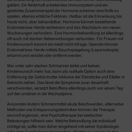
geklärt. Ein fehlerhaft arbeitendes Immunsystem und ein
gestörtes Zusammenspiel der Hormone scheinen eine Rolle zu
spielen, ebenso erbliche Faktoren. Heilbar ist die Erkrankung bis
heute nicht, aber behandelbar. Hormone können bestehende
Endometriose-Herde verkleinern und das Wachstum von neuen
Wucherungen verhindern. Eine Hormonbehandlung ist allerdings
oft auch mit starken Nebenwirkungen verbunden. Für Frauen mit
Kinderwunsch kommt sie meist nicht infrage. Operativ können
Endometriose-Herde mittels Bauchspiegelung (Laparoskopie)
erkannt und verödet oder entfernt werden.
Wer unter sehr starken Schmerzen leidet und keinen
Kinderwunsch mehr hat, kann als radikale Option auch eine
Entfernung der Gebärmutter inklusive der Eierstöcke und Eileiter in
Betracht ziehen. Das lässt die Symptome zwar dauerhaft
verschwinden, versetzt Betroffene allerdings auch von einem Tag
auf den anderen in die Wechseljahre.
Ansonsten lindern Schmerzmittel akute Beschwerden, alternative
Methoden wie Entspannungstechniken können die Therapie
sinnvoll ergänzen, eine Psychotherapie bei seelischen
Belastungen hilfreich sein. Welche Behandlung die individuell
richtige ist, sollte man daher eingehend mit seiner Gynäkologin
oder dem Gynäkologen besprechen. Wichtig zu wissen: In den