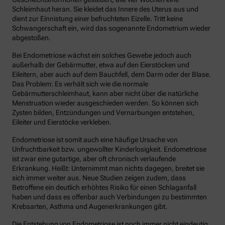
Schleimhaut heran. Sie kleidet das Innere des Uterus aus und
dient zur Einnistung einer befruchteten Eizelle. Tritt keine
Schwangerschaft ein, wird das sogenannte Endometrium wieder
abgestoßen.
Bei Endometriose wächst ein solches Gewebe jedoch auch
außerhalb der Gebärmutter, etwa auf den Eierstöcken und
Eileitern, aber auch auf dem Bauchfell, dem Darm oder der Blase.
Das Problem: Es verhält sich wie die normale
Gebärmutterschleimhaut, kann aber nicht über die natürliche
Menstruation wieder ausgeschieden werden. So können sich
Zysten bilden, Entzündungen und Vernarbungen entstehen,
Eileiter und Eierstöcke verkleben.
Endometriose ist somit auch eine häufige Ursache von
Unfruchtbarkeit bzw. ungewollter Kinderlosigkeit. Endometriose
ist zwar eine gutartige, aber oft chronisch verlaufende
Erkrankung. Heißt: Unternimmt man nichts dagegen, breitet sie
sich immer weiter aus. Neue Studien zeigen zudem, dass
Betroffene ein deutlich erhöhtes Risiko für einen Schlaganfall
haben und dass es offenbar auch Verbindungen zu bestimmten
Krebsarten, Asthma und Augenerkrankungen gibt.
Die Entstehung von Endometriose ist noch immer nicht eindeutig