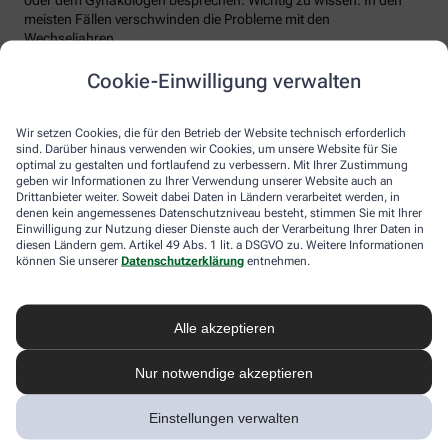
meisten Fällen verschwinden die Probleme mit den
Wechseljahren.
Voraussetzung für eine erfolgreiche Behandlung ist allerdings
Cookie-Einwilligung verwalten
immer, dass die Endometriose auch als solche erkannt wird.
Regelmäßig heftige Regelschmerzen sollten Frauen deshalb ernst
nehmen und ärztlich abklären lassen. Und sich auf keinen Fall
Wir setzen Cookies, die für den Betrieb der Website technisch erforderlich
einreden lassen, sie seien normal.
sind. Darüber hinaus verwenden wir Cookies, um unsere Website für Sie
optimal zu gestalten und fortlaufend zu verbessern. Mit Ihrer Zustimmung
geben wir Informationen zu Ihrer Verwendung unserer Website auch an
Drittanbieter weiter. Soweit dabei Daten in Ländern verarbeitet werden, in
denen kein angemessenes Datenschutzniveau besteht, stimmen Sie mit Ihrer
Einwilligung zur Nutzung dieser Dienste auch der Verarbeitung Ihrer Daten in
diesen Ländern gem. Artikel 49 Abs. 1 lit. a DSGVO zu. Weitere Informationen
können Sie unserer
Datenschutzerklärung
entnehmen.
Alle akzeptieren
Melden Sie sich hier an und sichern Sie
Nur notwendige akzeptieren
sich Ihren 10% Gutschein* für unsere
Apotheke
Einstellungen verwalten