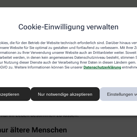
keine erhöhten Cholesterinwerte
Cookie-Einwilligung verwalten
ich ist, wähnt sich oft in Sicherheit, weil hohe Cholesterinwe
 die Blutfettwerte in die Höhe treiben. Dazu gehören auch Erk
kies, die für den Betrieb der Website technisch erforderlich sind. Darüber hinaus v
el, chronischer Stress, Alkoholkonsum und Medikamente wie K
nsere Website für Sie optimal zu gestalten und fortlaufend zu verbessern. Mit Ihrer
ormationen zu Ihrer Verwendung unserer Website auch an Drittanbieter weiter. Soweit
rarbeitet werden, in denen kein angemessenes Datenschutzniveau besteht, stimmen Si
ur Nutzung dieser Dienste auch der Verarbeitung Ihrer Daten in diesen Ländern gem. 
nti-Baby-Pille untersucht und bei jungen Frauen (14 bis 19 Jahr
 DSGVO zu. Weitere Informationen können Sie unserer
Datenschutzerklärung
entnehm
uch Punkt 4). Als großer Risikofaktor hat sich in den vergange
ebenfalls Cholesterin im Blut.
Eiweiß kann sich in der Gefäßwand ablagern, chronische Entz
kzeptieren
Nur notwendige akzeptieren
Einstellungen v
rte unter anderem mit einem deutlich gesteigerten Risiko für H
-Konzentration im Blut ist überwiegend genetisch bestimmt, ble
inem gesunden Lebensstil merklich senken (wenngleich Risiko
einmal im Leben bestimmen zu lassen.
 nur ältere Menschen