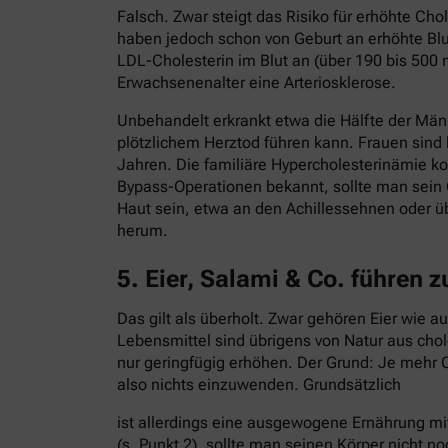
Falsch. Zwar steigt das Risiko für erhöhte C
haben jedoch schon von Geburt an erhöhte Blut
LDL-Cholesterin im Blut an (über 190 bis 500 
Erwachsenenalter eine Arteriosklerose.
Unbehandelt erkrankt etwa die Hälfte der Män
plötzlichem Herztod führen kann. Frauen sind
Jahren. Die familiäre Hypercholesterinämie ko
Bypass-Operationen bekannt, sollte man sein 
Haut sein, etwa an den Achillessehnen oder ü
herum.
5. Eier, Salami & Co. führen 
Das gilt als überholt. Zwar gehören Eier wie 
Lebensmittel sind übrigens von Natur aus cho
nur geringfügig erhöhen. Der Grund: Je mehr C
also nichts einzuwenden. Grundsätzlich
ist allerdings eine ausgewogene Ernährung mi
(s. Punkt 2), sollte man seinen Körper nicht no