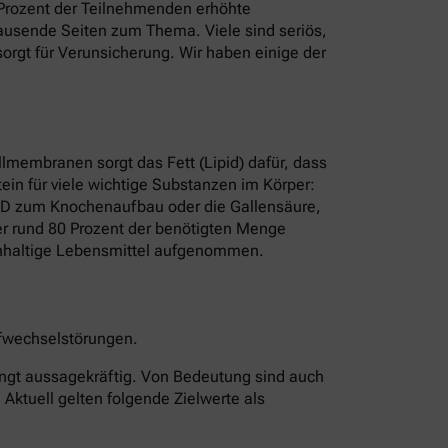
8 Prozent der Teilnehmenden erhöhte
t Tausende Seiten zum Thema. Viele sind seriös,
rgt für Verunsicherung. Wir haben einige der
ellmembranen sorgt das Fett (Lipid) dafür, dass
ein für viele wichtige Substanzen im Körper:
n D zum Knochenaufbau oder die Gallensäure,
rper rund 80 Prozent der benötigten Menge
erinhaltige Lebensmittel aufgenommen.
offwechselstörungen.
edingt aussagekräftig. Von Bedeutung sind auch
 Aktuell gelten folgende Zielwerte als