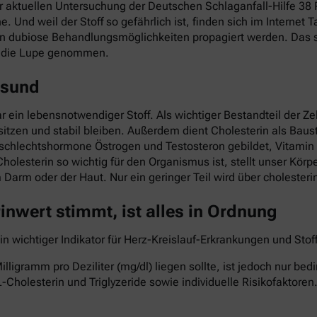
ner aktuellen Untersuchung der Deutschen Schlaganfall-Hilfe 3
he. Und weil der Stoff so gefährlich ist, finden sich im Interne
nn dubiose Behandlungsmöglichkeiten propagiert werden. Das so
r die Lupe genommen.
esund
ar ein lebensnotwendiger Stoff. Als wichtiger Bestandteil der Z
itzen und stabil bleiben. Außerdem dient Cholesterin als Baust
eschlechtshormone Östrogen und Testosteron gebildet, Vitami
Cholesterin so wichtig für den Organismus ist, stellt unser Kö
im Darm oder der Haut. Nur ein geringer Teil wird über cholest
nwert stimmt, ist alles in Ordnung
ein wichtiger Indikator für Herz-Kreislauf-Erkrankungen und St
lligramm pro Deziliter (mg/dl) liegen sollte, ist jedoch nur b
-Cholesterin und Triglyzeride sowie individuelle Risikofaktoren.