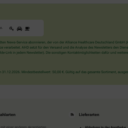
1
2
3
Sind
to
.
Sie
ein
Mensch?
en News-Service abonnieren, der von der Alliance Healthcare Deutschland GmbH (AH
Dann
verarbeitet. AHD setzt für den Versand und die Analyse des Newsletters den Dienstle
wählen
de-Link in jedem Newsletter). Die sonstigen Kontaktmöglichkeiten dafür und weitere
Sie
bitte
das
31.12.2026. Mindestbestellwert: 50,00 €. Gültig auf das gesamte Sortiment, ausges
Auto.
ahlarten
Lieferarten
 mit einer anderen akzeptierten
Abholung in der Apotheke