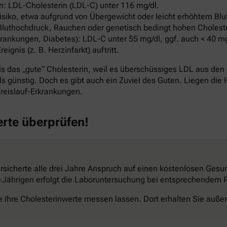
: LDL-Cholesterin (LDL-C) unter 116 mg/dl.
ko, etwa aufgrund von Übergewicht oder leicht erhöhtem Blut
Bluthochdruck, Rauchen oder genetisch bedingt hohen Cholest
ankungen, Diabetes): LDL-C unter 55 mg/dl, ggf. auch < 40 mg
nis (z. B. Herzinfarkt) auftritt.
s das „gute“ Cholesterin, weil es überschüssiges LDL aus den 
s günstig. Doch es gibt auch ein Zuviel des Guten. Liegen die 
reislauf-Erkrankungen.
erte überprüfen!
sicherte alle drei Jahre Anspruch auf einen kostenlosen Gesun
34-Jährigen erfolgt die Laboruntersuchung bei entsprechendem Ri
e Ihre Cholesterinwerte messen lassen. Dort erhalten Sie außer