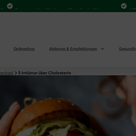
Bequem zwischen Abholung und Botendienst wählen
4.000 Mal 
Onlineshop
Aktionen & Empfehlungen
Gesundhe
wechsel
5 Irrtümer über Cholesterin