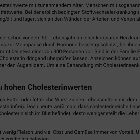
holesterinwerte mit zunehmendem Alter. Menschen mit sogenannt
fettwerte. Bei der erblich bedingten Stoffwechselerkrankung s
mg/dl) und lagert sich an den Wänden der Arterien und Venen a
ner schon vor dem 50. Lebensjahr an einer koronaren Herzkrank
 bis zur Menopause durch Hormone besser geschützt, bei ihnen 
mmt bei etwa einer von 300 Personen vor. Sind in der Familie F
Cholesterin dringend überprüfen lassen. Anzeichen können au
ber den Augenlidern. Um eine Behandlung mit Cholesterinsenk
zu hohen Cholesterinwerten
auch Butter oder fettreiche Wurst zu den Lebensmitteln mit dem 
lesterinfrei). Doch heute weiß man, dass cholesterinreiche Le
holesterin sich im Blut befindet, desto weniger stellt die Lebe
t wenig Fleisch und viel Obst und Gemüse immer von Vorteil.
ch zusätzlich belasten.