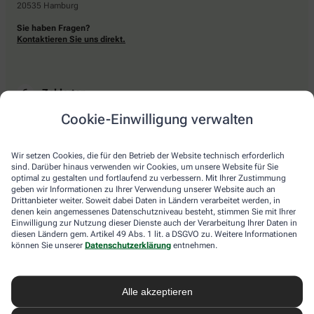
20535 Hamburg
Sie haben Fragen?
Kontaktieren Sie uns direkt.
Zahlarten
Cookie-Einwilligung verwalten
Bar oder mit einer anderen akzeptierten Zahlungsart Ihrer Apotheke vor Ort.
Wir setzen Cookies, die für den Betrieb der Website technisch erforderlich
sind. Darüber hinaus verwenden wir Cookies, um unsere Website für Sie
Lieferarten
optimal zu gestalten und fortlaufend zu verbessern. Mit Ihrer Zustimmung
geben wir Informationen zu Ihrer Verwendung unserer Website auch an
Drittanbieter weiter. Soweit dabei Daten in Ländern verarbeitet werden, in
Abholung in der Apotheke
denen kein angemessenes Datenschutzniveau besteht, stimmen Sie mit Ihrer
Botendienstlieferung
Einwilligung zur Nutzung dieser Dienste auch der Verarbeitung Ihrer Daten in
diesen Ländern gem. Artikel 49 Abs. 1 lit. a DSGVO zu. Weitere Informationen
können Sie unserer
Datenschutzerklärung
entnehmen.
apotheke.com Informationen
Alle akzeptieren
Newsletter