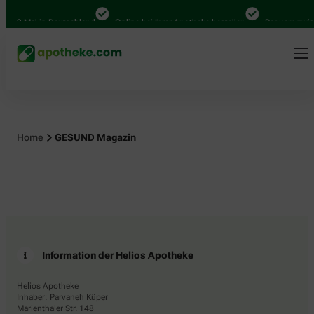
.000 Mal in Deutschland
Online bei Ihrer Apotheke bestellen
Bequem zwisc
Home
GESUND Magazin
Information der Helios Apotheke
Helios Apotheke
Inhaber: Parvaneh Küper
Marienthaler Str. 148