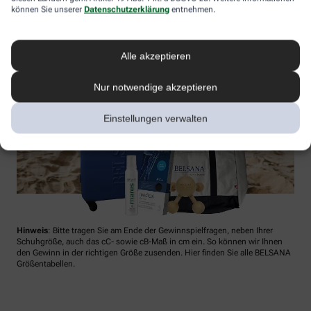
können Sie unserer
Datenschutzerklärung
entnehmen.
Alle akzeptieren
Nur notwendige akzeptieren
Einstellungen verwalten
Hinweis
: Bitte tragen Sie am Ende der Gewinnspielfragen, neben Ihrer
Schuhgröße, auch das cC- sowie cB-Maß in cm ein. So können wir Ihnen
den Gewinn in der richtigen Größe zusenden. Hier finden Sie alle BELSANA
Größentabellen.