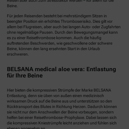
Reisen aber auch zum Stressfaktor werden – vor allem für die
Beine.
Für jeden Reisenden besteht bei mehrstündigem Sitzen in
beengter Position ein erhöhtes Thromboserisiko. Dies gilt vor
allem bei Flugreisen, aber auch bei langen Auto- oder Zugfahrten
ohne regelmäßige Pausen. Durch den Bewegungsmangel kann
es zu einer Reisethrombose kommen. Auch die häufig
auftretenden Beschwerden, wie geschwollene oder schwere
Beine, können den lang ersehnten Start in den Urlaub
erschweren.
BELSANA medical aloe vera: Entlastung
für Ihre Beine
Hier bieten die kompressiven Strümpfe der Marke BELSANA
Entlastung, denn sie üben von außen einen medizinisch
wirksamen Druck auf die Beine aus und unterstützen so den
Rücktransport des Blutes in Richtung Herzen. Dadurch können
sie nicht nur dem Anschwellen der Beine vorbeugen, sondern
helfen bei einer Reisethrombose-Prophylaxe. Dabei lassen sich
die kompressiven Kniestrümpfe leicht anziehen und fühlen sich
ebenso angenehm an.