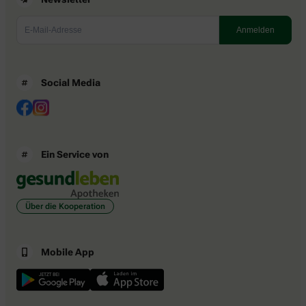
Social Media
Ein Service von
Über die Kooperation
Mobile App