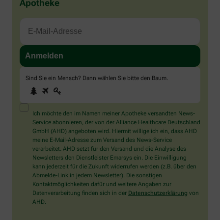
Apotheke
Sind Sie ein Mensch? Dann wählen Sie bitte
den Baum
.
1
2
3
Sind
Sie
ein
Mensch?
Ich möchte den im Namen meiner Apotheke versandten News-
Dann
Service abonnieren, der von der Alliance Healthcare Deutschland
wählen
GmbH (AHD) angeboten wird. Hiermit willige ich ein, dass AHD
Sie
meine E-Mail-Adresse zum Versand des News-Service
bitte
verarbeitet. AHD setzt für den Versand und die Analyse des
den
Newsletters den Dienstleister Emarsys ein. Die Einwilligung
Baum.
kann jederzeit für die Zukunft widerrufen werden (z.B. über den
Abmelde-Link in jedem Newsletter). Die sonstigen
Kontaktmöglichkeiten dafür und weitere Angaben zur
Datenverarbeitung finden sich in der
Datenschutzerklärung
von
AHD.