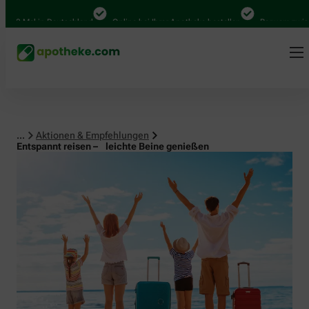
al in Deutschland
Online bei Ihrer Apotheke bestellen
Bequem zwischen Ab
...
Aktionen & Empfehlungen
Entspannt reisen – leichte Beine genießen