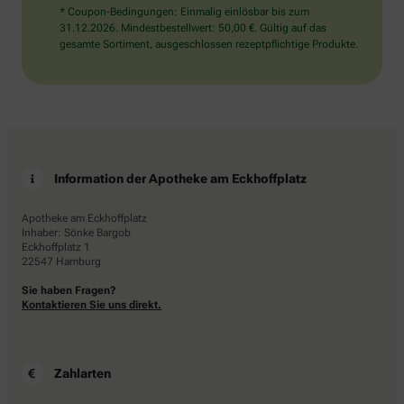
* Coupon-Bedingungen: Einmalig einlösbar bis zum
31.12.2026. Mindestbestellwert: 50,00 €. Gültig auf das
gesamte Sortiment, ausgeschlossen rezeptpflichtige Produkte.
Information der Apotheke am Eckhoffplatz
Apotheke am Eckhoffplatz
Inhaber: Sönke Bargob
Eckhoffplatz 1
22547 Hamburg
Sie haben Fragen?
Kontaktieren Sie uns direkt.
Zahlarten