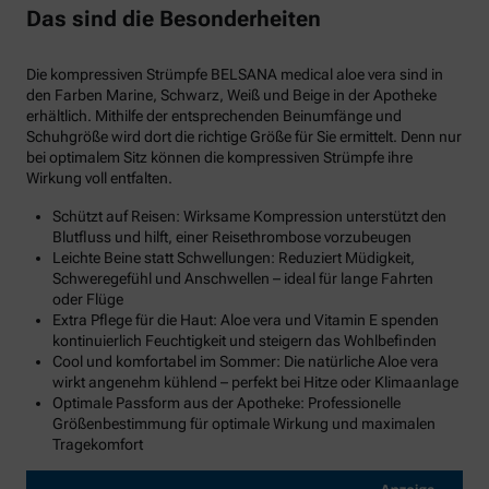
Das sind die Besonderheiten
Die kompressiven Strümpfe BELSANA medical aloe vera sind in
den Farben Marine, Schwarz, Weiß und Beige in der Apotheke
erhältlich. Mithilfe der entsprechenden Beinumfänge und
Schuhgröße wird dort die richtige Größe für Sie ermittelt. Denn nur
bei optimalem Sitz können die kompressiven Strümpfe ihre
Wirkung voll entfalten.
Schützt auf Reisen: Wirksame Kompression unterstützt den
Blutfluss und hilft, einer Reisethrombose vorzubeugen
Leichte Beine statt Schwellungen: Reduziert Müdigkeit,
Schweregefühl und Anschwellen – ideal für lange Fahrten
oder Flüge
Extra Pflege für die Haut: Aloe vera und Vitamin E spenden
kontinuierlich Feuchtigkeit und steigern das Wohlbefinden
Cool und komfortabel im Sommer: Die natürliche Aloe vera
wirkt angenehm kühlend – perfekt bei Hitze oder Klimaanlage
Optimale Passform aus der Apotheke: Professionelle
Größenbestimmung für optimale Wirkung und maximalen
Tragekomfort