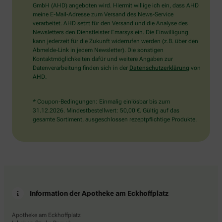
wählen
GmbH (AHD) angeboten wird. Hiermit willige ich ein, dass AHD
Sie
meine E-Mail-Adresse zum Versand des News-Service
bitte
verarbeitet. AHD setzt für den Versand und die Analyse des
den
Newsletters den Dienstleister Emarsys ein. Die Einwilligung
Schlüssel.
kann jederzeit für die Zukunft widerrufen werden (z.B. über den
Abmelde-Link in jedem Newsletter). Die sonstigen
Kontaktmöglichkeiten dafür und weitere Angaben zur
Datenverarbeitung finden sich in der
Datenschutzerklärung
von
AHD.
* Coupon-Bedingungen: Einmalig einlösbar bis zum
31.12.2026. Mindestbestellwert: 50,00 €. Gültig auf das
gesamte Sortiment, ausgeschlossen rezeptpflichtige Produkte.
Information der Apotheke am Eckhoffplatz
Apotheke am Eckhoffplatz