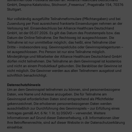
teilnehmen oder Postkarte senden an: Alliance Healthcare Deutschland
GmbH, Despina Kalaitzidou, Stichwort „Fresenius“, Pragstraße 154, 70376
Stuttgart.
Nur vollständig ausgefüllte Teilnahmeformulare (Pflichtangaben) und bei
Zusendung per Post ausreichend frankierte Einsendungen nehmen an der
Verlosung teil. Einsendeschluss bei Alliance Healthcare Deutschland
GmbH, ist der 05.07.2026. Es gilt das Datum des Poststempels bzw. das
Datum der Online-Teilnahme. Der Rechtsweg ist ausgeschlossen. Die
Teilnahme ist nur unmittelbar möglich; das heißt, eine Teilnahme über
Dritte – insbesondere sog. Gewinnspielclubs oder Gewinnspielagenturen –
ist ausgeschlossen. Pro Person ist nur eine Teilnahme möglich.
Minderjährige und Mitarbeiter der Alliance Healthcare Deutschland GmbH
dürfen nicht teilnehmen. Die Teilnahme an dem Gewinnspiel ist kostenlos
und nicht an einem Produktkauf gebunden. Die Barablöse der Gewinne ist
nicht möglich. Die Gewinner werden aus allen Teilnehmern ausgelost und
schriftlich benachrichtigt.
Datenschutzhinweis
Um an dem Gewinnspiel teilnehmen zu können, sind personenbezogene
Daten, wie Name und Adresse anzugeben. Die für Teilnahme am
Gewinnspiel erforderlichen Daten sind entsprechend als Pflichtfelder
gekennzeichnet. Die erhobenen personenbezogenen Daten werden
ausschließlich zur Durchführung des Gewinnspiels – zur Erfüllung eines
Vertrages gemäß Art. 6 Nr. 1 lit. b) DSGVO – verwendet. Weitere
Informationen auf Grund dieser Datenerhebung, z.B. Informationen über
Ihre Betroffenenrechte, sind auf dieser Website in der Datenschutzerklärung
einsehbar.