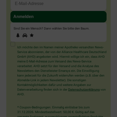
Sind Sie ein Mensch? Dann wählen Sie bitte
den Baum
.
1
2
3
Sind
Sie
ein
Mensch?
Ich möchte den im Namen meiner Apotheke versandten News-
Dann
Service abonnieren, der von der Alliance Healthcare Deutschland
wählen
GmbH (AHD) angeboten wird. Hiermit willige ich ein, dass AHD
Sie
meine E-Mail-Adresse zum Versand des News-Service
bitte
verarbeitet. AHD setzt für den Versand und die Analyse des
den
Newsletters den Dienstleister Emarsys ein. Die Einwilligung
Baum.
kann jederzeit für die Zukunft widerrufen werden (z.B. über den
Abmelde-Link in jedem Newsletter). Die sonstigen
Kontaktmöglichkeiten dafür und weitere Angaben zur
Datenverarbeitung finden sich in der
Datenschutzerklärung
von
AHD.
* Coupon-Bedingungen: Einmalig einlösbar bis zum
31.12.2026. Mindestbestellwert: 50,00 €. Gültig auf das
gesamte Sortiment, ausgeschlossen rezeptpflichtige Produkte.