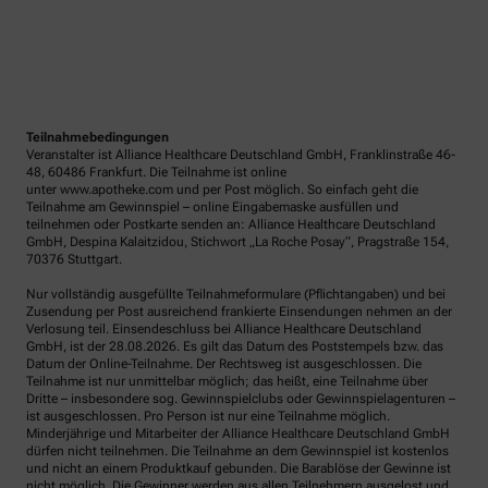
Teilnahmebedingungen
Veranstalter ist Alliance Healthcare Deutschland GmbH, Franklinstraße 46-
48, 60486 Frankfurt. Die Teilnahme ist online
unter www.apotheke.com und per Post möglich. So einfach geht die
Teilnahme am Gewinnspiel – online Eingabemaske ausfüllen und
teilnehmen oder Postkarte senden an: Alliance Healthcare Deutschland
GmbH, Despina Kalaitzidou, Stichwort „La Roche Posay“, Pragstraße 154,
70376 Stuttgart.
Nur vollständig ausgefüllte Teilnahmeformulare (Pflichtangaben) und bei
Zusendung per Post ausreichend frankierte Einsendungen nehmen an der
Verlosung teil. Einsendeschluss bei Alliance Healthcare Deutschland
GmbH, ist der 28.08.2026. Es gilt das Datum des Poststempels bzw. das
Datum der Online-Teilnahme. Der Rechtsweg ist ausgeschlossen. Die
Teilnahme ist nur unmittelbar möglich; das heißt, eine Teilnahme über
Dritte – insbesondere sog. Gewinnspielclubs oder Gewinnspielagenturen –
ist ausgeschlossen. Pro Person ist nur eine Teilnahme möglich.
Minderjährige und Mitarbeiter der Alliance Healthcare Deutschland GmbH
dürfen nicht teilnehmen. Die Teilnahme an dem Gewinnspiel ist kostenlos
und nicht an einem Produktkauf gebunden. Die Barablöse der Gewinne ist
nicht möglich. Die Gewinner werden aus allen Teilnehmern ausgelost und