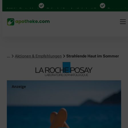
Mal in Deutschland
Online bei Ihrer Apotheke bestellen
Bequem zwischen Ab
...
Aktionen & Empfehlungen
Strahlende Haut im Sommer