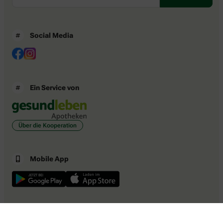
Social Media
Ein Service von
Über die Kooperation
Mobile App