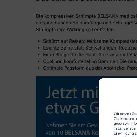
Die kompressiven Strümpfe BELSANA medical al
entsprechenden Beinumfänge und Schuhgröße wi
Strümpfe ihre Wirkung voll entfalten.
Schützt auf Reisen: Wirksame Kompression 
Leichte Beine statt Schwellungen: Reduzie
Extra Pflege für die Haut: Aloe vera und V
Cool und komfortabel im Sommer: Die natür
Optimale Passform aus der Apotheke: Pro
Wir setzen Coo
Cookies, um u
geben wir Inf
in Ländern ve
Einwilligung z