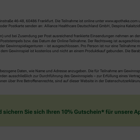
linstraße 46-48, 60486 Frankfurt. Die Teilnahme ist online unter www.apotheke.com 
der Postkarte senden an: Alliance Healthcare Deutschland GmbH, Despina Kalaitzido
en) und bei Zusendung per Post ausreichend frankierte Einsendungen nehmen an der V
Poststempels bzw. das Datum der Online-Teilnahme. Der Rechtsweg ist ausgeschlossen
er Gewinnspielagenturen – ist ausgeschlossen. Pro Person ist nur eine Teilnahme mö
dem Gewinnspiel ist kostenlos und nicht an einem Produktkauf gebunden. Die Barab
ezogene Daten, wie Name und Adresse anzugeben. Die für Teilnahme am Gewinnspiel 
n ausschließlich zur Durchführung des Gewinnspiels – zur Erfüllung eines Vertrages
nen über Ihre Betroffenenrechte, sind auf dieser Website in der Datenschutzerklärun
d sichern Sie sich Ihren 10% Gutschein* für unsere 