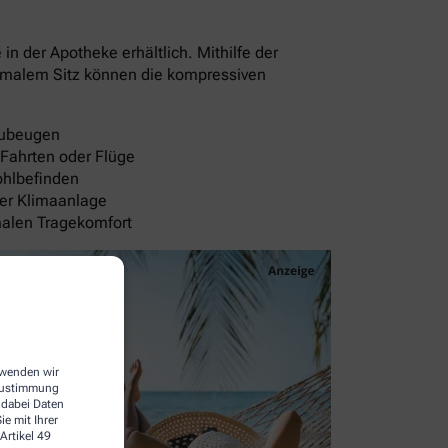
 der Apotheke erhältlich. Mithilfe der
timalem Sitz können die kompressiven
rzubeugen
 Fahrten oder Flüge
ohlbefinden
der Klimaanlage
malen Tragekomfort
erwenden wir
 Zustimmung
 dabei Daten
e mit Ihrer
Artikel 49