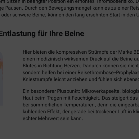
 Sitzen in beengter Position ein erhöhtes Thromboserisiko. Die
ige Pausen. Durch den Bewegungsmangel kann es zu einer Re
oder schwere Beine, können den lang ersehnten Start in den 
ntlastung für Ihre Beine
Hier bieten die kompressiven Strümpfe der Marke B
einen medizinisch wirksamen Druck auf die Beine au
Blutes in Richtung Herzen. Dadurch können sie nich
sondern helfen bei einer Reisethrombose-Prophylaxe
Kniestrümpfe leicht anziehen und fühlen sich eben
Ein besonderer Pluspunkt: Mikroverkapselte, biologi
Haut beim Tragen mit Feuchtigkeit. Das steigert da
bei sommerlichen Temperaturen, denn die eingearbei
kühlenden Effekt, der gerade bei trockener Luft in k
echter Mehrwert sein kann.