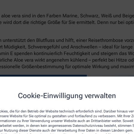
oe vera sind in den Farben Marine, Schwarz, Weiß und Beige in
rd dort die richtige Größe für Sie ermittelt. Denn nur bei op
unterstützt den Blutfluss und hilft, einer Reisethrombose vo
rt Müdigkeit, Schweregefühl und Anschwellen – ideal für lange
itamin E spenden kontinuierlich Feuchtigkeit und steigern das W
liche Aloe vera wirkt angenehm kühlend – perfekt bei Hitze o
fessionelle Größenbestimmung für optimale Wirkung und maxi
Cookie-Einwilligung verwalten
kies, die für den Betrieb der Website technisch erforderlich sind. Darüber hinaus v
nsere Website für Sie optimal zu gestalten und fortlaufend zu verbessern. Mit Ihrer
ormationen zu Ihrer Verwendung unserer Website auch an Drittanbieter weiter. Soweit
rarbeitet werden, in denen kein angemessenes Datenschutzniveau besteht, stimmen Si
ur Nutzung dieser Dienste auch der Verarbeitung Ihrer Daten in diesen Ländern gem. 