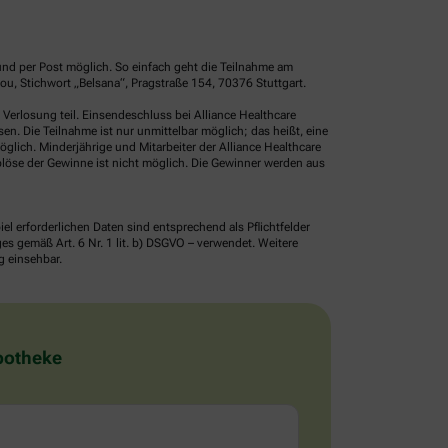
und per Post möglich. So einfach geht die Teilnahme am
u, Stichwort „Belsana“, Pragstraße 154, 70376 Stuttgart.
erlosung teil. Einsendeschluss bei Alliance Healthcare
. Die Teilnahme ist nur unmittelbar möglich; das heißt, eine
glich. Minderjährige und Mitarbeiter der Alliance Healthcare
löse der Gewinne ist nicht möglich. Die Gewinner werden aus
erforderlichen Daten sind entsprechend als Pflichtfelder
 gemäß Art. 6 Nr. 1 lit. b) DSGVO – verwendet. Weitere
g einsehbar.
Apotheke