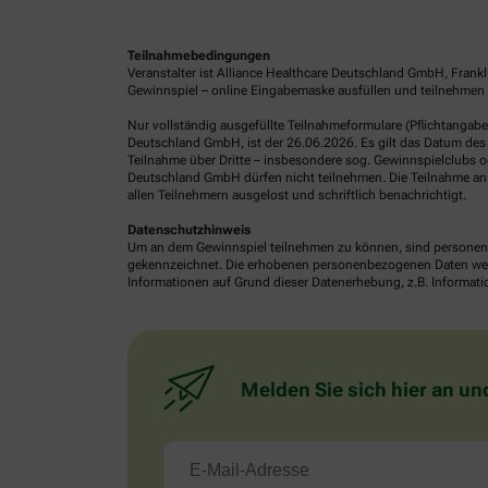
Teilnahmebedingungen
Veranstalter ist Alliance Healthcare Deutschland GmbH, Frank
Gewinnspiel – online Eingabemaske ausfüllen und teilnehmen o
Nur vollständig ausgefüllte Teilnahmeformulare (Pflichtangab
Deutschland GmbH, ist der 26.06.2026. Es gilt das Datum des 
Teilnahme über Dritte – insbesondere sog. Gewinnspielclubs od
Deutschland GmbH dürfen nicht teilnehmen. Die Teilnahme an 
allen Teilnehmern ausgelost und schriftlich benachrichtigt.
Datenschutzhinweis
Um an dem Gewinnspiel teilnehmen zu können, sind personenb
gekennzeichnet. Die erhobenen personenbezogenen Daten werde
Informationen auf Grund dieser Datenerhebung, z.B. Informatio
Melden Sie sich hier an un