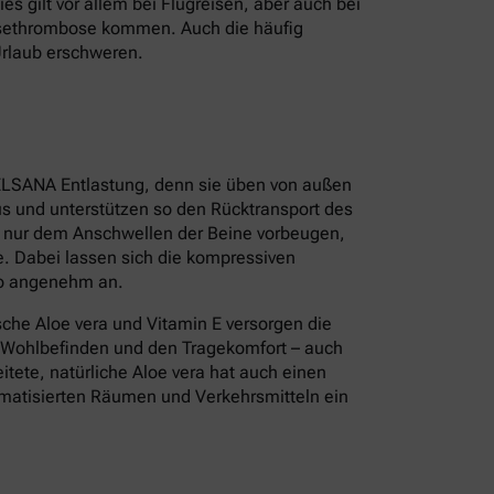
s gilt vor allem bei Flugreisen, aber auch bei
isethrombose kommen. Auch die häufig
Urlaub erschweren.
ELSANA Entlastung, denn sie üben von außen
s und unterstützen so den Rücktransport des
t nur dem Anschwellen der Beine vorbeugen,
. Dabei lassen sich die kompressiven
so angenehm an.
sche Aloe vera und Vitamin E versorgen die
s Wohlbefinden und den Tragekomfort – auch
tete, natürliche Aloe vera hat auch einen
limatisierten Räumen und Verkehrsmitteln ein