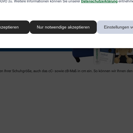
 DSGVO zu. Weitere Informationen können Sie unserer
Datenschutzerklärung
entnehm
kzeptieren
Nur notwendige akzeptieren
Einstellungen v
ben Ihrer Schuhgröße, auch das cC- sowie cB-Maß in cm ein. So können wir Ihnen den 