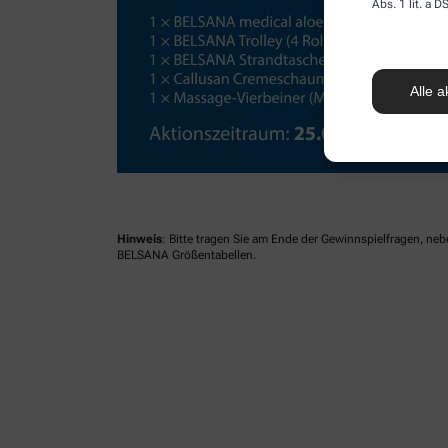
Abs. 1 lit. a
Alle a
Hinweis
: Bitte tragen Sie am Ende der Gewinnspielfragen, ne
BELSANA Größentabellen.