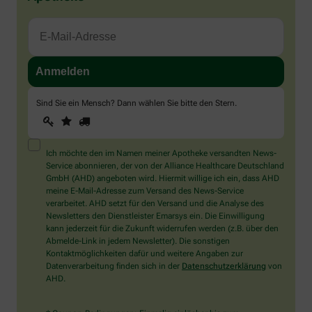
Sind Sie ein Mensch? Dann wählen Sie bitte
den Stern
.
1
2
3
Sind
Sie
ein
Mensch?
Ich möchte den im Namen meiner Apotheke versandten News-
Dann
Service abonnieren, der von der Alliance Healthcare Deutschland
wählen
GmbH (AHD) angeboten wird. Hiermit willige ich ein, dass AHD
Sie
meine E-Mail-Adresse zum Versand des News-Service
bitte
verarbeitet. AHD setzt für den Versand und die Analyse des
den
Newsletters den Dienstleister Emarsys ein. Die Einwilligung
Stern.
kann jederzeit für die Zukunft widerrufen werden (z.B. über den
Abmelde-Link in jedem Newsletter). Die sonstigen
Kontaktmöglichkeiten dafür und weitere Angaben zur
Datenverarbeitung finden sich in der
Datenschutzerklärung
von
AHD.