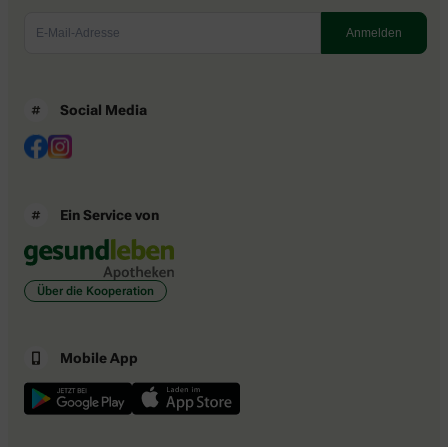
Social Media
Ein Service von
Über die Kooperation
Mobile App