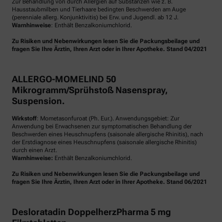
Zur Behandlung von durch Allergien auf Substanzen wie z. B.
Hausstaubmilben und Tierhaare bedingten Beschwerden am Auge
(perenniale allerg. Konjunktivitis) bei Erw. und Jugendl. ab 12 J.
Warnhinweise
: Enthält Benzalkoniumchlorid.
Zu Risiken und Nebenwirkungen lesen Sie die Packungsbeilage und
fragen Sie Ihre Ärztin, Ihren Arzt oder in Ihrer Apotheke. Stand 04/2021
ALLERGO-MOMELIND 50
Mikrogramm/Sprühstoß Nasenspray,
Suspension.
Wirkstoff
: Mometasonfuroat (Ph. Eur.). Anwendungsgebiet: Zur
Anwendung bei Erwachsenen zur symptomatischen Behandlung der
Beschwerden eines Heuschnupfens (saisonale allergische Rhinitis), nach
der Erstdiagnose eines Heuschnupfens (saisonale allergische Rhinitis)
durch einen Arzt.
Warnhinweise:
Enthält Benzalkoniumchlorid.
Zu Risiken und Nebenwirkungen lesen Sie die Packungsbeilage und
fragen Sie Ihre Ärztin, Ihren Arzt oder in Ihrer Apotheke. Stand 06/2021
Desloratadin DoppelherzPharma 5 mg