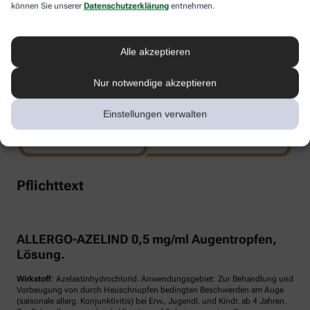
können Sie unserer
Datenschutzerklärung
entnehmen.
www.doppelherz.de
Alle akzeptieren
Nur notwendige akzeptieren
Einstellungen verwalten
Pflichttext
ALLERGO-AZELIND 0,5 mg/ml Augentropfen,
Lösung.
Wirkstoff
: Azelastinhydrochlorid. Anwendungsgebiet: Zur Behandlung und
Vorbeugung von durch Heuschnupfen bedingten Beschwerden am Auge
(saisonale allerg. Konjunktivitis) bei Erw., Jugendl. und Kindr. ab 4 Jahren.