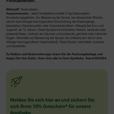
Filmtabletten.
Wirkstoff
: Desloratadin.
Zusammensetz.:
Jede Filmtablette enthält 5 mg Desloratadin.
Anwendungsgebiete: Zur Besserung der Sympt. bei allergischer Rhinitis
(durch eine Allergie hervorgerufene Entzündung der Nasengänge,
beispielsw. Heuschnupfen oder Hausstaubmilben- Allergie) bei Erw. und
Jugendl. ab 12 Jahren. Diese Symptome beinhalten Niesen, laufende oder
juckende Nase, Juckreiz am Gaumen und juckende, gerötete oder tränende
Augen. Ebenfalls zur Besserung der Sympt. bei Urtikaria (ein durch eine
Allergie hervorgerufener Hautzustand). Diese Sympt. beinhalten Juckreiz
und Quaddeln.
Zu Risiken und Nebenwirkungen lesen Sie die Packungsbeilage und
fragen Sie Ihre Ärztin, Ihren Arzt oder in Ihrer Apotheke. Stand 09/2024
Melden Sie sich hier an und sichern Sie
sich Ihren 10% Gutschein* für unsere
Apotheke