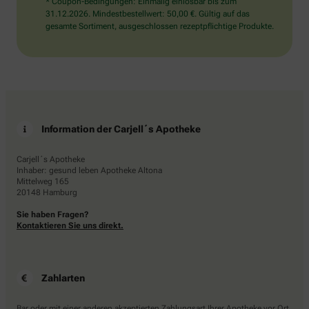
* Coupon-Bedingungen: Einmalig einlösbar bis zum
31.12.2026. Mindestbestellwert: 50,00 €. Gültig auf das
gesamte Sortiment, ausgeschlossen rezeptpflichtige Produkte.
Information der Carjell´s Apotheke
Carjell´s Apotheke
Inhaber: gesund leben Apotheke Altona
Mittelweg 165
20148 Hamburg
Sie haben Fragen?
Kontaktieren Sie uns direkt.
Zahlarten
Bar oder mit einer anderen akzeptierten Zahlungsart Ihrer Apotheke vor Ort.