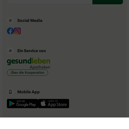
Social Media
Ein Service von
Über die Kooperation
Mobile App