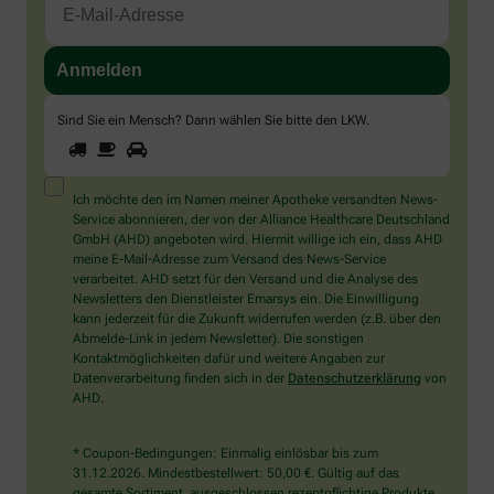
Sind Sie ein Mensch? Dann wählen Sie bitte
den LKW
.
1
2
3
Sind
Sie
ein
Mensch?
Ich möchte den im Namen meiner Apotheke versandten News-
Dann
Service abonnieren, der von der Alliance Healthcare Deutschland
wählen
GmbH (AHD) angeboten wird. Hiermit willige ich ein, dass AHD
Sie
meine E-Mail-Adresse zum Versand des News-Service
bitte
verarbeitet. AHD setzt für den Versand und die Analyse des
den
Newsletters den Dienstleister Emarsys ein. Die Einwilligung
LKW.
kann jederzeit für die Zukunft widerrufen werden (z.B. über den
Abmelde-Link in jedem Newsletter). Die sonstigen
Kontaktmöglichkeiten dafür und weitere Angaben zur
Datenverarbeitung finden sich in der
Datenschutzerklärung
von
AHD.
* Coupon-Bedingungen: Einmalig einlösbar bis zum
31.12.2026. Mindestbestellwert: 50,00 €. Gültig auf das
gesamte Sortiment, ausgeschlossen rezeptpflichtige Produkte.