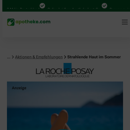
 Mal in Deutschland
Online bei Ihrer Apotheke bestellen
Bequem zwischen 
...
Aktionen & Empfehlungen
Strahlende Haut im Sommer