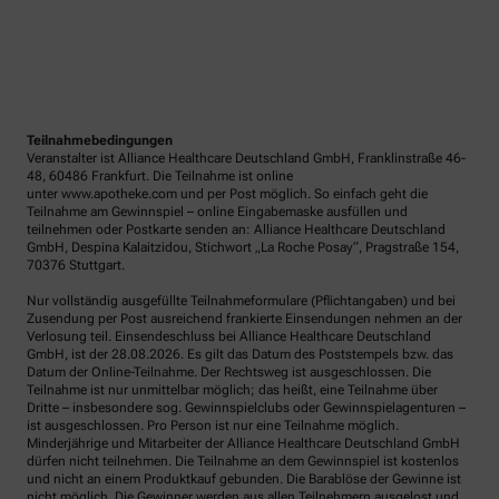
Teilnahmebedingungen
Veranstalter ist Alliance Healthcare Deutschland GmbH, Franklinstraße 46-
48, 60486 Frankfurt. Die Teilnahme ist online
unter www.apotheke.com und per Post möglich. So einfach geht die
Teilnahme am Gewinnspiel – online Eingabemaske ausfüllen und
teilnehmen oder Postkarte senden an: Alliance Healthcare Deutschland
GmbH, Despina Kalaitzidou, Stichwort „La Roche Posay“, Pragstraße 154,
70376 Stuttgart.
Nur vollständig ausgefüllte Teilnahmeformulare (Pflichtangaben) und bei
Zusendung per Post ausreichend frankierte Einsendungen nehmen an der
Verlosung teil. Einsendeschluss bei Alliance Healthcare Deutschland
GmbH, ist der 28.08.2026. Es gilt das Datum des Poststempels bzw. das
Datum der Online-Teilnahme. Der Rechtsweg ist ausgeschlossen. Die
Teilnahme ist nur unmittelbar möglich; das heißt, eine Teilnahme über
Dritte – insbesondere sog. Gewinnspielclubs oder Gewinnspielagenturen –
ist ausgeschlossen. Pro Person ist nur eine Teilnahme möglich.
Minderjährige und Mitarbeiter der Alliance Healthcare Deutschland GmbH
dürfen nicht teilnehmen. Die Teilnahme an dem Gewinnspiel ist kostenlos
und nicht an einem Produktkauf gebunden. Die Barablöse der Gewinne ist
nicht möglich. Die Gewinner werden aus allen Teilnehmern ausgelost und