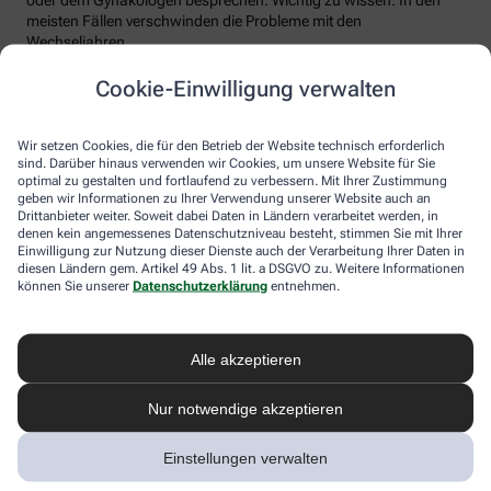
meisten Fällen verschwinden die Probleme mit den
Wechseljahren.
Voraussetzung für eine erfolgreiche Behandlung ist allerdings
Cookie-Einwilligung verwalten
immer, dass die Endometriose auch als solche erkannt wird.
Regelmäßig heftige Regelschmerzen sollten Frauen deshalb ernst
nehmen und ärztlich abklären lassen. Und sich auf keinen Fall
Wir setzen Cookies, die für den Betrieb der Website technisch erforderlich
einreden lassen, sie seien normal.
sind. Darüber hinaus verwenden wir Cookies, um unsere Website für Sie
optimal zu gestalten und fortlaufend zu verbessern. Mit Ihrer Zustimmung
geben wir Informationen zu Ihrer Verwendung unserer Website auch an
Drittanbieter weiter. Soweit dabei Daten in Ländern verarbeitet werden, in
denen kein angemessenes Datenschutzniveau besteht, stimmen Sie mit Ihrer
Einwilligung zur Nutzung dieser Dienste auch der Verarbeitung Ihrer Daten in
diesen Ländern gem. Artikel 49 Abs. 1 lit. a DSGVO zu. Weitere Informationen
können Sie unserer
Datenschutzerklärung
entnehmen.
Alle akzeptieren
Melden Sie sich hier an und sichern Sie
Nur notwendige akzeptieren
sich Ihren 10% Gutschein* für unsere
Apotheke
Einstellungen verwalten