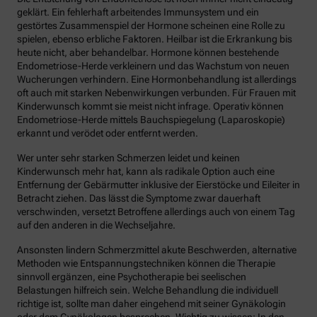
geklärt. Ein fehlerhaft arbeitendes Immunsystem und ein
gestörtes Zusammenspiel der Hormone scheinen eine Rolle zu
spielen, ebenso erbliche Faktoren. Heilbar ist die Erkrankung bis
heute nicht, aber behandelbar. Hormone können bestehende
Endometriose-Herde verkleinern und das Wachstum von neuen
Wucherungen verhindern. Eine Hormonbehandlung ist allerdings
oft auch mit starken Nebenwirkungen verbunden. Für Frauen mit
Kinderwunsch kommt sie meist nicht infrage. Operativ können
Endometriose-Herde mittels Bauchspiegelung (Laparoskopie)
erkannt und verödet oder entfernt werden.
Wer unter sehr starken Schmerzen leidet und keinen
Kinderwunsch mehr hat, kann als radikale Option auch eine
Entfernung der Gebärmutter inklusive der Eierstöcke und Eileiter in
Betracht ziehen. Das lässt die Symptome zwar dauerhaft
verschwinden, versetzt Betroffene allerdings auch von einem Tag
auf den anderen in die Wechseljahre.
Ansonsten lindern Schmerzmittel akute Beschwerden, alternative
Methoden wie Entspannungstechniken können die Therapie
sinnvoll ergänzen, eine Psychotherapie bei seelischen
Belastungen hilfreich sein. Welche Behandlung die individuell
richtige ist, sollte man daher eingehend mit seiner Gynäkologin
oder dem Gynäkologen besprechen. Wichtig zu wissen: In den