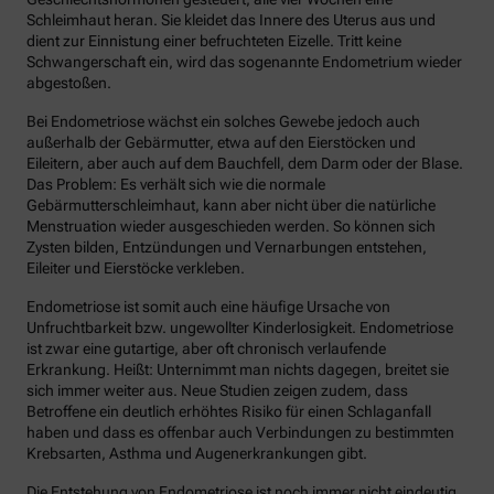
Schleimhaut heran. Sie kleidet das Innere des Uterus aus und
dient zur Einnistung einer befruchteten Eizelle. Tritt keine
Schwangerschaft ein, wird das sogenannte Endometrium wieder
abgestoßen.
Bei Endometriose wächst ein solches Gewebe jedoch auch
außerhalb der Gebärmutter, etwa auf den Eierstöcken und
Eileitern, aber auch auf dem Bauchfell, dem Darm oder der Blase.
Das Problem: Es verhält sich wie die normale
Gebärmutterschleimhaut, kann aber nicht über die natürliche
Menstruation wieder ausgeschieden werden. So können sich
Zysten bilden, Entzündungen und Vernarbungen entstehen,
Eileiter und Eierstöcke verkleben.
Endometriose ist somit auch eine häufige Ursache von
Unfruchtbarkeit bzw. ungewollter Kinderlosigkeit. Endometriose
ist zwar eine gutartige, aber oft chronisch verlaufende
Erkrankung. Heißt: Unternimmt man nichts dagegen, breitet sie
sich immer weiter aus. Neue Studien zeigen zudem, dass
Betroffene ein deutlich erhöhtes Risiko für einen Schlaganfall
haben und dass es offenbar auch Verbindungen zu bestimmten
Krebsarten, Asthma und Augenerkrankungen gibt.
Die Entstehung von Endometriose ist noch immer nicht eindeutig