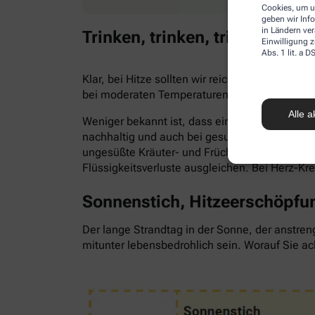
Cookies, um u
geben wir Inf
in Ländern ve
Trinken, trinken, trinken!
Einwilligung z
Abs. 1 lit. a
Klar, bei Hitze sollten wir reichlich trinken,
bei moderaten Temperaturen. Trinken wir zu 
Alle a
Weniger bekannt ist, dass ein Flüssigkeitsma
nachhaltig und auch bei gesunden Menschen. Als
ungesüßte Kräuter- und Früchtetees oder ve
Flüssigkeitsverluste ausgleichen. Bei Herz-Kr
Sonnenstich, Hitzeerschöpfun
Der lange Strandtag in der Sonne, der anstren
mitunter lebensbedrohlich sein. Worauf Sie ac