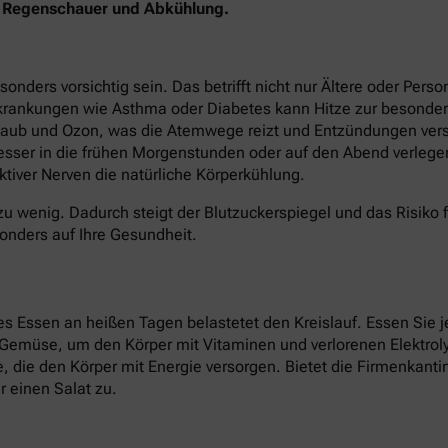
en Regenschauer und Abkühlung.
ers vorsichtig sein. Das betrifft nicht nur Ältere oder Perso
krankungen wie Asthma oder Diabetes kann Hitze zur besonder
staub und Ozon, was die Atemwege reizt und Entzündungen verst
besser in die frühen Morgenstunden oder auf den Abend verlege
tiver Nerven die natürliche Körperkühlung.
zu wenig. Dadurch steigt der Blutzuckerspiegel und das Risiko 
onders auf Ihre Gesundheit.
 Essen an heißen Tagen belastetet den Kreislauf. Essen Sie je
d Gemüse, um den Körper mit Vitaminen und verlorenen Elektroly
ate, die den Körper mit Energie versorgen. Bietet die Firmenkan
 einen Salat zu.