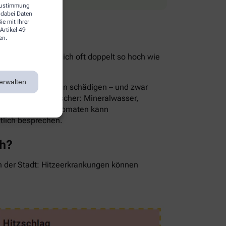
 Zustimmung
 dabei Daten
e mit Ihrer
Artikel 49
en.
ist im Sommer nämlich oft doppelt so hoch wie
ie Folge.
erwalten
rnsthaft die Nieren schädigen – und zwar
Die besten Durstlöscher: Mineralwasser,
en, Gurken oder Tomaten kann
ztlich besprechen.
ch?
in der Stadt: Hitzeerkrankungen können