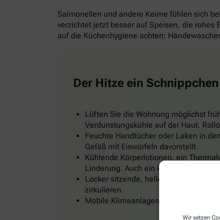
Salmonellen und andere Keime fühlen sich b
verzichtet jetzt besser auf Speisen, die rohes
auf die Küchenhygiene achten: Händewaschen 
Der Hitze ein Schnippchen
Lüften Sie die Wohnung möglichst frü
Verdunstungskühle auf der Haut. Rollo
Feuchte Handtücher oder Laken in den 
Gefäß mit Eiswürfeln davorstellt.
Kühlende Körperlotionen, ein Thermal
Linderung. Auch ein kühles Fußbad od
Locker sitzende, helle Kleidung, zum Be
zirkulieren.
Mobile Klimaanlagen gibt es im Baumark
Wir setzen Coo