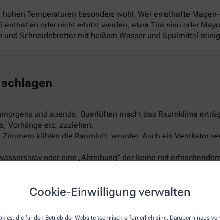
ei hohen Temperaturen besonders wohl. Wer ernsthafte Magen
 Ei enthalten oder nicht erhitzt werden, etwa Tiramisu oder Ma
und Schneidebretter mit heißem Wasser und Spülmittel reini
 schlagen
hmorgens und abends. Querlüften macht das Raumklima erträg
s, Vorhänge etc. zuziehen.
Zimmern kühlen die Raumluft herunter. Auch ein Ventilator ver
wasserspray oder eine „Abreibung“ der Beine mit erfrischendem
er feuchte Umschläge auf Arme, Beine, Stirn oder Nacken sind 
ispiel aus Leinen, reflektiert das Sonnenlicht, ist luftdurchläs
Cookie-Einwilligung verwalten
t schon für rund 150 Euro. Aber Vorsicht: Nicht zu kalt einstel
kies, die für den Betrieb der Website technisch erforderlich sind. Darüber hinaus v