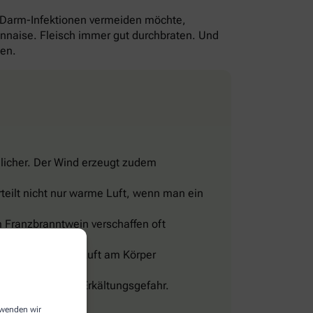
-Darm-Infektionen vermeiden möchte,
yonnaise. Fleisch immer gut durchbraten. Und
gen.
licher. Der Wind erzeugt zudem
teilt nicht nur warme Luft, wenn man ein
 Franzbranntwein verschaffen oft
eine Wohltat.
sig und lässt die Luft am Körper
len, sonst droht Erkältungsgefahr.
erwenden wir