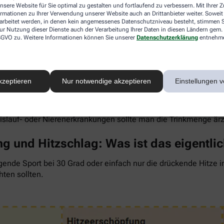
nsere Website für Sie optimal zu gestalten und fortlaufend zu verbessern. Mit Ihrer
ormationen zu Ihrer Verwendung unserer Website auch an Drittanbieter weiter. Soweit
rarbeitet werden, in denen kein angemessenes Datenschutzniveau besteht, stimmen Si
ur Nutzung dieser Dienste auch der Verarbeitung Ihrer Daten in diesen Ländern gem. 
 DSGVO zu. Weitere Informationen können Sie unserer
Datenschutzerklärung
entnehm
 um den Flüssigkeitsverlust durch Schwitzen auszugleichen. Der 
wenig, sind Kopfschmerzen und Konzentrationsprobleme meist d
kzeptieren
Nur notwendige akzeptieren
Einstellungen v
ngel auch anderen Organen zusetzt. So kann Hitzestress auch e
 Faustregel gilt: Zwei bis drei Liter täglich sollten es sein. 
rdünnte Säfte. Auch wasserreiches Obst und Gemüse wie Melon
eislauf- oder Nierenerkrankungen sollte man die Trinkmenge är
g und Hitzschlag: Was ist das eigentli
gende Sport bei 30 Grad oder einfach nur die drückende Hitze 
hten sollten.