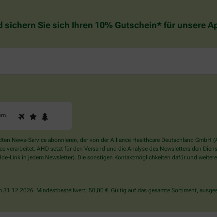
d sichern Sie sich Ihren 10% Gutschein* für unsere 
1
2
3
Sind
um
.
Sie
ein
Mensch?
en News-Service abonnieren, der von der Alliance Healthcare Deutschland GmbH (AH
Dann
verarbeitet. AHD setzt für den Versand und die Analyse des Newsletters den Dienstle
wählen
de-Link in jedem Newsletter). Die sonstigen Kontaktmöglichkeiten dafür und weitere
Sie
bitte
den
31.12.2026. Mindestbestellwert: 50,00 €. Gültig auf das gesamte Sortiment, ausges
Baum.