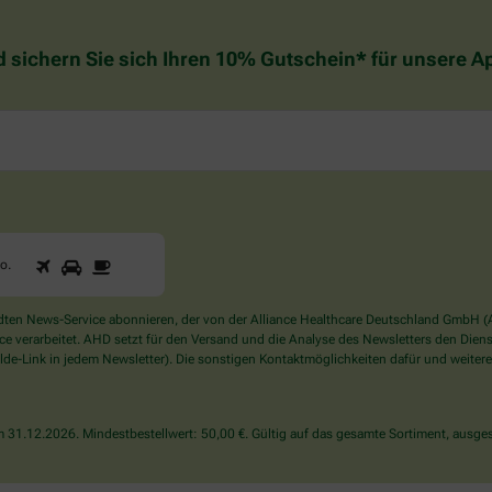
d sichern Sie sich Ihren 10% Gutschein* für unsere 
1
2
3
Sind
to
.
Sie
ein
Mensch?
en News-Service abonnieren, der von der Alliance Healthcare Deutschland GmbH (AH
Dann
verarbeitet. AHD setzt für den Versand und die Analyse des Newsletters den Dienstle
wählen
de-Link in jedem Newsletter). Die sonstigen Kontaktmöglichkeiten dafür und weitere
Sie
bitte
das
31.12.2026. Mindestbestellwert: 50,00 €. Gültig auf das gesamte Sortiment, ausges
Auto.