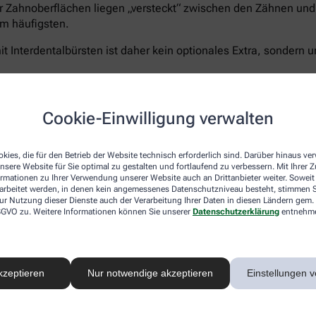
r Zahnoberflächen liegen „versteckt“ zwischen den Zähnen und 
m häufigsten.
t Interdentalbürsten ist daher kein optionales Extra, sondern u
Cookie-Einwilligung verwalten
Curaprox bietet für jeden Schritt die passende Lösun
5.460 Filamenten für eine schonend-gründliche Rei
kies, die für den Betrieb der Website technisch erforderlich sind. Darüber hinaus v
nsere Website für Sie optimal zu gestalten und fortlaufend zu verbessern. Mit Ihrer
Zahnpasta Enzycal 1450
, die die natürliche Mundfl
ormationen zu Ihrer Verwendung unserer Website auch an Drittanbieter weiter. Soweit
Außerdem das
CPS prime Starter Set
– ein Sortimen
rarbeitet werden, in denen kein angemessenes Datenschutzniveau besteht, stimmen Si
Größen für eine vollständige und umfassende Pflege
ur Nutzung dieser Dienste auch der Verarbeitung Ihrer Daten in diesen Ländern gem. 
 DSGVO zu. Weitere Informationen können Sie unserer
Datenschutzerklärung
entnehm
Sanft zu Zähnen und Zahnfleisch – unerbittlich geg
®
hocheffizienten
5.460 Curen
-Borsten
der Curaprox
schonen aber Zahnfleisch und- schmelz. Der kleine B
ermöglicht ein präzises, wirkungsvolles Zähneputze
kzeptieren
Nur notwendige akzeptieren
Einstellungen v