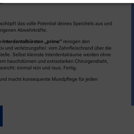
schöpft das volle Potential deines Speichels aus und
reigenen Abwehrkräfte.
-Interdentalbürsten „prime“
reinigen den
v und verletzungsfrei: vom Zahnfleischrand über die
stelle. Selbst kleinste Interdentalräume werden ohne
dem hauchdünnen und extrastarken Chirurgendraht,
eicht: einmal rein und raus. Fertig.
 und macht konsequente Mundpflege für jeden