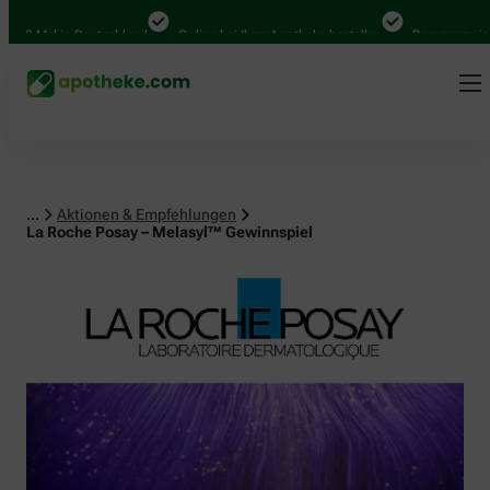
al in Deutschland
Online bei Ihrer Apotheke bestellen
Bequem zwischen Abh
...
Aktionen & Empfehlungen
La Roche Posay – Melasyl™ Gewinnspiel