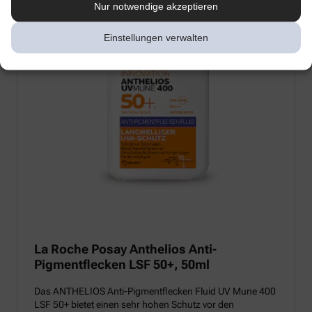
Nur notwendige akzeptieren
Einstellungen verwalten
La Roche Posay Anthelios Anti-
Pigmentflecken LSF 50+, 50ml
Das ANTHELIOS Anti-Pigmentflecken Fluid UV Mune 400
LSF 50+ bietet einen sehr hohen Schutz vor den