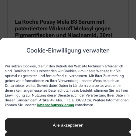
La Roche Posay Mela B3 Serum mit
patentiertem Wirkstoff Melasyl gegen
Pigmentflecken und Niacinamid, 30ml
Anti-Pigmentflecken-Serum mit patentiertem Melasyl zur
Cookie-Einwilligung verwalten
Regulierung von Melanin und 10 % Niacinamid für eine
entzündungshemmende und beruhigende Wirkung.
Wir setzen Cookies, die für den Betrieb der Website technisch erforderlich
Zum Produkt
sind. Darüber hinaus verwenden wir Cookies, um unsere Website für Sie
optimal zu gestalten und fortlaufend zu verbessern. Mit Ihrer Zustimmung
geben wir Informationen zu Ihrer Verwendung unserer Website auch an
Drittanbieter weiter. Soweit dabei Daten in Ländern verarbeitet werden, in
denen kein angemessenes Datenschutzniveau besteht, stimmen Sie mit Ihrer
Einwilligung zur Nutzung dieser Dienste auch der Verarbeitung Ihrer Daten in
diesen Ländern gem. Artikel 49 Abs. 1 lit. a DSGVO zu. Weitere Informationen
können Sie unserer
Datenschutzerklärung
entnehmen.
Alle akzeptieren