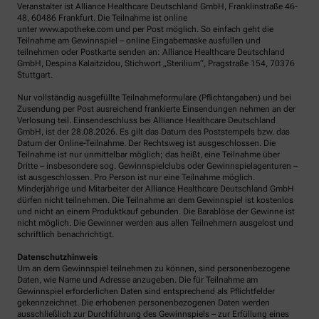
Veranstalter ist Alliance Healthcare Deutschland GmbH, Franklinstraße 46-
48, 60486 Frankfurt. Die Teilnahme ist online
unter www.apotheke.com und per Post möglich. So einfach geht die
Teilnahme am Gewinnspiel – online Eingabemaske ausfüllen und
teilnehmen oder Postkarte senden an: Alliance Healthcare Deutschland
GmbH, Despina Kalaitzidou, Stichwort „Sterilium“, Pragstraße 154, 70376
Stuttgart.
Nur vollständig ausgefüllte Teilnahmeformulare (Pflichtangaben) und bei
Zusendung per Post ausreichend frankierte Einsendungen nehmen an der
Verlosung teil. Einsendeschluss bei Alliance Healthcare Deutschland
GmbH, ist der 28.08.2026. Es gilt das Datum des Poststempels bzw. das
Datum der Online-Teilnahme. Der Rechtsweg ist ausgeschlossen. Die
Teilnahme ist nur unmittelbar möglich; das heißt, eine Teilnahme über
Dritte – insbesondere sog. Gewinnspielclubs oder Gewinnspielagenturen –
ist ausgeschlossen. Pro Person ist nur eine Teilnahme möglich.
Minderjährige und Mitarbeiter der Alliance Healthcare Deutschland GmbH
dürfen nicht teilnehmen. Die Teilnahme an dem Gewinnspiel ist kostenlos
und nicht an einem Produktkauf gebunden. Die Barablöse der Gewinne ist
nicht möglich. Die Gewinner werden aus allen Teilnehmern ausgelost und
schriftlich benachrichtigt.
Datenschutzhinweis
Um an dem Gewinnspiel teilnehmen zu können, sind personenbezogene
Daten, wie Name und Adresse anzugeben. Die für Teilnahme am
Gewinnspiel erforderlichen Daten sind entsprechend als Pflichtfelder
gekennzeichnet. Die erhobenen personenbezogenen Daten werden
ausschließlich zur Durchführung des Gewinnspiels – zur Erfüllung eines