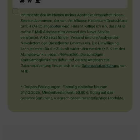
Sie
ein
Mensch?
Ich möchte den im Namen meiner Apotheke versandten News-
Dann
Service abonnieren, der von der Alliance Healthcare Deutschland
wählen
GmbH (AHD) angeboten wird. Hiermit willige ich ein, dass AHD
Sie
meine E-Mail-Adresse zum Versand des News-Service
bitte
verarbeitet. AHD setzt für den Versand und die Analyse des
die
Newsletters den Dienstleister Emarsys ein. Die Einwilligung
Tasse.
kann jederzeit für die Zukunft widerrufen werden (z.B. über den
Abmelde-Link in jedem Newsletter). Die sonstigen
Kontaktmöglichkeiten dafür und weitere Angaben zur
Datenverarbeitung finden sich in der
Datenschutzerklärung
von
AHD.
* Coupon-Bedingungen: Einmalig einlösbar bis zum
31.12.2026. Mindestbestellwert: 50,00 €. Gültig auf das
gesamte Sortiment, ausgeschlossen rezeptpflichtige Produkte.