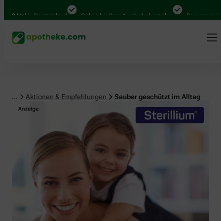
 Mal in Deutschland
Online bei Ihrer Apotheke bestellen
Bequem zwischen 
...
Aktionen & Empfehlungen
Sauber geschützt im Alltag